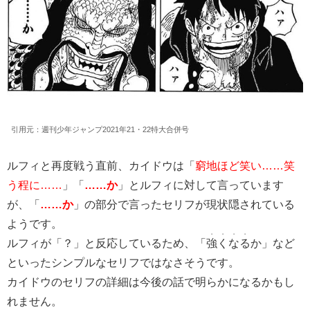
引用元：週刊少年ジャンプ2021年21・22特大合併号
ルフィと再度戦う直前、カイドウは「
窮地ほど笑い……笑
う程に……
」「
……か
」とルフィに対して言っています
が、「
……か
」の部分で言ったセリフが現状隠されている
ようです。
・・・・
ルフィが「？」と反応しているため、「
強くなる
か」など
といったシンプルなセリフではなさそうです。
カイドウのセリフの詳細は今後の話で明らかになるかもし
れません。