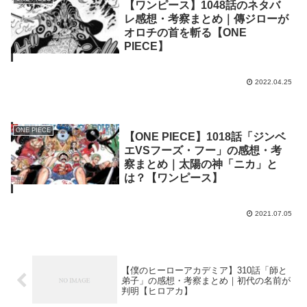
【ワンピース】1048話のネタバ
レ感想・考察まとめ｜傳ジローが
オロチの首を斬る【ONE
PIECE】
2022.04.25
ONE PIECE
【ONE PIECE】1018話「ジンベ
エVSフーズ・フー」の感想・考
察まとめ｜太陽の神「ニカ」と
は？【ワンピース】
2021.07.05
【僕のヒーローアカデミア】310話「師と
弟子」の感想・考察まとめ｜初代の名前が
判明【ヒロアカ】