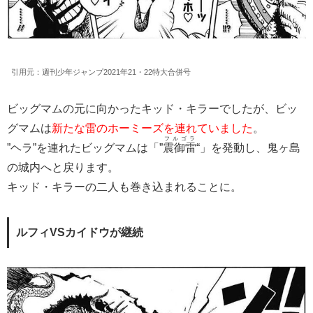
引用元：週刊少年ジャンプ2021年21・22特大合併号
ビッグマムの元に向かったキッド・キラーでしたが、ビッ
グマムは
新たな雷のホーミーズを連れていました
。
フルゴラ
”ヘラ”を連れたビッグマムは「”
震御雷
“」を発動し、鬼ヶ島
の城内へと戻ります。
キッド・キラーの二人も巻き込まれることに。
ルフィVSカイドウが継続