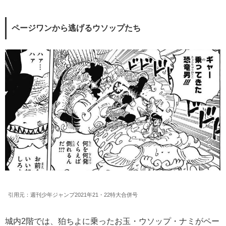
ページワンから逃げるウソップたち
引用元：週刊少年ジャンプ2021年21・22特大合併号
城内2階では、狛ちよに乗ったお玉・ウソップ・ナミがペー