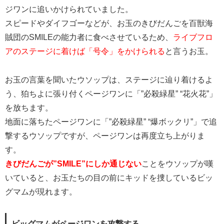
ジワンに追いかけられていました。
スピードやダイフゴーなどが、お玉のきびだんごを百獣海
賊団のSMILEの能力者に食べさせているため、
ライブフロ
アのステージに着けば「号令」をかけられる
と言うお玉。
お玉の言葉を聞いたウソップは、ステージに辿り着けるよ
う、狛ちよに張り付くページワンに「”必殺緑星” “花火花”」
を放ちます。
地面に落ちたページワンに「”必殺緑星” “爆ボックリ”」で追
撃するウソップですが、ページワンは再度立ち上がりま
す。
きびだんごが”SMILE”にしか通じない
ことをウソップが嘆
いていると、お玉たちの目の前にキッドを捜しているビッ
グマムが現れます。
ビッグマムがページワンを攻撃する