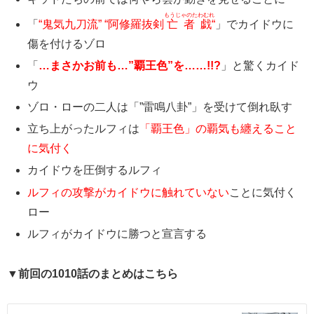
もうじゃのたわむれ
「
“鬼気九刀流” “阿修羅抜剣
亡者戯
“
」でカイドウに
傷を付けるゾロ
「
…まさかお前も…”覇王色”を……!!?
」と驚くカイド
ウ
ゾロ・ローの二人は「”雷鳴八卦”」を受けて倒れ臥す
立ち上がったルフィは
「覇王色」の覇気も纏えること
に気付く
カイドウを圧倒するルフィ
ルフィの攻撃がカイドウに触れていない
ことに気付く
ロー
ルフィがカイドウに勝つと宣言する
▼前回の1010話のまとめはこちら