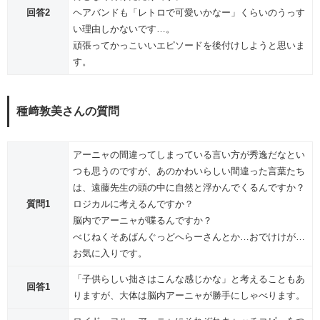
回答2
ヘアバンドも「レトロで可愛いかなー」くらいのうっす
い理由しかないです…。
頑張ってかっこいいエピソードを後付けしようと思いま
す。
種﨑敦美さんの質問
アーニャの間違ってしまっている言い方が秀逸だなとい
つも思うのですが、あのかわいらしい間違った言葉たち
は、遠藤先生の頭の中に自然と浮かんでくるんですか？
質問1
ロジカルに考えるんですか？
脳内でアーニャが喋るんですか？
べじねくそあばんぐっどへらーさんとか…おでけけが…
お気に入りです。
「子供らしい拙さはこんな感じかな」と考えることもあ
回答1
りますが、大体は脳内アーニャが勝手にしゃべります。