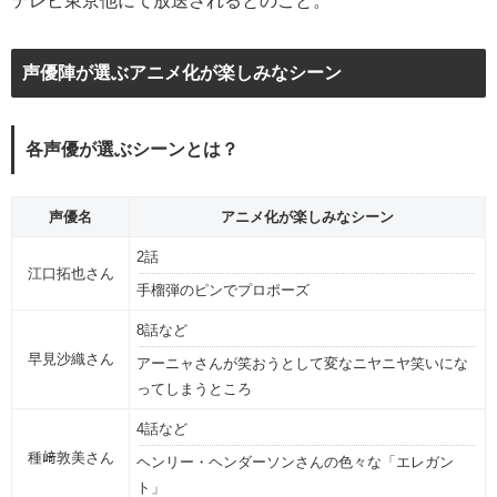
テレビ東京他にて放送されるとのこと。
声優陣が選ぶアニメ化が楽しみなシーン
各声優が選ぶシーンとは？
声優名
アニメ化が楽しみなシーン
2話
江口拓也さん
手榴弾のピンでプロポーズ
8話など
早見沙織さん
アーニャさんが笑おうとして変なニヤニヤ笑いにな
ってしまうところ
4話など
種﨑敦美さん
ヘンリー・ヘンダーソンさんの色々な「エレガン
ト」