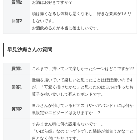
質問2
お酒はお好きですか？
頭は痛くなるし気持ち悪くなるし、好きな要素が1ミリ
回答2
もないです。
お酒飲める方が本当に羨ましいです。
早見沙織さんの質問
質問1
これまで、描いていて楽しかったシーンはどこですか??
漫画を描いていて楽しいと思ったことはほぼ無いのです
回答1
が、「可愛く描けたかな」と思ったのはヨルの作ったお
菓子を拾い食いして死んだボンドです。
ヨルさんが付けているピアス（やヘアバンド）には何か
質問2
裏設定やエピソードはありますか…？
すみません特に何の設定もないです…。
「いばら姫」なのでトゲトゲした装飾が似合うかなーと
何となく付けただけです。