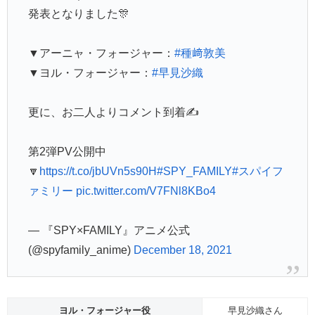
発表となりました🎊
▼アーニャ・フォージャー：
#種﨑敦美
▼ヨル・フォージャー：
#早見沙織
更に、お二人よりコメント到着✍️
第2弾PV公開中
🔽
https://t.co/jbUVn5s90H
#SPY_FAMILY
#スパイフ
ァミリー
pic.twitter.com/V7FNl8KBo4
— 『SPY×FAMILY』アニメ公式
(@spyfamily_anime)
December 18, 2021
ヨル・フォージャー役
早見沙織さん