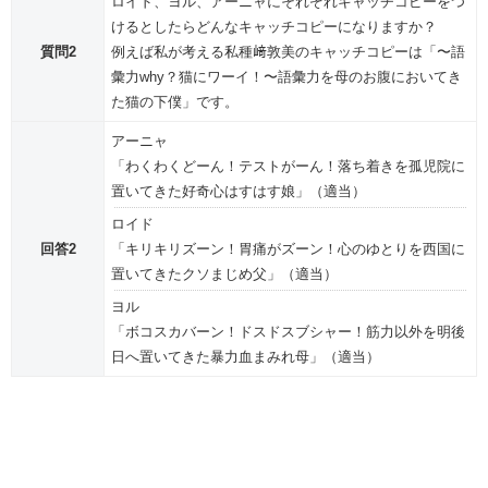
ロイド、ヨル、アーニャにそれぞれキャッチコピーをつ
けるとしたらどんなキャッチコピーになりますか？
質問2
例えば私が考える私種﨑敦美のキャッチコピーは「〜語
彙力why？猫にワーイ！〜語彙力を母のお腹においてき
た猫の下僕」です。
アーニャ
「わくわくどーん！テストがーん！落ち着きを孤児院に
置いてきた好奇心はすはす娘」（適当）
ロイド
回答2
「キリキリズーン！胃痛がズーン！心のゆとりを西国に
置いてきたクソまじめ父」（適当）
ヨル
「ボコスカバーン！ドスドスブシャー！筋力以外を明後
日へ置いてきた暴力血まみれ母」（適当）