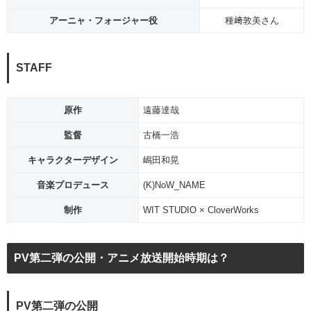
アーニャ・フォージャー役
種﨑敦美さん
STAFF
原作
遠藤達哉
監督
古橋一浩
キャラクターデザイン
嶋田和晃
音楽プロデュース
(K)NoW_NAME
制作
WIT STUDIO × CloverWorks
PV第二弾の公開・アニメ放送開始時期は？
PV第二弾の公開