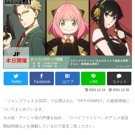
ジャンプ＋
Twitter
Facebook
はてブ
LINE
コメント
2021.12.19
2021.12.18
「ジャンプフェスタ2022」で公開された『SPY×FAMILY』の最新情報に
ついてまとめています。
ヨル役・アーニャ役の声優を始め、『スパイファミリー』のアニメ放送
開始時期などを掲載しているので是非ご覧ください。