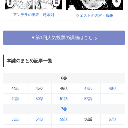
アンデラの年表・時系列
クエストの内容・報酬
▼第1回人気投票の詳細はこちら
本誌のまとめ記事一覧
6巻
44話
45話
46話
47話
48話
49話
50話
51話
52話
–
7巻
53話
54話
55話
56話
57話