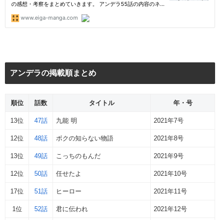
アンデラの掲載順まとめ
順位
話数
タイトル
年・号
13位
47話
九能 明
2021年7号
12位
48話
ボクの知らない物語
2021年8号
13位
49話
こっちのもんだ
2021年9号
12位
50話
任せたよ
2021年10号
17位
51話
ヒーロー
2021年11号
1位
52話
君に伝われ
2021年12号