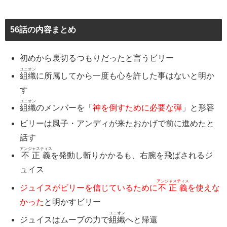
56話の内容まとめ
初めから裏切るつもりだったと言うビリー
ユニオン
組織
に所属してから一度も心を許した事はないと明か
す
ユニオン
組織
のメンバーを「
神を倒すために必要な弾
」と形容
ビリーは風子・アンディが来たおかげで前に進めたと
話す
アンジャスティス
不正義
を発動し斬りかかるも、右腕を飛ばされるジ
ュイス
アンジャスティス
ジュイスがビリーを信じているために
不正義
を使えな
かった
と明かすビリー
ユニオン
ジュイスはムーブの力で
組織
へと帰還