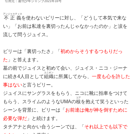
引用元：週刊少年ジャンプ2021年16号
アンジャスティス
不正義
を使わないビリーに対し、「どうして本気で来な
い」「お前は私達を裏切ったんじゃなかったのか」と涙を
流して問うジュイス。
ビリーは「裏切ったさ」「
初めからそうするつもりだっ
た
」と答えます。
墓の前でジュイスと初めて会い、ジュイス・ニコ・ジーナ
ユニオン
に続き4人目として
組織
に所属してから、
一度も心を許した
事はない
と言うビリー。
ジュイスにサングラスをもらう、ニコに靴に拍車をつけて
コア
もらう、スライムのようなUMAの
核
を抱えて笑うといった
シーンを背景に、ビリーは「
お前達は俺が神を倒すために
必要な弾だ
」と続けます。
タチアナと向かい合うシーンでは、「
それ以上でも以下で