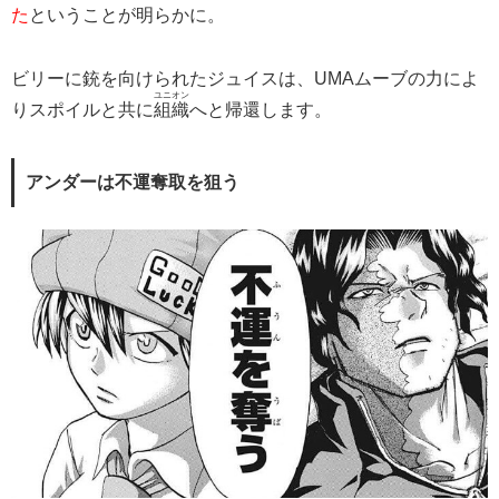
た
ということが明らかに。
ビリーに銃を向けられたジュイスは、UMAムーブの力によ
ユニオン
りスポイルと共に
組織
へと帰還します。
アンダーは不運奪取を狙う