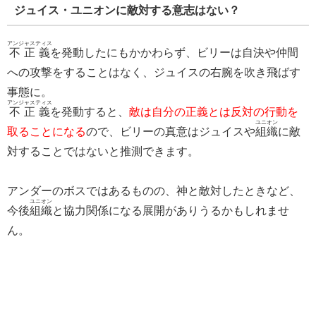
ジュイス・ユニオンに敵対する意志はない？
アンジャスティス
不正義
を発動したにもかかわらず、ビリーは自決や仲間
への攻撃をすることはなく、ジュイスの右腕を吹き飛ばす
事態に。
アンジャスティス
不正義
を発動すると、
敵は自分の正義とは反対の行動を
ユニオン
取ることになる
ので、ビリーの真意はジュイスや
組織
に敵
対することではないと推測できます。
アンダーのボスではあるものの、神と敵対したときなど、
ユニオン
今後
組織
と協力関係になる展開がありうるかもしれませ
ん。