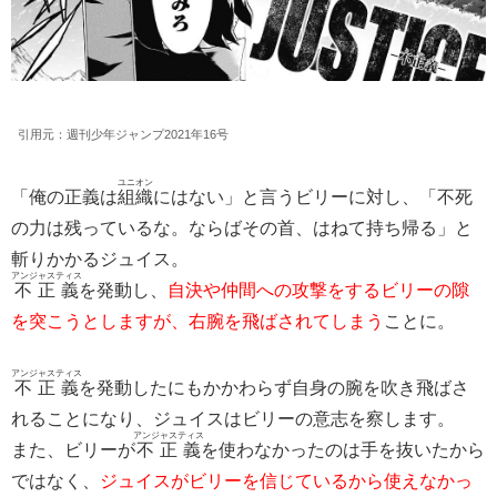
引用元：週刊少年ジャンプ2021年16号
ユニオン
「俺の正義は
組織
にはない」と言うビリーに対し、「不死
の力は残っているな。ならばその首、はねて持ち帰る」と
斬りかかるジュイス。
アンジャスティス
不正義
を発動し、
自決や仲間への攻撃をするビリーの隙
を突こうとしますが、右腕を飛ばされてしまう
ことに。
アンジャスティス
不正義
を発動したにもかかわらず自身の腕を吹き飛ばさ
れることになり、ジュイスはビリーの意志を察します。
アンジャスティス
また、ビリーが
不正義
を使わなかったのは手を抜いたから
ではなく、
ジュイスがビリーを信じているから使えなかっ