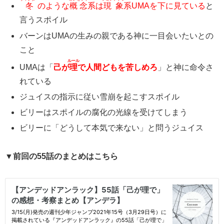
冬
のような
概念
系は
現象
系UMAを下に見ている
と
言うスポイル
バーンはUMAの生みの親である神に一目会いたいとの
こと
ルール
UMAは「
己が
理
で人間どもを苦しめろ
」と神に命令さ
れている
ジュイスの指示に従い雪崩を起こすスポイル
ビリーはスポイルの腐化の光線を受けてしまう
ビリーに「どうして本気で来ない」と問うジュイス
▼前回の55話のまとめはこちら