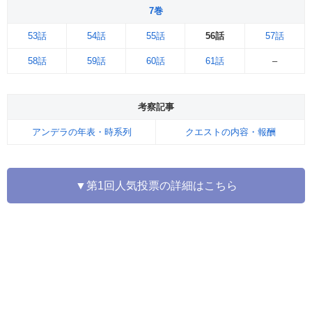
7巻
53話
54話
55話
56話
57話
58話
59話
60話
61話
–
考察記事
アンデラの年表・時系列
クエストの内容・報酬
▼第1回人気投票の詳細はこちら