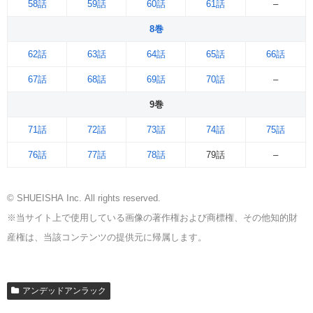
58話
59話
60話
61話
–
8巻
62話
63話
64話
65話
66話
67話
68話
69話
70話
–
9巻
71話
72話
73話
74話
75話
76話
77話
78話
79話
–
© SHUEISHA Inc. All rights reserved.
※当サイト上で使用している画像の著作権および商標権、その他知的財
産権は、当該コンテンツの提供元に帰属します。
アンデッドアンラック