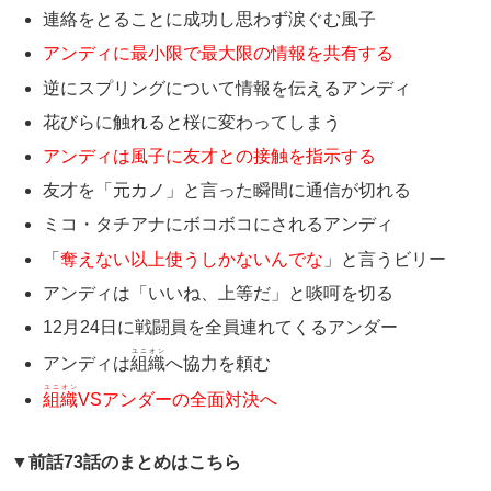
連絡をとることに成功し思わず涙ぐむ風子
アンディに最小限で最大限の情報を共有する
逆にスプリングについて情報を伝えるアンディ
花びらに触れると桜に変わってしまう
アンディは風子に友才との接触を指示する
友才を「元カノ」と言った瞬間に通信が切れる
ミコ・タチアナにボコボコにされるアンディ
「
奪えない以上使うしかないんでな
」と言うビリー
アンディは「いいね、上等だ」と啖呵を切る
12月24日に戦闘員を全員連れてくるアンダー
ユニオン
アンディは
組織
へ協力を頼む
ユニオン
組織
VSアンダーの全面対決へ
▼前話73話のまとめはこちら