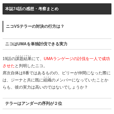
本誌74話の感想・考察まとめ
ニコVSテラーの対決の行方は？
ニコはUMAを単独討伐できる実力
クエストリザルト
19話の
課題結果
にて、
UMAランゲージの討伐を一人で成功
させた
と判明したニコ。
席次自体は8番ではあるものの、ビリーが仲間になった際に
ユニオン
は、ジーナと共に既に
組織
のメンバーになっていたことか
らも、彼の実力は高いのではないでしょうか？
テラーはアンダーの序列が２位