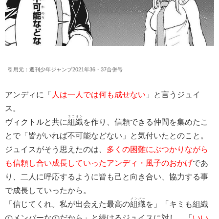
引用元：週刊少年ジャンプ2021年36・37合併号
アンディに「
人は一人では何も成せない
」と言うジュイ
ス。
ユニオン
ヴィクトルと共に
組織
を作り、信頼できる仲間を集めたこ
とで「皆がいれば不可能などない」と気付いたとのこと。
ジュイスがそう思えたのは、
多くの困難にぶつかりながら
も信頼し合い成長していったアンディ・風子のおかげ
であ
り、二人に呼応するように皆も己と向き合い、協力する事
で成長していったから。
メンバー
「信じてくれ。私が出会えた最高の
組織
を」「キミも組織
のメンバーなのだから」と続けるジュイスに対し、「
いい