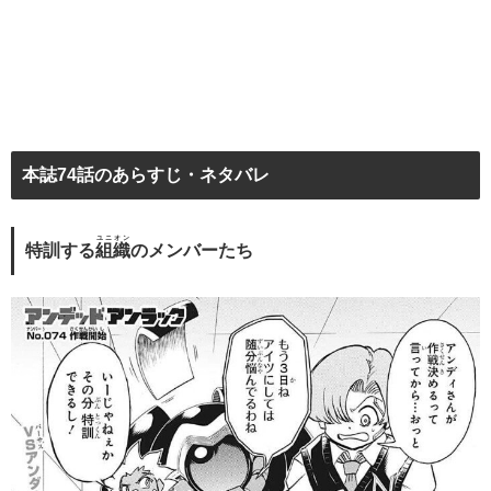
本誌74話のあらすじ・ネタバレ
ユニオン
特訓する
組織
のメンバーたち