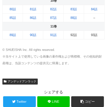
10巻
80話
81話
82話
83話
84話
85話
86話
87話
88話
–
11巻
89話
90話
91話
92話
93話
© SHUEISHA Inc. All rights reserved.
※当サイト上で使用している画像の著作権および商標権、その他知的財
産権は、当該コンテンツの提供元に帰属します。
アンデッドアンラック
シェアする
Twitter
LINE
コピー