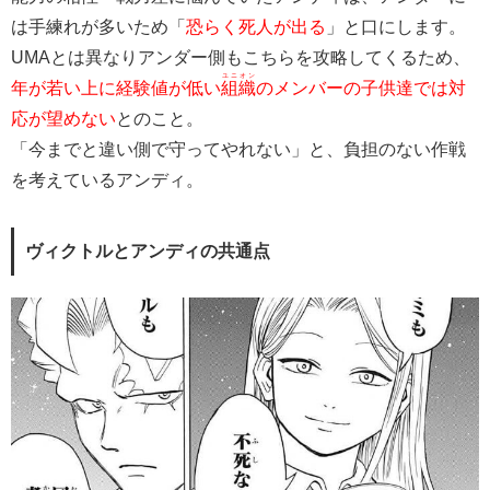
は手練れが多いため「
恐らく死人が出る
」と口にします。
UMAとは異なりアンダー側もこちらを攻略してくるため、
ユニオン
年が若い上に経験値が低い
組織
のメンバーの子供達では対
応が望めない
とのこと。
「今までと違い側で守ってやれない」と、負担のない作戦
を考えているアンディ。
ヴィクトルとアンディの共通点