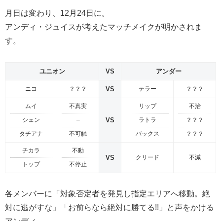
月日は変わり、12月24日に。
アンディ・ジュイスが考えたマッチメイクが明かされま
す。
ユニオン
VS
アンダー
ニコ
？？？
VS
テラー
？？？
ムイ
不真実
リップ
不治
シェン
–
VS
ラトラ
？？？
タチアナ
不可触
バックス
？？？
チカラ
不動
VS
クリード
不減
トップ
不停止
各メンバーに「対象否定者を発見し指定エリアへ移動。絶
対に逃がすな」「お前らなら絶対に勝てる!!」と声をかける