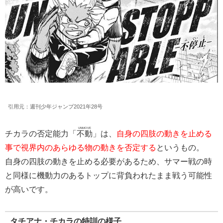
引用元：週刊少年ジャンプ2021年28号
UNMOVE
チカラの否定能力「
不動
」は、
自身の四肢の動きを止める
事で視界内のあらゆる物の動きを否定する
というもの。
自身の四肢の動きを止める必要があるため、サマー戦の時
と同様に機動力のあるトップに背負われたまま戦う可能性
が高いです。
タチアナ・チカラの特訓の様子