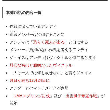
本誌74話の内容一覧
作戦に悩んでいるアンディ
ユニオン
組織
メンバーは特訓することに
アンディは「
恐らく死人が出る
」と口にする
メンバーに負担のない作戦を考えるアンディ
ジュイスはアンディはヴィクトルと似てると笑う
肝心な時ほど臆病だったヴィクトル
「人は一人では何も成せない」と言うジュイス
月日が経ち12月24日に
アンダーとのマッチメイクが判明
「
UMAスプリング討伐
」及び「
出雲風子奪還作戦
」が
開始