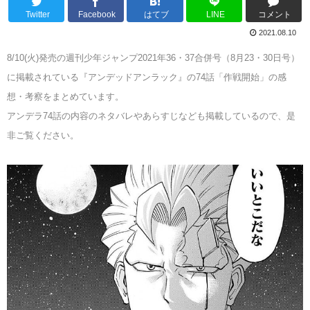
Twitter
Facebook
はてブ
LINE
コメント
2021.08.10
8/10(火)発売の週刊少年ジャンプ2021年36・37合併号（8月23・30日号）
に掲載されている『アンデッドアンラック』の74話「作戦開始」の感
想・考察をまとめています。
アンデラ74話の内容のネタバレやあらすじなども掲載しているので、是
非ご覧ください。