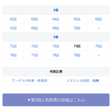
8巻
62話
63話
64話
65話
66話
67話
68話
69話
70話
–
9巻
71話
72話
73話
74話
75話
76話
77話
78話
79話
–
考察記事
アンデラの年表・時系列
クエストの内容・報酬
▼第1回人気投票の詳細はこちら