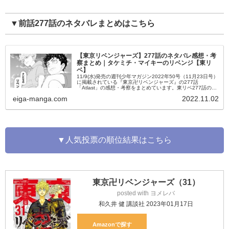
▼前話277話のネタバレまとめはこちら
【東京リベンジャーズ】277話のネタバレ感想・考
察まとめ｜タケミチ・マイキーのリベンジ【東リ
ベ】
11/9(水)発売の週刊少年マガジン2022年50号（11月23日号）
に掲載されている『東京卍リベンジャーズ』の277話
「Atlast」の感想・考察をまとめています。東リベ277話の内
容のネタバレ・あらすじ、登場キャラの活躍なども掲載して
eiga-manga.com
2022.11.02
い...
▼人気投票の順位結果はこちら
東京卍リベンジャーズ（31）
posted with
ヨメレバ
和久井 健 講談社 2023年01月17日
Amazon