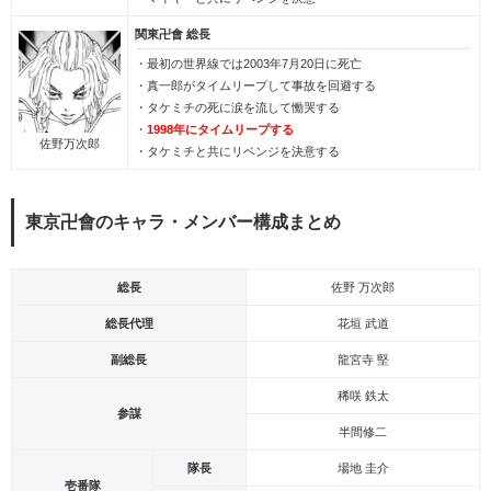
関東卍會 総長
・最初の世界線では2003年7月20日に死亡
・真一郎がタイムリープして事故を回避する
・タケミチの死に涙を流して慟哭する
・
1998年にタイムリープする
佐野万次郎
・タケミチと共にリベンジを決意する
東京卍會のキャラ・メンバー構成まとめ
総長
佐野 万次郎
総長代理
花垣 武道
副総長
龍宮寺 堅
稀咲 鉄太
参謀
半間修二
隊長
場地 圭介
壱番隊