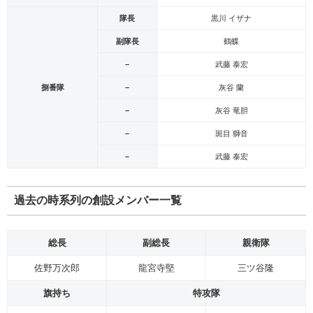
隊長
黒川 イザナ
副隊長
鶴蝶
–
武藤 泰宏
捌番隊
–
灰谷 蘭
–
灰谷 竜胆
–
斑目 獅音
–
武藤 泰宏
過去の時系列の創設メンバー一覧
総長
副総長
親衛隊
佐野万次郎
龍宮寺堅
三ツ谷隆
旗持ち
特攻隊