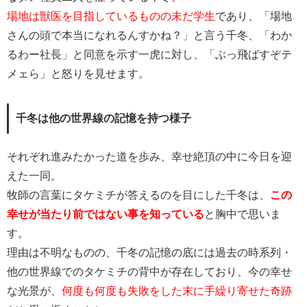
場地は獣医を目指しているものの未だ学生
であり、「場地
さんの頭で本当になれるんすかね？」と言う千冬、「わか
るわー社長」と同意を示す一虎に対し、「ぶっ飛ばすぞテ
メェら」と怒りを見せます。
千冬は他の世界線の記憶を持つ様子
それぞれ進みたかった道を歩み、幸せ絶頂の中に今日を迎
えた一同。
牧師の言葉にタケミチが答えるのを目にした千冬は、
この
幸せが当たり前ではない事を知っている
と胸中で思いま
す。
理由は不明なものの、千冬の記憶の底には過去の時系列・
他の世界線でのタケミチの背中が存在しており、今の幸せ
な光景が、
何度も何度も失敗をした末に手繰り寄せた奇跡