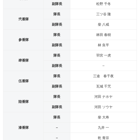
副隊長
松野 千冬
隊長
三ツ谷 隆
弐番隊
副隊長
柴 八戒
隊長
林田 春樹
参番隊
副隊長
林 良平
隊長
羽宮 一虎
肆番隊
副隊長
–
隊長
三途 春千夜
伍番隊
副隊長
瓦城 千咒
隊長
河田 ナホヤ
陸番隊
副隊長
河田 ソウヤ
隊長
柴 大寿
漆番隊
–
九井 一
–
乾 青宗