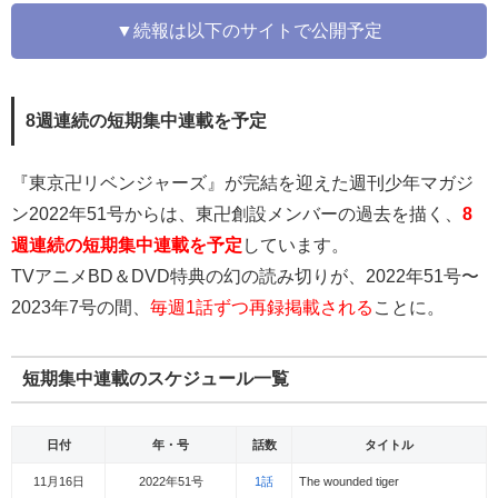
▼続報は以下のサイトで公開予定
8週連続の短期集中連載を予定
『東京卍リベンジャーズ』が完結を迎えた週刊少年マガジ
ン2022年51号からは、東卍創設メンバーの過去を描く、
8
週連続の短期集中連載を予定
しています。
TVアニメBD＆DVD特典の幻の読み切りが、2022年51号〜
2023年7号の間、
毎週1話ずつ再録掲載される
ことに。
短期集中連載のスケジュール一覧
日付
年・号
話数
タイトル
11月16日
2022年51号
1話
The wounded tiger