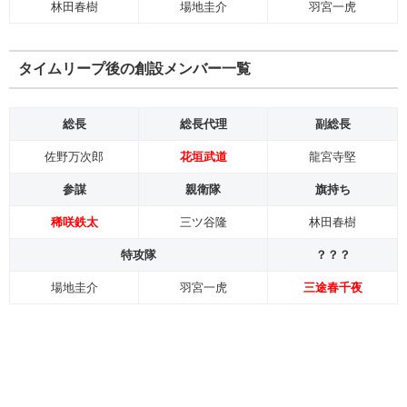
林田春樹
場地圭介
羽宮一虎
タイムリープ後の創設メンバー一覧
総長
総長代理
副総長
佐野万次郎
花垣武道
龍宮寺堅
参謀
親衛隊
旗持ち
稀咲鉄太
三ツ谷隆
林田春樹
特攻隊
？？？
場地圭介
羽宮一虎
三途春千夜