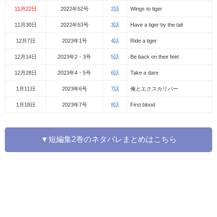
11月22日
2022年52号
2話
Wings to tiger
11月30日
2022年53号
3話
Have a tiger by the tail
12月7日
2023年1号
4話
Ride a tiger
12月14日
2023年2・3号
5話
Be back on their feet
12月28日
2023年4・5号
6話
Take a dare
1月11日
2023年6号
7話
俺とエクスカリバー
1月18日
2023年7号
8話
First blood
▼短編集2巻のネタバレまとめはこちら