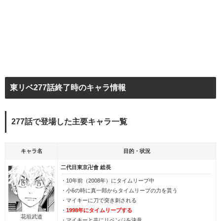
東リベ277話終了時のキャラ情報
277話で登場した主要キャラ一覧
キャラ名
目的・状況
二代目東京卍會 総長
・10年前（2008年）にタイムリープ中
・小6の時に真一郎からタイムリープの力を貰う
・マイキーに刀で突き刺される
・
1998年にタイムリープする
花垣武道
・マイキーと共にリベンジを決意