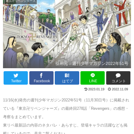
東京卍リベンジャーズ
引用元：週刊少年マガジン2022年51号
Twitter
Facebook
はてブ
LINE
コメント
2023.01.19
2022.11.09
11/16(水)発売の週刊少年マガジン2022年51号（11月30日号）に掲載され
ている『東京卍リベンジャーズ』の最終回278話「Revengers」の感想・
考察をまとめています。
東リベ最新話の内容のネタバレ・あらすじ、登場キャラの活躍なども掲
載しているので、是非ご覧ください。