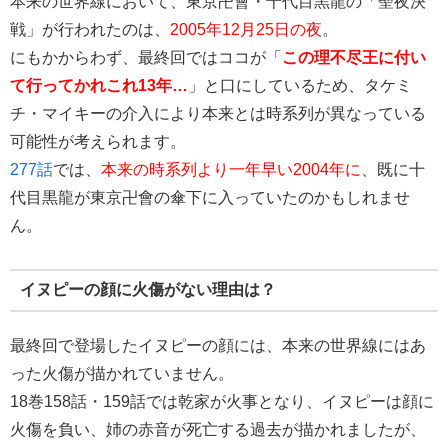
本来の世界線において、東京卍會・十代目黒龍の「
聖夜
決
戦」が行われたのは、
2005年12月25日の夜
。
にもかからわず、最終回ではココが「
この理不尽王に付い
て行ってかれこれ13年…
」と口にしているため、タケミ
チ・マイキーの介入により本来とは時系列が異なっている
可能性が考えられます。
277話
では、
本来の時系列より一年早い2004年に
、既に十
代目黒龍が東京卍會の傘下に入っていたのかもしれませ
ん。
イヌピーの顔に火傷がない理由は？
最終回で登場したイヌピーの顔には、本来の世界線にはあ
った火傷が描かれていません。
18巻158話・159話では乾家が火事となり、イヌピーは顔に
火傷を負い、姉の赤音が死亡する過去が描かれましたが、