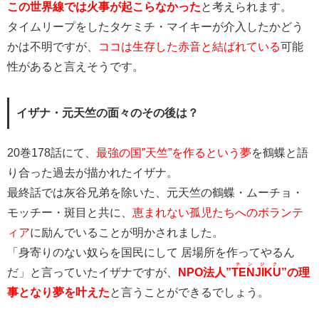
この世界線では火事が起こらなかった
と考えられます。
タイムリープをしたタケミチ・マイキーが介入したかどう
かは不明ですが、
ココは生存した赤音と結ばれている
可能
性があると言えそうです。
イザナ・元天竺の面々のその後は？
20巻178話にて、
最強の国”天竺”を作るという夢
を鶴蝶と語
り合った過去が描かれたイザナ。
最終話では灰谷兄弟を除いた、元天竺の鶴蝶・ムーチョ・
モッチー・斑目と共に、
恵まれない孤児たちへのボランテ
ィア
に励んでいることが明かされました。
「身寄りのない奴らを国民にして 居場所を作ってやるん
テンジク
だ」と言っていたイザナですが、
NPO法人”
TENJIKU
”の理
事となり夢を叶えた
と言うことができるでしょう。