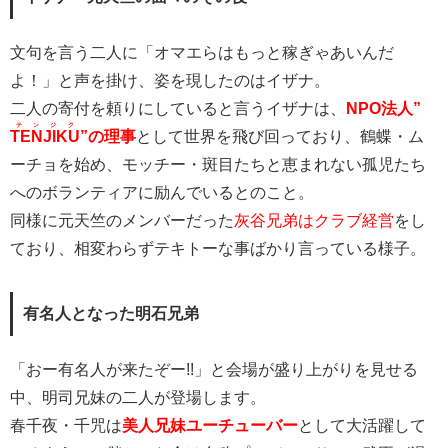
文句を言う二人に「オマエらはもっと稼ぎゃあいんだ
よ！」と声を掛け、姿を現したのはイザナ。
二人の寄付を頼りにしていると言うイザナは、
NPO法人”
テンジク
TENJIKU
”の理事
として世界を飛び回っており、鶴蝶・ム
ーチョを始め、モッチー・斑目たちと恵まれない孤児たち
へのボランティアに励んでいるとのこと。
同様に元天竺のメンバーだった
灰谷兄弟はクラブ経営
をし
ており、相変わらずテキトーな事ばかり言っている様子。
有名人となった明石兄弟
「おー有名人が来たぞー!!」と会場が盛り上がりを見せる
中、明司兄妹の二人が登場します。
春千夜・千咒は
美人兄妹ユーチューバー
として大活躍して