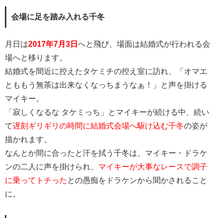
会場に足を踏み入れる千冬
月日は
2017年7月3日
へと飛び、場面は結婚式が行われる会
場へと移ります。
結婚式を間近に控えたタケミチの控え室に訪れ、「オマエ
とももう無茶は出来なくなっちまうなぁ！」と声を掛ける
マイキー。
「寂しくなるな タケミっち」とマイキーが続ける中、続い
て
遅刻ギリギリの時間に結婚式会場へ駆け込む千冬
の姿が
描かれます。
なんとか間に合ったと汗を拭う千冬は、マイキー・ドラケ
ンの二人に声を掛けられ、
マイキーが大事なレースで調子
に乗ってトチった
との愚痴をドラケンから聞かされること
に。