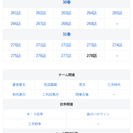
30巻
261話
262話
263話
264話
265話
266話
267話
268話
269話
–
31巻
270話
271話
272話
273話
274話
275話
276話
277話
278話
–
チーム関連
愛美愛主
芭流覇羅
梵天
三天時代
初代東卍
二代目東卍
関東卍會
–
抗争関連
８・３抗争
血のハロウィン
三天戦争
–