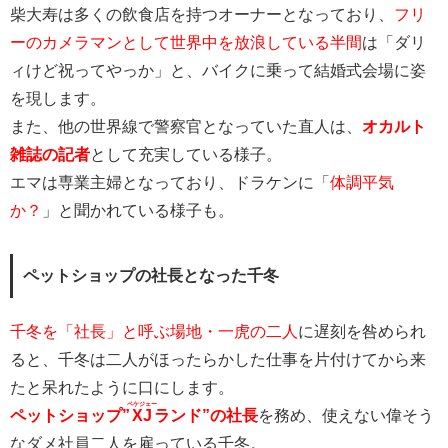
柴大寿は多くの飲食店を持つオーナーとなっており、
フリ
ーのカメラマンとして世界中を放浪している半間
は「ダリ
ィけど祝ってやっか」と、バイクに乗って結婚式会場に姿
を現します。
また、他の世界線で警察官となっていた直人は、
オカルト
雑誌の記者
として充実している様子。
エマは専業主婦となっており、ドラケンに「
体調平気
か？
」と聞かれている様子も。
ペットショップの社長となった千冬
千冬を「社長」と呼ぶ場地・一虎の二人
に遅刻を咎められ
ると、千冬は二人がほったらかした仕事を片付けてから来
たと呆れたように口にします。
ペケジェー
ペットショップ”
XJ
ランド”の社長
を務め、使えない偉そう
なダメ社員二人を雇っている千冬。