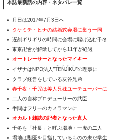
本誌最新話の内容・ネタバレ一覧
月日は2017年7月3日へ
タケミチ・ヒナの結婚式会場に集う一同
遅刻ギリギリの時間に会場に駆け込む千冬
東京卍會が解散してから11年が経過
オートレーサーとなったマイキー
テンジク
イザナはNPO法人”
TENJIKU
”の理事に
クラブ経営をしている灰谷兄弟
春千夜・千咒は美人兄妹ユーチューバーに
二人の自称プロデューサーの武臣
半間はフリーのカメラマンに
オカルト雑誌の記者となった直人
千冬を「社長」と呼ぶ場地・一虎の二人
場地は獣医を目指しているものの未だ学生