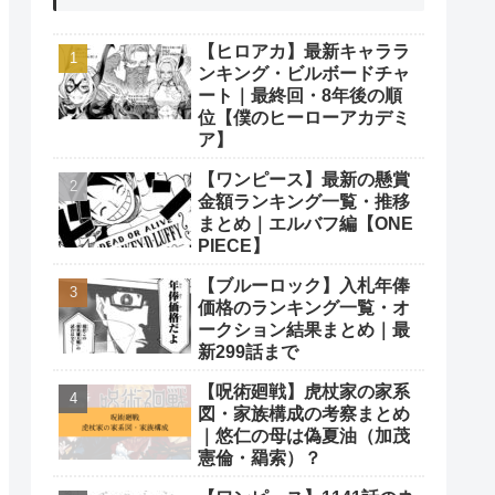
【ヒロアカ】最新キャララ
ンキング・ビルボードチャ
ート｜最終回・8年後の順
位【僕のヒーローアカデミ
ア】
【ワンピース】最新の懸賞
金額ランキング一覧・推移
まとめ｜エルバフ編【ONE
PIECE】
【ブルーロック】入札年俸
価格のランキング一覧・オ
ークション結果まとめ｜最
新299話まで
【呪術廻戦】虎杖家の家系
図・家族構成の考察まとめ
｜悠仁の母は偽夏油（加茂
憲倫・羂索）？