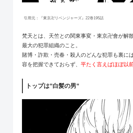
引用元：『東京卍リベンジャーズ』22巻195話
梵天とは、天竺との関東事変・東京卍會が解散
最大の犯罪組織のこと。
賭博・詐欺・売春・殺人のどんな犯罪も裏に
容を把握できておらず、
平たく言えばほぼ以
トップは”白髪の男”