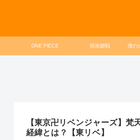
ONE PIECE
呪術廻戦
僕の
【東京卍リベンジャーズ】梵
経緯とは？【東リベ】