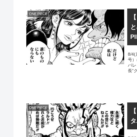
ONE PIECE
【
と
P
8/
号）
バレ
長”
ONE PIECE
【
タ