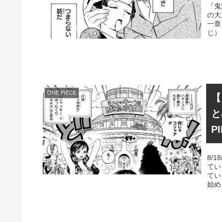
『鬼
の大
一章
じ）
ONE PIECE
【
と
P
8/
てい
てい
始め