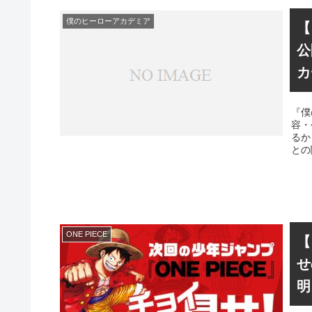
僕のヒーローアカデミア
【
公
カ
『僕
容・
るか
との
ONE PIECE
【
せ
明