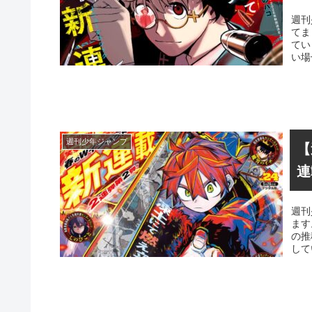
週刊
てま
てい
い場
週刊少年ジャンプ
【
連
週刊
ます
の推
して