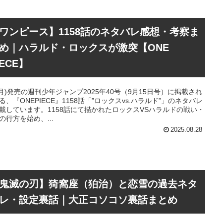
ワンピース】1158話のネタバレ感想・考察ま
め｜ハラルド・ロックスが激突【ONE
IECE】
1(月)発売の週刊少年ジャンプ2025年40号（9月15日号）に掲載され
る、『ONEPIECE』1158話「”ロックスvs.ハラルド”」のネタバレ
載しています。1158話にて描かれたロックスVSハラルドの戦い・
の行方を始め、...
2025.08.28
鬼滅の刃】猗窩座（狛治）と恋雪の過去ネタ
レ・設定裏話｜大正コソコソ裏話まとめ