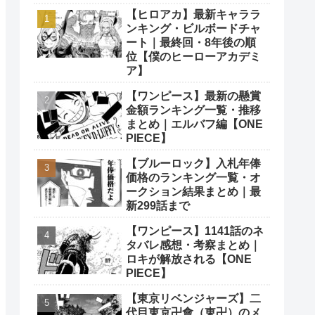
【ヒロアカ】最新キャララ
ンキング・ビルボードチャ
ート｜最終回・8年後の順
位【僕のヒーローアカデミ
ア】
【ワンピース】最新の懸賞
金額ランキング一覧・推移
まとめ｜エルバフ編【ONE
PIECE】
【ブルーロック】入札年俸
価格のランキング一覧・オ
ークション結果まとめ｜最
新299話まで
【ワンピース】1141話のネ
タバレ感想・考察まとめ｜
ロキが解放される【ONE
PIECE】
【東京リベンジャーズ】二
代目東京卍會（東卍）のメ