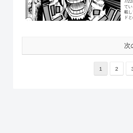
7/
てい
載し
ドと
次
1
2