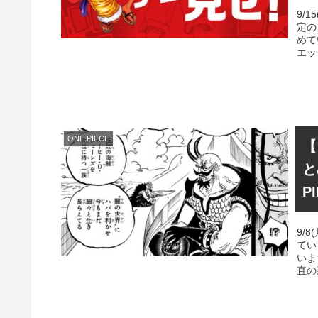
9/
定の
めて
エッ
ONE PIECE
【
と
P
9/
てい
いま
直の