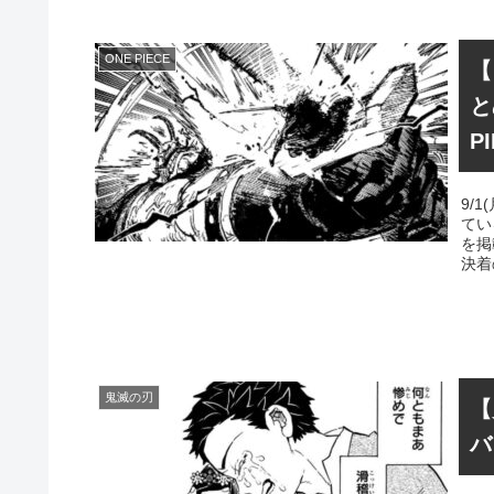
ONE PIECE
【
と
P
9/
てい
を掲
決着
鬼滅の刃
【
バ