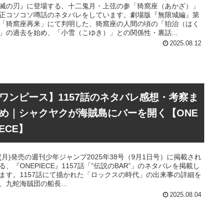
滅の刃』に登場する、十二鬼月・上弦の参「猗窩座（あかざ）」
正コソコソ噂話のネタバレをしています。劇場版『無限城編』第
「猗窩座再来」にて判明した、猗窩座の人間の頃の「狛治（はく
」の過去を始め、「小雪（こゆき）」との関係性・裏話...
2025.08.12
ワンピース】1157話のネタバレ感想・考察ま
め｜シャクヤクが海賊島にバーを開く【ONE
IECE】
18(月)発売の週刊少年ジャンプ2025年38号（9月1日号）に掲載され
る、『ONEPIECE』1157話「”伝説のBAR”」のネタバレを掲載し
ます。1157話にて描かれた「ロックスの時代」の出来事の詳細を
、九蛇海賊団の船長...
2025.08.04