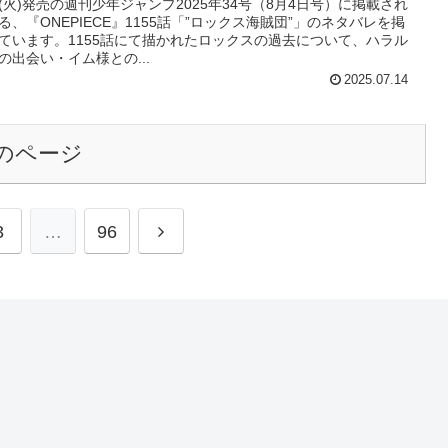
22(火)発売の週刊少年ジャンプ2025年34号（8月4日号）に掲載され
る、『ONEPIECE』1155話「”ロックス海賊団”」のネタバレを掲
ています。1155話にて描かれたロックスの過去について、ハラル
の出会い・イム様との...
2025.07.14
のページ
次
3
…
96
へ