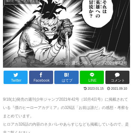
僕のヒーローアカデミア
引用元：週刊少年ジャンプ2021年42号
Twitter
Facebook
はてブ
LINE
コメント
2023.01.15
2021.09.10
9/18(土)発売の週刊少年ジャンプ2021年42号（10月4日号）に掲載されて
いる『僕のヒーローアカデミア』の326話「お前は誰だ」の感想・考察を
まとめています。
ヒロアカ326話の内容のネタバレやあらすじなども掲載しているので、是
非ご覧ください。