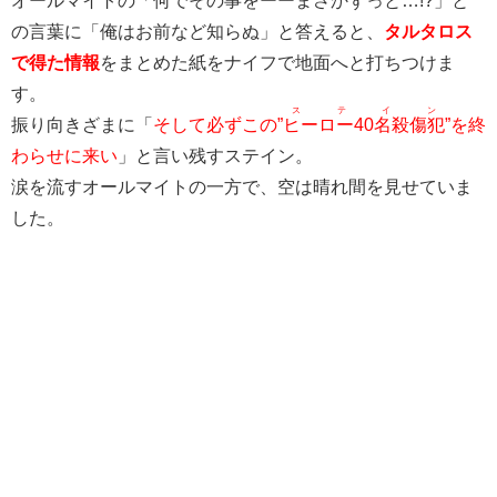
オールマイトの「何で
その事
をーーまさかずっと…!?」と
の言葉に「俺はお前など知らぬ」と答えると、
タルタロス
で得た情報
をまとめた紙をナイフで地面へと打ちつけま
す。
ステイン
振り向きざまに「
そして必ずこの”
ヒーロー40名殺傷犯
”を終
わらせに来い
」と言い残すステイン。
涙を流すオールマイトの一方で、空は晴れ間を見せていま
した。