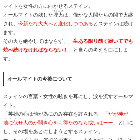
マイトを女性の方に向かせるステイン。
うずみび
オールマイトの残した
埋火
は、僅かな人間たちの間で火継
され、
今新たな大火へと進化しつつある
とステインは続け
ます。
その火を絶やしてはならず、「
生ある限り醜く踠いてでも
焼べ続けなければならない！
」と自らの考えを口にしま
す。
オールマイトの今後について
ステインの言葉・女性の呟きを耳にし、涙を流すオールマ
イト。
「英雄の心は他が為にのみ存在を許される」「
だが神が
・・・・
地に伏せ
人のか弱き心をも得たのなら或いはーー
」と口に
し、その場をあとにしようとするステイン。
・・・