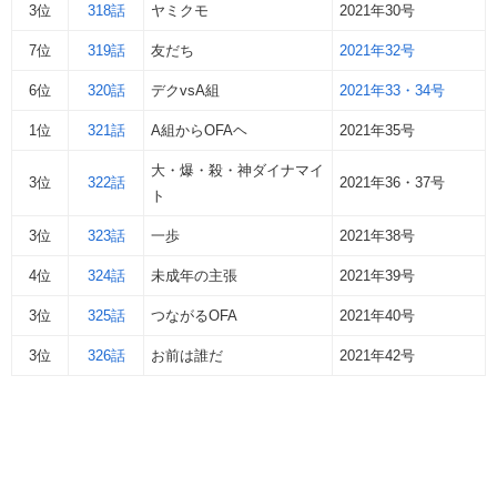
3位
318話
ヤミクモ
2021年30号
7位
319話
友だち
2021年32号
6位
320話
デクvsA組
2021年33・34号
1位
321話
A組からOFAヘ
2021年35号
大・爆・殺・神ダイナマイ
3位
322話
2021年36・37号
ト
3位
323話
一歩
2021年38号
4位
324話
未成年の主張
2021年39号
3位
325話
つながるOFA
2021年40号
3位
326話
お前は誰だ
2021年42号