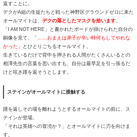
返すことに。
デクがA組の生徒たちと戦った神野区グラウンドゼロに来た
オールマイトは、
デクの落としたマスクを拾います
。
「I AM NOT HERE」と書かれたボードが掛けられた自分の
銅像を見て、「
……おまえは弟子が辛い時何もしてやれな
かった
」とひとりごちるオールマイト。
生きているだけで背中を押される人間がたくさんいるとの
相澤先生の言葉を思い出すも、自分は最早足を引っ張るだ
けと呟き踵を返そうとします。
ステインがオールマイトに接触する
踵を返しその場を離れようとするオールマイトの前に、ス
テインが登場。
「それは英雄への冒涜か？」とオールマイトに刃を向けま
す。