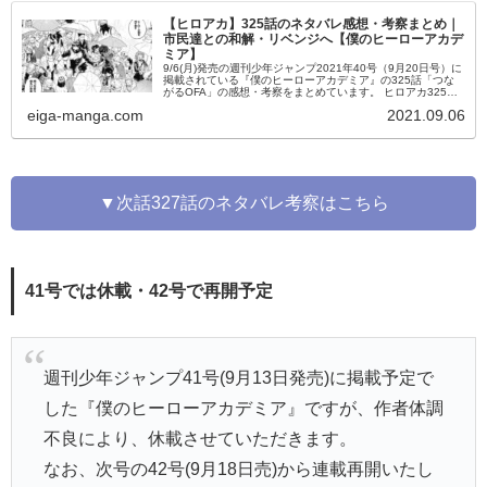
【ヒロアカ】325話のネタバレ感想・考察まとめ｜
市民達との和解・リベンジへ【僕のヒーローアカデ
ミア】
9/6(月)発売の週刊少年ジャンプ2021年40号（9月20日号）に
掲載されている『僕のヒーローアカデミア』の325話「つな
がるOFA」の感想・考察をまとめています。 ヒロアカ325話
の内容のネタバレやあらすじなども掲載しているので、是非
eiga-manga.com
2021.09.06
ご覧ください。
▼次話327話のネタバレ考察はこちら
41号では休載・42号で再開予定
週刊少年ジャンプ41号(9月13日発売)に掲載予定で
した『僕のヒーローアカデミア』ですが、作者体調
不良により、休載させていただきます。
なお、次号の42号(9月18日売)から連載再開いたし