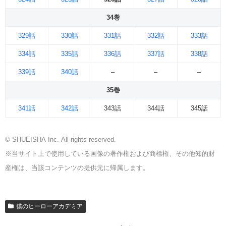
34巻
329話
330話
331話
332話
333話
334話
335話
336話
337話
338話
339話
340話
–
–
–
35巻
341話
342話
343話
344話
345話
© SHUEISHA Inc. All rights reserved.
※当サイト上で使用している画像の著作権および商標権、その他知的財
産権は、当該コンテンツの提供元に帰属します。
僕のヒーローアカデミア