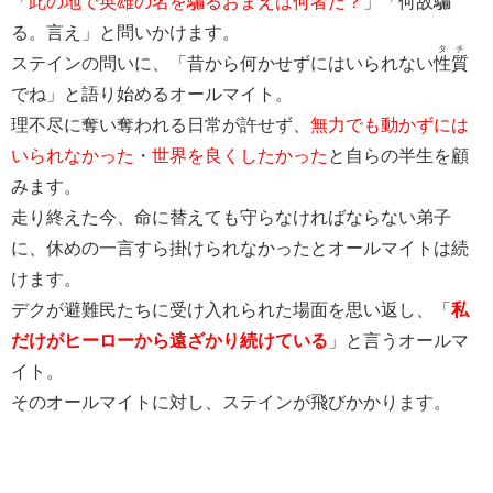
「
此の地で英雄の名を騙るおまえは何者だ？
」「何故騙
る。言え」と問いかけます。
タチ
ステインの問いに、「昔から何かせずにはいられない
性質
でね」と語り始めるオールマイト。
理不尽に奪い奪われる日常が許せず、
無力でも動かずには
いられなかった
・
世界を良くしたかった
と自らの半生を顧
みます。
走り終えた今、命に替えても守らなければならない弟子
に、休めの一言すら掛けられなかったとオールマイトは続
けます。
デクが避難民たちに受け入れられた場面を思い返し、「
私
だけがヒーローから遠ざかり続けている
」と言うオールマ
イト。
そのオールマイトに対し、ステインが飛びかかります。