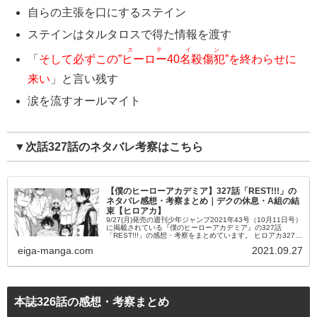
自らの主張を口にするステイン
ステインはタルタロスで得た情報を渡す
ステイン
「
そして必ずこの”
ヒーロー40名殺傷犯
”を終わらせに
来い
」と言い残す
涙を流すオールマイト
▼次話327話のネタバレ考察はこちら
【僕のヒーローアカデミア】327話「REST!!!」の
ネタバレ感想・考察まとめ｜デクの休息・A組の結
束【ヒロアカ】
9/27(月)発売の週刊少年ジャンプ2021年43号（10月11日号）
に掲載されている『僕のヒーローアカデミア』の327話
「REST!!!」の感想・考察をまとめています。 ヒロアカ327話
の内容のネタバレやあらすじなども掲載しているので、是非
eiga-manga.com
2021.09.27
ご覧ください。
本誌326話の感想・考察まとめ