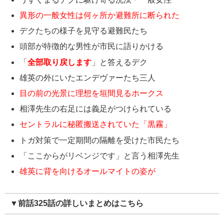
異形の一般女性は何ヶ所か避難所に断られた
デクたちの様子を見守る避難民たち
頭部が特徴的な男性が市民に語りかける
「
全部取り戻します
」と答えるデク
雄英の外にいたエンデヴァーたち三人
目の前の光景に理想を垣間見るホークス
相澤先生の右足には義足がつけられている
セントラルに秘匿搬送されていた「黒霧」
トガ対策で一定期間の隔離を受けた市民たち
「ここからがリベンジです」と言う相澤先生
雄英に背を向けるオールマイトの姿が
▼前話325話の詳しいまとめはこちら