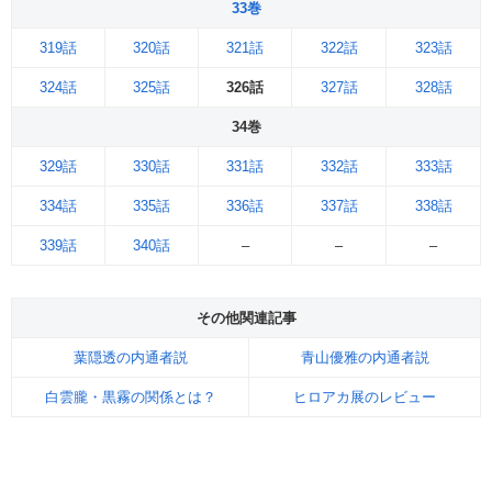
33巻
319話
320話
321話
322話
323話
324話
325話
326話
327話
328話
34巻
329話
330話
331話
332話
333話
334話
335話
336話
337話
338話
339話
340話
–
–
–
その他関連記事
葉隠透の内通者説
青山優雅の内通者説
白雲朧・黒霧の関係とは？
ヒロアカ展のレビュー