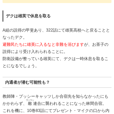
デクは雄英で休息を取る
A組の説得の甲斐あり、322話にて雄英高校へと戻ることと
なったデク。
避難民たちに雄英に入るなと非難を浴びます
が、お茶子の
説得により受け入れられることに。
防衛設備が整っている雄英にて、デクは一時休息を取るこ
とになるでしょう。
内通者が潜む可能性も？
教師陣・プッシーキャッツしか合宿先を知らなかったにも
ヴィラン
かかわらず、
敵
連合に襲われることになった林間合宿。
これを機に、10巻83話にてプレゼント・マイクの口から内