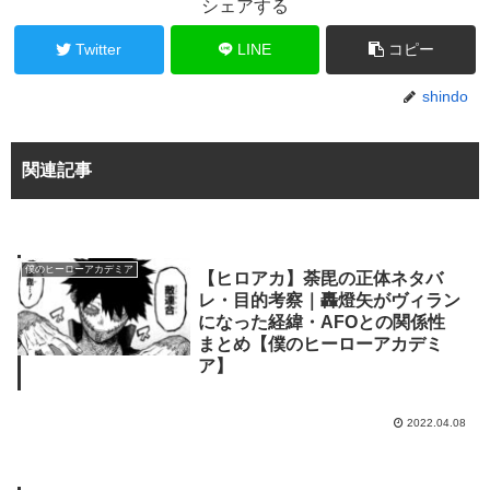
シェアする
Twitter
LINE
コピー
shindo
関連記事
僕のヒーローアカデミア
【ヒロアカ】荼毘の正体ネタバ
レ・目的考察｜轟燈矢がヴィラン
になった経緯・AFOとの関係性
まとめ【僕のヒーローアカデミ
ア】
2022.04.08