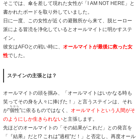
そこでは、傘を差して現れた女性が「I AM NOT HERE」と
書かれたボードを取り外していました。
日に一度、この女性が近くの避難所から来て、脱ヒーロー
派による冒涜を浄化しているとオールマイトに明かすステ
イン。
彼女はAFOとの戦い時に、
オールマイトが最後に救った女
性
でした。
ステインの主張とは？
オールマイトの頭を掴み、「オールマイトはいかなる時も
笑ってその身を人々に捧げた！」と言うステインは、それ
ちから
が”
個性
”に依るものではなく、
オールマイトという人間がそ
のようにしか生きられない
と主張します。
・・
先ほどのオールマイトの「その
結果
がこれだ」との発言を
・・
「『
結果
』だと!? これは”過程”だ！」と否定し、再度オール