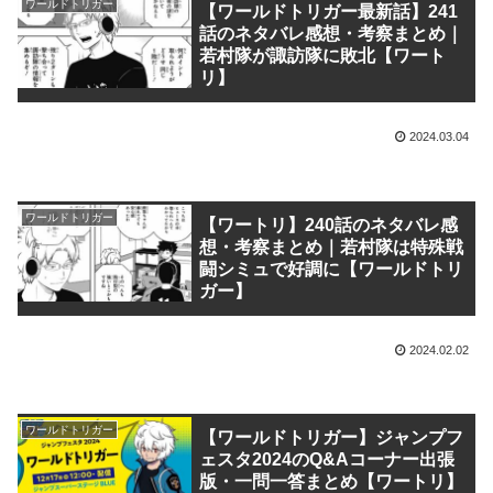
ワールドトリガー
【ワールドトリガー最新話】241
話のネタバレ感想・考察まとめ｜
若村隊が諏訪隊に敗北【ワート
リ】
2024.03.04
ワールドトリガー
【ワートリ】240話のネタバレ感
想・考察まとめ｜若村隊は特殊戦
闘シミュで好調に【ワールドトリ
ガー】
2024.02.02
ワールドトリガー
【ワールドトリガー】ジャンプフ
ェスタ2024のQ&Aコーナー出張
版・一問一答まとめ【ワートリ】