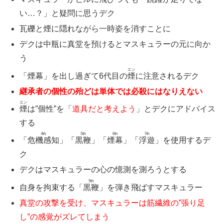
い…？」と疑問に思うデク
瓦礫と煙に隠れながら一時姿を消すことに
デクは中瓶に真堂を預けるとマスキュラーの元に向か
う
エン
「煙幕」を出し過ぎて6代目の
煙
に注意されるデク
継承者の個性の殆どは単体では必殺にはなりえない
エン
煙
は”個性”を「
道具だと考えよう
」とデクにアドバイス
する
4th
5th
6th
7th
「
危機感知
」「
黒鞭
」「
煙幕
」「
浮遊
」を使用するデ
ク
デクはマスキュラーの心の憶測を測ろうとする
5th
自身を拘束する「
黒鞭
」を弾き飛ばすマスキュラー
真堂の攻撃を受け、マスキュラーは筋繊維の”張り足
し”の感覚がズレてしまう