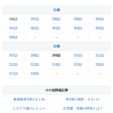
31巻
296話
297話
298話
299話
300話
301話
302話
303話
304話
305話
306話
–
–
–
–
32巻
307話
308話
309話
310話
311話
312話
313話
314話
315話
316話
317話
318話
–
–
–
その他関連記事
劇場版第3弾のまとめ
第3弾の感想・ネタバレ
ヒロアカ展のレビュー
白雲朧・黒霧の関係とは？