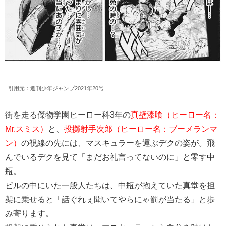
引用元：週刊少年ジャンプ2021年20号
街を走る傑物学園ヒーロー科3年の
真壁漆喰（ヒーロー名：
Mr.スミス）
と、
投擲射手次郎（ヒーロー名：ブーメランマ
ン）
の視線の先には、マスキュラーを運ぶデクの姿が。飛
んでいるデクを見て「まだお礼言ってないのに」と零す中
瓶。
ビルの中にいた一般人たちは、中瓶が抱えていた真堂を担
架に乗せると「話ぐれぇ聞いてやらにゃ罰が当たる」と歩
み寄ります。