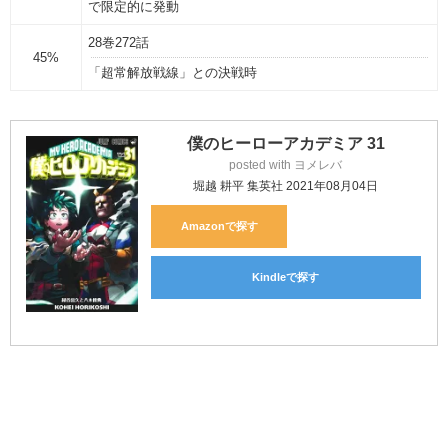
で限定的に発動
28巻272話
45%
「超常解放戦線」との決戦時
僕のヒーローアカデミア 31
posted with
ヨメレバ
堀越 耕平 集英社 2021年08月04日
Amazon
Kindle