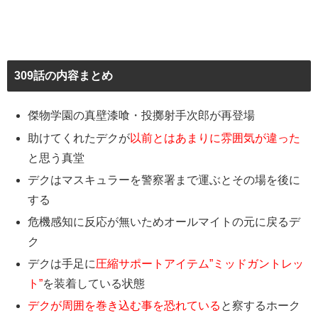
309話の内容まとめ
傑物学園の真壁漆喰・投擲射手次郎が再登場
助けてくれたデクが
以前とはあまりに雰囲気が違った
と思う真堂
デクはマスキュラーを警察署まで運ぶとその場を後に
する
危機感知に反応が無いためオールマイトの元に戻るデ
ク
デクは手足に
圧縮サポートアイテム”ミッドガントレッ
ト”
を装着している状態
デクが周囲を巻き込む事を恐れている
と察するホーク