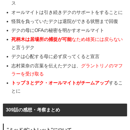
ス
オールマイトは引き続きデクのサポートをすることに
怪我を負っていたデクは退院ができる状態まで回復
デクの母にOFAの秘密を明かすオールマイト
死柄木は居場所の捕捉が可能
なため雄英には戻らない
と言うデク
デクは心配する母に必ず戻ってくると宣言
志村菜奈の言葉を伝えたデクは、
グラントリノのマフ
ラーを受け取る
トップ３とデク・オールマイトがチームアップ
するこ
とに
309話の感想・考察まとめ
”ミッドガントレット”について