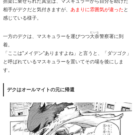
担架に乗せられた真堂は、マスキュラーから自分を助けた
相手がデクだと気付きますが、
あまりに雰囲気が違った
と
感じている様子。
だいな
一方のデクは、マスキュラーを運びつつ
大奈
警察署に到
着。
「ここは”メイデン”ありますよね」と言うと、「ダツゴク」
と呼ばれているマスキュラーを置いてその場を後にしま
す。
デクはオールマイトの元に帰還