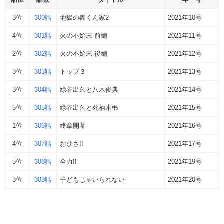
3位
300話
地獄の轟くん家2
2021年10号
4位
301話
火の不始末 前編
2021年11号
2位
302話
火の不始末 後編
2021年12号
3位
303話
トップ３
2021年13号
3位
304話
緑谷出久と八木俊典
2021年14号
5位
305話
緑谷出久と死柄木弔
2021年15号
1位
306話
終章開幕
2021年16号
4位
307話
おひさ!!
2021年17号
5位
308話
全力!!
2021年19号
3位
309話
子どもじゃいられない
2021年20号