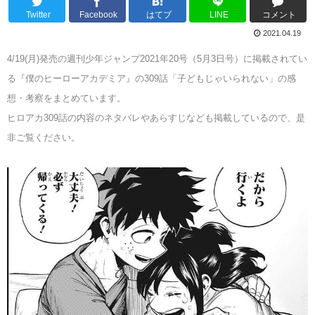
Twitter
Facebook
はてブ
LINE
コメント
2021.04.19
4/19(月)発売の週刊少年ジャンプ2021年20号（5月3日号）に掲載されてい
る『僕のヒーローアカデミア』の309話「子どもじゃいられない」の感
想・考察をまとめています。
ヒロアカ309話の内容のネタバレやあらすじなども掲載しているので、是
非ご覧ください。