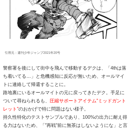
引用元：週刊少年ジャンプ2021年20号
警察署を後にして街中を飛んで移動するデクは、「4thは落
ち着いてる…」と危機感知に反応が無いため、オールマイ
トに連絡して帰還することに。
路地裏にいるオールマイトの元に戻ってきたデク。手足に
ついて尋ねられるも、
圧縮サポートアイテム”ミッドガント
レット”
のおかげで特に問題はない様子。
持久性特化のテストサンプルであり、100%の出力に耐え得
る力はないため、「”再戦”前に無茶はしないようにな」と言