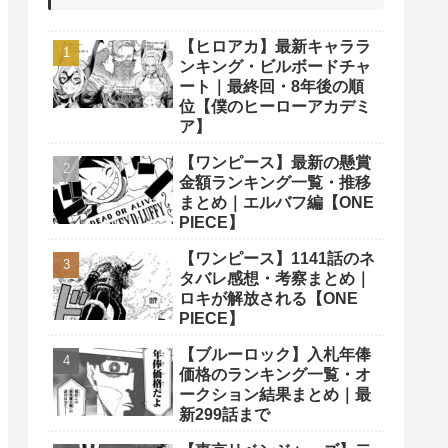
【ヒロアカ】最新キャララ
ンキング・ビルボードチャ
ート｜最終回・8年後の順
位【僕のヒーローアカデミ
ア】
【ワンピース】最新の懸賞
金額ランキング一覧・推移
まとめ｜エルバフ編【ONE
PIECE】
【ワンピース】1141話のネ
タバレ感想・考察まとめ｜
ロキが解放される【ONE
PIECE】
【ブルーロック】入札年俸
価格のランキング一覧・オ
ークション結果まとめ｜最
新299話まで