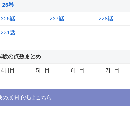
26巻
226話
227話
228話
231話
–
–
試験の点数まとめ
4日目
5日目
6日目
7日目
験の展開予想はこちら