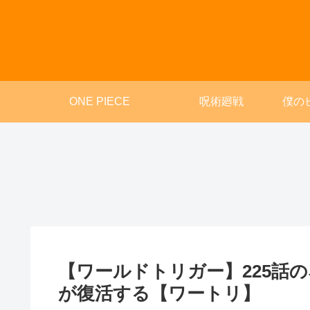
ONE PIECE
呪術廻戦
僕の
【ワールドトリガー】225話
が復活する【ワートリ】