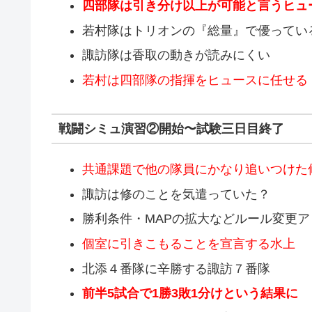
四部隊は引き分け以上が可能と言うヒュ
若村隊はトリオンの『総量』で優ってい
諏訪隊は香取の動きが読みにくい
若村は四部隊の指揮をヒュースに任せる
戦闘シミュ演習②開始〜試験三日目終了
共通課題で他の隊員にかなり追いつけた
諏訪は修のことを気遣っていた？
勝利条件・MAPの拡大などルール変更ア
個室に引きこもることを宣言する水上
北添４番隊に辛勝する諏訪７番隊
前半5試合で1勝3敗1分けという結果に