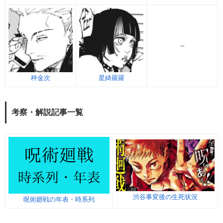
–
秤金次
星綺羅羅
考察・解説記事一覧
渋谷事変後の生死状況
呪術廻戦の年表・時系列