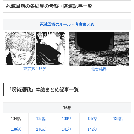
死滅回游の各結界の考察・関連記事一覧
死滅回游のルール・考察まとめ
東京第１結界
仙台結界
『呪術廻戦』本誌まとめ記事一覧
16巻
134話
135話
136話
137話
138話
139話
140話
141話
142話
–