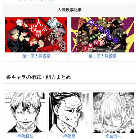
人気投票記事
第一回人気投票
第二回人気投票
各キャラの術式・能力まとめ
禪院直哉
禪院扇
鹿紫雲一