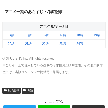
アニメ一期のあらすじ・考察記事
アニメ1期2クール目
14話
15話
16話
17話
18話
19話
20話
21話
22話
23話
24話
–
© SHUEISHA Inc. All rights reserved.
※当サイト上で使用している画像の著作権および商標権、その他知的財
産権は、当該コンテンツの提供元に帰属します。
呪術廻戦
考察
シェアする