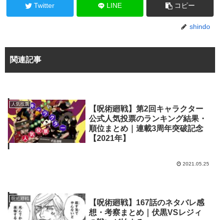
Twitter
LINE
コピー
shindo
関連記事
人気投票
【呪術廻戦】第2回キャラクター
公式人気投票のランキング結果・
順位まとめ｜連載3周年突破記念
【2021年】
2021.05.25
呪術廻戦
【呪術廻戦】167話のネタバレ感
想・考察まとめ｜伏黒VSレジィ