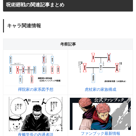
呪術廻戦の関連記事まとめ
キャラ関連情報
考察記事
禪院家の家系図予想
虎杖家の家族構成
ファンブック最新情報
夜蛾学長の内通者説