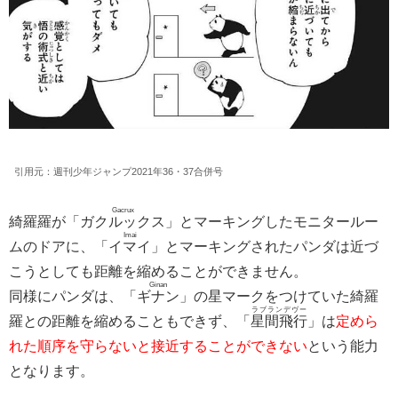
引用元：週刊少年ジャンプ2021年36・37合併号
Gacrux
綺羅羅が「
ガクルックス
」とマーキングしたモニタールー
Imai
ムのドアに、「
イマイ
」とマーキングされたパンダは近づ
こうとしても距離を縮めることができません。
Ginan
同様にパンダは、「
ギナン
」の星マークをつけていた綺羅
ラブランデヴー
羅との距離を縮めることもできず、「
星間飛行
」は
定めら
れた順序を守らないと接近することができない
という能力
となります。