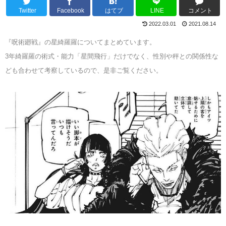
Twitter
Facebook
はてブ
LINE
コメント
2022.03.01
2021.08.14
『呪術廻戦』の星綺羅羅についてまとめています。
3年綺羅羅の術式・能力「星間飛行」だけでなく、性別や秤との関係性な
ども合わせて考察しているので、是非ご覧ください。