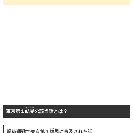
コロニー
東京第１
結界
の該当話とは？
コロニー
呪術廻戦で東京第１
結界
に言及された話