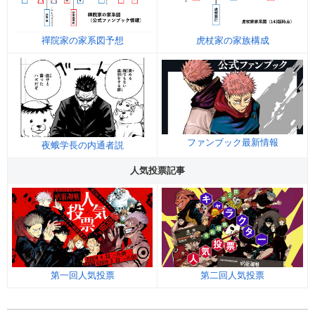
禪院家の家系図予想
虎杖家の家族構成
ファンブック最新情報
夜蛾学長の内通者説
人気投票記事
第一回人気投票
第二回人気投票