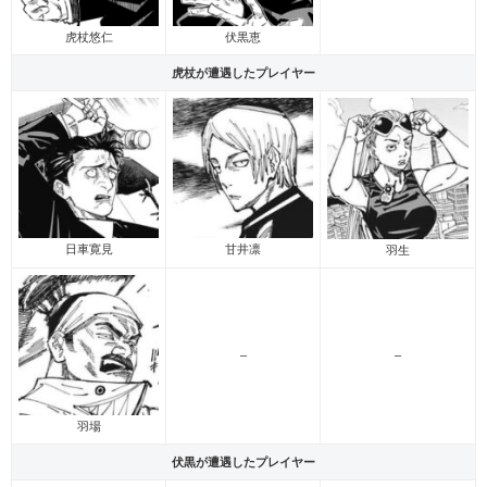
虎杖悠仁
伏黒恵
虎杖が遭遇したプレイヤー
日車寛見
甘井凛
羽生
–
–
羽場
伏黒が遭遇したプレイヤー