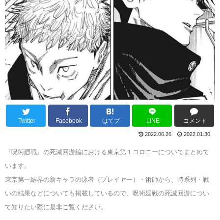
Twitter
Facebook
はてブ
LINE
コメント
2022.06.26
2022.01.30
『呪術廻戦』の死滅回游編における東京第１コロニーについてまとめて
います。
東京第一結界の新キャラの泳者（プレイヤー）・術師から、時系列・戦
いの結果などについても掲載しているので、呪術廻戦の死滅回游につい
て知りたい際に是非ご覧ください。