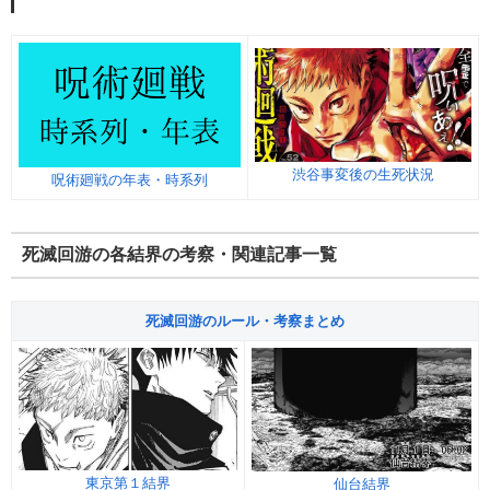
渋谷事変後の生死状況
呪術廻戦の年表・時系列
死滅回游の各結界の考察・関連記事一覧
死滅回游のルール・考察まとめ
東京第１結界
仙台結界