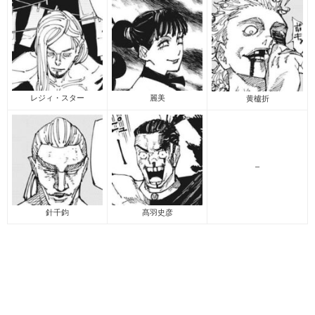
レジィ・スター
麗美
黄櫨折
–
針千鈞
髙羽史彦