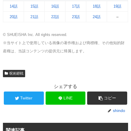
14話
15話
16話
17話
18話
19話
20話
21話
22話
23話
24話
–
© SHUEISHA Inc. All rights reserved.
※当サイト上で使用している画像の著作権および商標権、その他知的財
産権は、当該コンテンツの提供元に帰属します。
呪術廻戦
シェアする
Twitter
LINE
コピー
shindo
関連記事