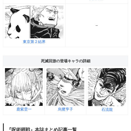
–
東京第２結界
死滅回游の登場キャラの詳細
鹿紫雲一
烏鷺亨子
石流龍
『呪術廻戦』本誌まとめ記事一覧