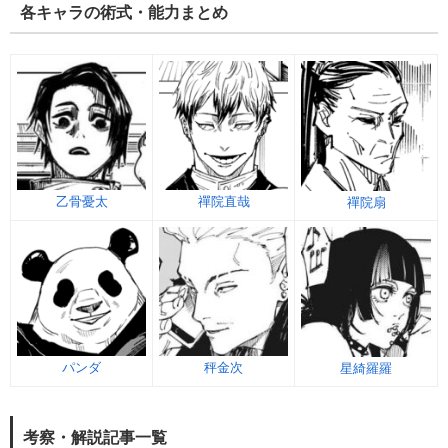
各キャラの術式・能力まとめ
乙骨憂太
禪院直哉
禪院扇
パンダ
秤金次
星綺羅羅
考察・解説記事一覧