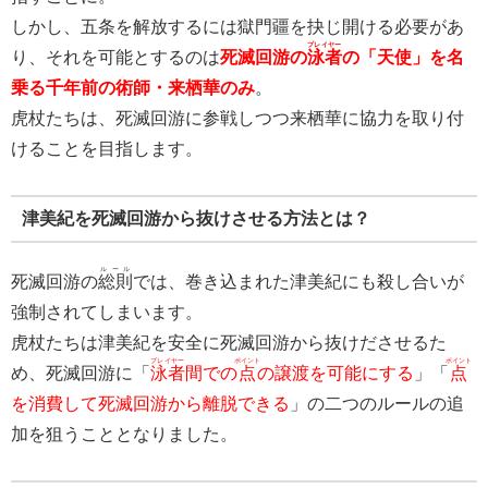
しかし、五条を解放するには獄門疆を抉じ開ける必要があ
プレイヤー
り、それを可能とするのは
死滅回游の
泳者
の「天使」を名
乗る千年前の術師・来栖華のみ
。
虎杖たちは、死滅回游に参戦しつつ来栖華に協力を取り付
けることを目指します。
津美紀を死滅回游から抜けさせる方法とは？
ルール
死滅回游の
総則
では、巻き込まれた津美紀にも殺し合いが
強制されてしまいます。
虎杖たちは津美紀を安全に死滅回游から抜けださせるた
プレイヤー
ポイント
ポイント
め、死滅回游に「
泳者
間での
点
の譲渡を可能にする
」「
点
を消費して死滅回游から離脱できる
」の二つのルールの追
加を狙うこととなりました。