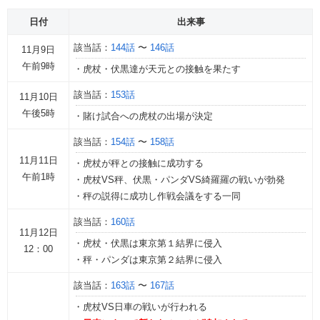
日付
出来事
該当話：
144話
〜
146話
11月9日
午前9時
・虎杖・伏黒達が天元との接触を果たす
該当話：
153話
11月10日
午後5時
・賭け試合への虎杖の出場が決定
該当話：
154話
〜
158話
11月11日
・虎杖が秤との接触に成功する
午前1時
・虎杖VS秤、伏黒・パンダVS綺羅羅の戦いが勃発
・秤の説得に成功し作戦会議をする一同
該当話：
160話
11月12日
・虎杖・伏黒は東京第１結界に侵入
12：00
・秤・パンダは東京第２結界に侵入
該当話：
163話
〜
167話
・虎杖VS日車の戦いが行われる