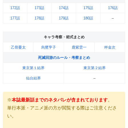
172話
173話
174話
175話
176話
177話
178話
179話
180話
–
キャラ考察・術式まとめ
乙骨憂太
烏鷺亨子
鹿紫雲一
秤金次
死滅回游のルール・考察まとめ
東京第１結界
東京第２結界
仙台結界
–
※
本誌最新話までのネタバレが含まれております
。
単行本派・アニメ派の方が閲覧する際はご注意くださ
い。