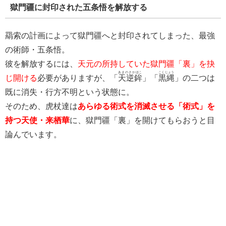
獄門疆に封印された五条悟を解放する
羂索の計画によって獄門疆へと封印されてしまった、最強
の術師・五条悟。
彼を解放するには、
天元の所持していた獄門疆「裏」を抉
あまのさかほこ
こくじょう
じ開ける
必要がありますが、「
天逆鉾
」「
黒縄
」の二つは
既に消失・行方不明という状態に。
そのため、虎杖達は
あらゆる術式を消滅させる「術式」を
持つ天使・来栖華
に、獄門疆「裏」を開けてもらおうと目
論んでいます。