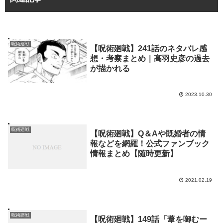
呪術廻戦
【呪術廻戦】241話のネタバレ感
想・考察まとめ｜髙羽史彦の過去
が描かれる
2023.10.30
呪術廻戦
【呪術廻戦】Q＆Aや既婚者の情
報などを網羅！公式ファンブック
情報まとめ【随時更新】
2021.02.19
呪術廻戦
【呪術廻戦】149話「葦を啣むー