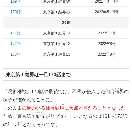
169話
東京第１結界⑨
2022年3・4号
170話
東京第１結界⑩
2022年5・6号
20巻
171話
東京第１結界11
2022年7号
172話
東京第１結界12
2022年8号
173話
東京第１結界13
2022年9号
コロニー
東京第１
結界
は一旦173話まで
コロニー
『呪術廻戦』173話の最後では、乙骨が侵入した仙台
結界
の
様子が描かれることに。
コロニー
このまま
乙骨のいる仙台
結界
に焦点が当たることとなった
コロニー
ため、東京第１
結界
がサブタイトルとなるのは161〜173話
の計13話となりそうです。