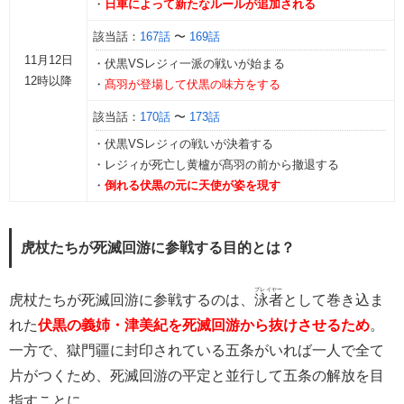
・
日車によって新たなルールが追加される
該当話：
167話
〜
169話
11月12日
・伏黒VSレジィ一派の戦いが始まる
12時以降
・
髙羽が登場して伏黒の味方をする
該当話：
170話
〜
173話
・伏黒VSレジィの戦いが決着する
・レジィが死亡し黄櫨が髙羽の前から撤退する
・
倒れる伏黒の元に天使が姿を現す
虎杖たちが死滅回游に参戦する目的とは？
プレイヤー
虎杖たちが死滅回游に参戦するのは、
泳者
として巻き込ま
れた
伏黒の義姉・津美紀を死滅回游から抜けさせるため
。
一方で、獄門疆に封印されている五条がいれば一人で全て
片がつくため、死滅回游の平定と並行して五条の解放を目
指すことに。