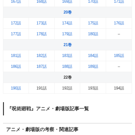
167話
168話
169話
170話
171話
20巻
172話
173話
174話
175話
176話
177話
178話
179話
180話
–
21巻
181話
182話
183話
184話
185話
186話
187話
188話
189話
–
22巻
190話
191話
192話
193話
194話
『呪術廻戦』アニメ・劇場版記事一覧
アニメ・劇場版の考察・関連記事