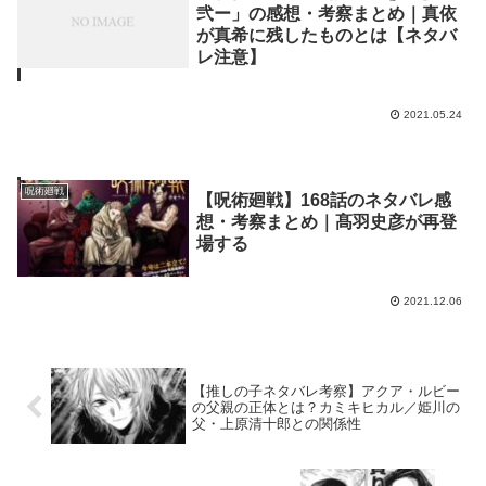
弐ー」の感想・考察まとめ｜真依
が真希に残したものとは【ネタバ
レ注意】
2021.05.24
呪術廻戦
【呪術廻戦】168話のネタバレ感
想・考察まとめ｜髙羽史彦が再登
場する
2021.12.06
【推しの子ネタバレ考察】アクア・ルビー
の父親の正体とは？カミキヒカル／姫川の
父・上原清十郎との関係性