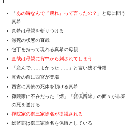
「
あの時なんで『戻れ』って言ったの？
」と母に問う
真希
真希は母親を斬りつける
瀕死の状態の直哉
包丁を持って現れる真希の母親
直哉は母親に背中から刺されてしまう
「産んで……よかった……」と言い残す母親
真希の前に西宮が登場
西宮に真依の死体を預ける真希
ヘイ
くくるたい
禪院家に不在だった「
炳
」「
躯倶留隊
」の面々が非業
の死を遂げる
禪院家の御三家除名が提議される
総監部は御三家除名を保留としている