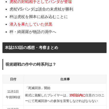
虎杖の対戦相手としてパンダが登場
虎杖VSパンダは談合の末虎杖が勝利
秤は虎杖を脚本に組み込むことに
潜入を果たしていた伏黒
秤・綺羅羅が物語の渦中へ
本誌153話の感想・考察まとめ
呪術廻戦の作中の時系列は？
日付
出来事
「死滅回游」開始
11月1日
術式に覚醒したプレイヤーは、
19日以内に
任意のコロニ
午前0時頃
ーにて死滅回游への参加を宣誓しなければならない