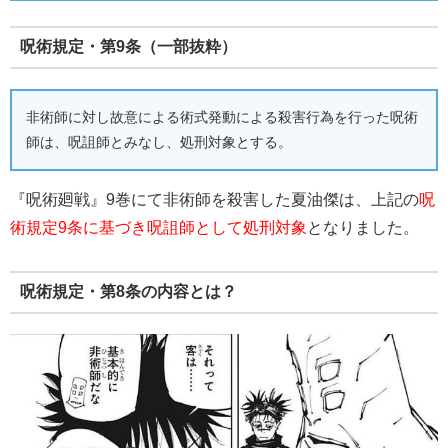
呪術規定・第9条（一部抜粋）
非術師に対し故意による術式発動による殺害行為を行った呪術
師は、呪詛師とみなし、処刑対象とする。
『呪術廻戦』9巻にて非術師を殺害した夏油傑は、上記の
呪
術規定9条に基づき呪詛師として処刑対象
となりました。
呪術規定・第8条の内容とは？