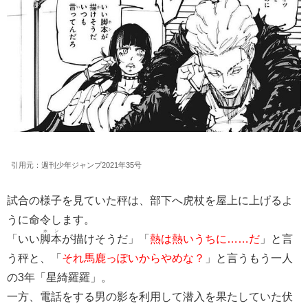
引用元：週刊少年ジャンプ2021年35号
試合の様子を見ていた秤は、部下へ虎杖を屋上に上げるよ
うに命令します。
ホン
「いい
脚本
が描けそうだ」「
熱は熱いうちに……だ
」と言
う秤と、「
それ馬鹿っぽいからやめな？
」と言うもう一人
の3年「星綺羅羅」。
一方、電話をする男の影を利用して潜入を果たしていた伏