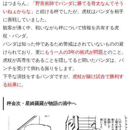
はつまらん」「
野良術師でパンダに勝てる骨太なんてそう
いねぇからな
」と続ける秤でしたが、虎杖はパンダを相手
に善戦していました。
観客が沸く中、戦いながら秤について情報を共有する虎
杖・パンダ。
パンダは知った仲であるため警戒はされていないものの避
けられており、更に
もう一人の3年の術式が問題
とのこと。
虎杖が高専生であることを隠してると聞いたパンダは、パ
ンチを受けて倒れる振りをします。
下手な演技をするパンダですが、
虎杖が賭け試合で勝利す
る結果に
。
秤金次・星綺羅羅が物語の渦中へ