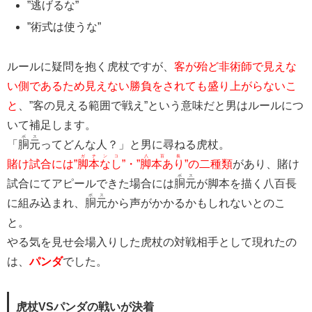
”逃げるな”
”術式は使うな”
ルールに疑問を抱く虎杖ですが、
客が殆ど非術師で見えな
い側であるため見えない勝負をされても盛り上がらないこ
と
、”客の見える範囲で戦え”という意味だと男はルールにつ
いて補足します。
ボス
「
胴元
ってどんな人？」と男に尋ねる虎杖。
ガチンコ
八百長
賭け試合には”
脚本なし
”・”
脚本あり
”の二種類
があり、賭け
ボス
試合にてアピールできた場合には
胴元
が脚本を描く八百長
ボス
に組み込まれ、
胴元
から声がかかるかもしれないとのこ
と。
やる気を見せ会場入りした虎杖の対戦相手として現れたの
は、
パンダ
でした。
虎杖VSパンダの戦いが決着