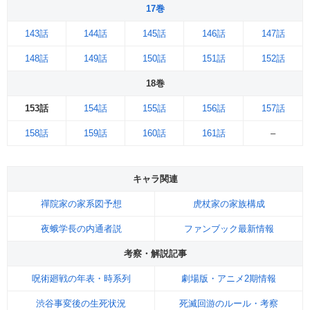
17巻
143話
144話
145話
146話
147話
148話
149話
150話
151話
152話
18巻
153話
154話
155話
156話
157話
158話
159話
160話
161話
–
キャラ関連
禪院家の家系図予想
虎杖家の家族構成
夜蛾学長の内通者説
ファンブック最新情報
考察・解説記事
呪術廻戦の年表・時系列
劇場版・アニメ2期情報
渋谷事変後の生死状況
死滅回游のルール・考察