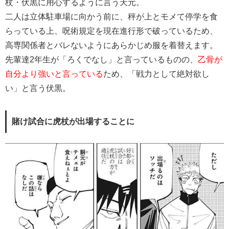
杖・伏黒に用心するように言う天元。
二人は立体駐車場に向かう前に、秤が上とモメて停学を食
らっている上、呪術規定を現在進行形で破っているため、
高専関係者とバレないようにあらかじめ服を着替えます。
先輩達2年生が「ろくでなし」と言っているものの、
乙骨が
自分より強いと言っている
ため、「戦力として絶対欲し
い」と言う伏黒。
賭け試合に虎杖が出場することに