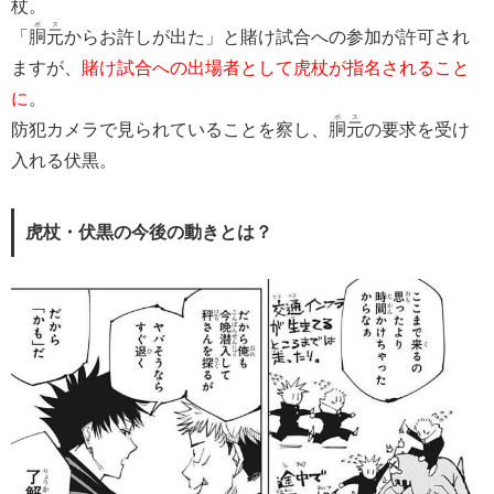
杖。
ボス
「
胴元
からお許しが出た」と賭け試合への参加が許可され
ますが、
賭け試合への出場者として虎杖が指名されること
に
。
ボス
防犯カメラで見られていることを察し、
胴元
の要求を受け
入れる伏黒。
虎杖・伏黒の今後の動きとは？