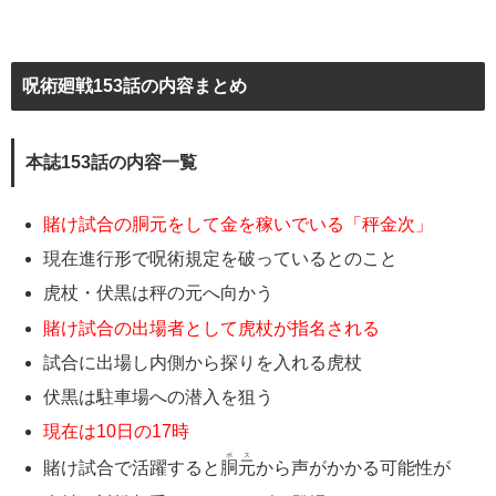
呪術廻戦153話の内容まとめ
本誌153話の内容一覧
賭け試合の胴元をして金を稼いでいる「秤金次」
現在進行形で呪術規定を破っているとのこと
虎杖・伏黒は秤の元へ向かう
賭け試合の出場者として虎杖が指名される
試合に出場し内側から探りを入れる虎杖
伏黒は駐車場への潜入を狙う
現在は10日の17時
ボス
賭け試合で活躍すると
胴元
から声がかかる可能性が