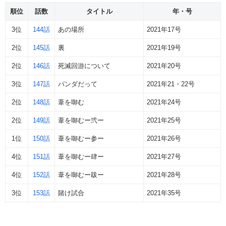
順位
話数
タイトル
年・号
3位
144話
あの場所
2021年17号
2位
145話
裏
2021年19号
2位
146話
死滅回游について
2021年20号
3位
147話
パンダだって
2021年21・22号
2位
148話
葦を啣む
2021年24号
2位
149話
葦を啣むー弐ー
2021年25号
1位
150話
葦を啣むー参ー
2021年26号
4位
151話
葦を啣むー肆ー
2021年27号
4位
152話
葦を啣むー跋ー
2021年28号
3位
153話
賭け試合
2021年35号