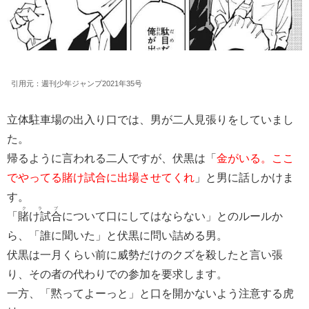
引用元：週刊少年ジャンプ2021年35号
立体駐車場の出入り口では、男が二人見張りをしていまし
た。
帰るように言われる二人ですが、伏黒は「
金がいる。ここ
でやってる賭け試合に出場させてくれ
」と男に話しかけま
す。
クラブ
「
賭け試合
について口にしてはならない」とのルールか
ら、「誰に聞いた」と伏黒に問い詰める男。
伏黒は一月くらい前に威勢だけのクズを殺したと言い張
り、その者の代わりでの参加を要求します。
一方、「黙ってよーっと」と口を開かないよう注意する虎