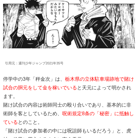
引用元：週刊少年ジャンプ2021年35号
停学中の3年「秤金次」は、
栃木県の立体駐車場跡地で賭け
試合の胴元をして金を稼いでいる
と天元によって明かされ
ます。
賭け試合の内容は術師同士の殴り合いであり、基本的に非
術師を客としているため、
呪術規定8条の「秘密」に抵触し
ている
とのこと。
「賭け試合の参加者の中には呪詛師もいるだろう」と、虎