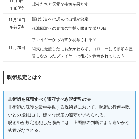
11月9日
虎杖たちと天元が接触を果たす
午前9時
賭け試合への虎杖の出場が決定
11月10日
午後5時
死滅回游への参加の宣誓期限まで残り9日
プレイヤーから術式が剥奪される？
11月20日
術式に覚醒したにもかかわらず、コロニーにて参加を宣
誓しなかったプレイヤーは術式を剥奪されてしまう
呪術規定とは？
非術師を庇護すべく遵守すべき呪術界の法
非術師の庇護を最重要視する呪術界において、呪術の行使や呪
いとの接触には、様々な規定の遵守が求められる。
呪術師が規定を犯した場合には、上層部の判断により速やかな
処置がなされる。