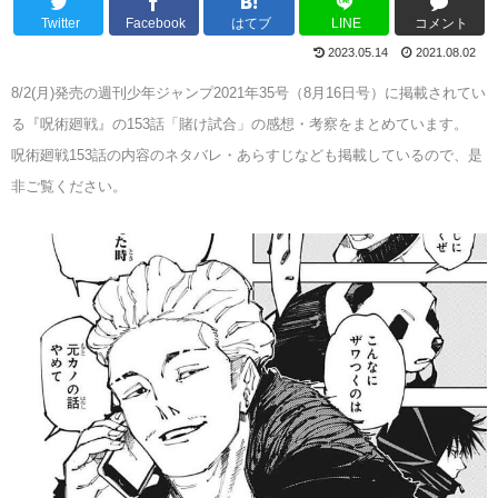
Twitter
Facebook
はてブ
LINE
コメント
2023.05.14
2021.08.02
8/2(月)発売の週刊少年ジャンプ2021年35号（8月16日号）に掲載されてい
る『呪術廻戦』の153話「賭け試合」の感想・考察をまとめています。
呪術廻戦153話の内容のネタバレ・あらすじなども掲載しているので、是
非ご覧ください。