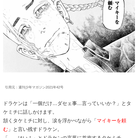
引用元：週刊少年マガジン2021年42号
ドラケンは「一個だけ…ダセェ事…言っていいか？」とタ
ケミチに話しかけます。
頷くタケミチに対し、涙を浮かべながら「
マイキーを頼
む
」と言い残すドラケン。
「……はい！」とドラケンの言葉に首肯するタケミチ。