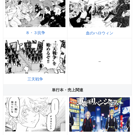
８・３抗争
血のハロウィン
–
三天戦争
単行本・売上関連