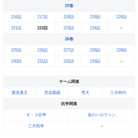
25巻
216話
217話
218話
219話
220話
221話
222話
223話
224話
–
26巻
225話
226話
227話
228話
229話
230話
231話
232話
233話
–
チーム関連
愛美愛主
芭流覇羅
梵天
三天時代
抗争関連
８・３抗争
血のハロウィン
三天戦争
–