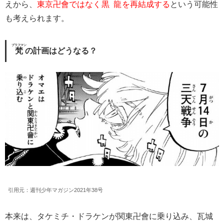
えから、
東京卍會ではなく
黒龍
を再結成する
という可能性
も考えられます。
ブラフマン
梵
の計画はどうなる？
引用元：週刊少年マガジン2021年38号
本来は、タケミチ・ドラケンが関東卍會に乗り込み、瓦城