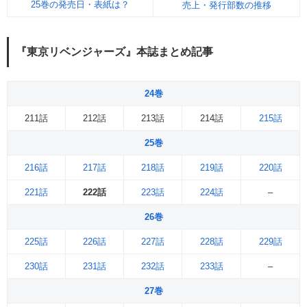
25巻の発売日・表紙は？
売上・発行部数の推移
『東京リベンジャーズ』本誌まとめ記事
24巻
211話
212話
213話
214話
215話
25巻
216話
217話
218話
219話
220話
221話
222話
223話
224話
–
26巻
225話
226話
227話
228話
229話
230話
231話
232話
233話
–
27巻