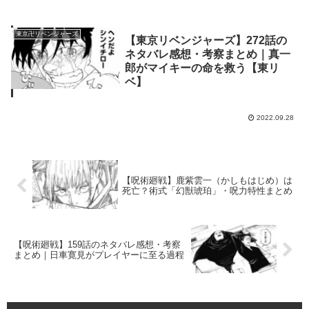
東京卍リベンジャーズ
【東京リベンジャーズ】272話の
ネタバレ感想・考察まとめ｜真一
郎がマイキーの命を救う【東リ
ベ】
2022.09.28
【呪術廻戦】鹿紫雲一（かしもはじめ）は
死亡？術式「幻獣琥珀」・呪力特性まとめ
【呪術廻戦】159話のネタバレ感想・考察
まとめ｜日車寛見がプレイヤーに至る過程