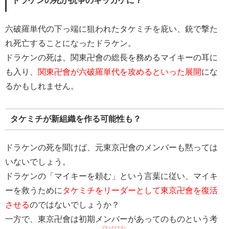
ドラケンの死が抗争のキッカケに？
六破羅単代の下っ端に狙われたタケミチを庇い、銃で撃た
れ死亡することになったドラケン。
ドラケンの死は、関東卍會の総長を務めるマイキーの耳に
も入り、
関東卍會が六破羅単代を攻めるといった展開
にな
るかもしれません。
タケミチが新組織を作る可能性も？
ドラケンの死を聞けば、元東京卍會のメンバーも黙っては
いないでしょう。
ドラケンの「マイキーを頼む」という言葉に従い、マイキ
ーを救うために
タケミチをリーダーとして東京卍會を復活
させる
のではないでしょうか？
一方で、東京卍會は初期メンバーがあってのものという考
ブラックドラゴン