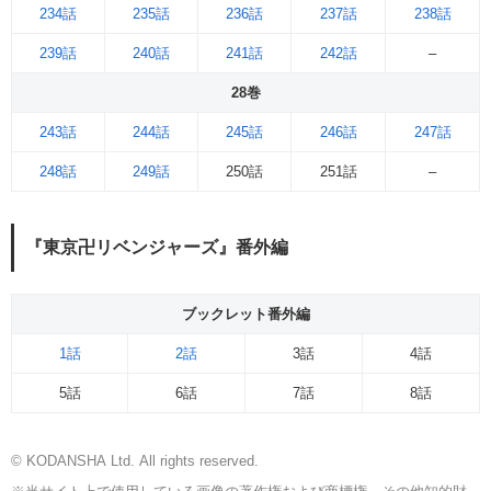
234話
235話
236話
237話
238話
239話
240話
241話
242話
–
28巻
243話
244話
245話
246話
247話
248話
249話
250話
251話
–
『東京卍リベンジャーズ』番外編
ブックレット番外編
1話
2話
3話
4話
5話
6話
7話
8話
© KODANSHA Ltd. All rights reserved.