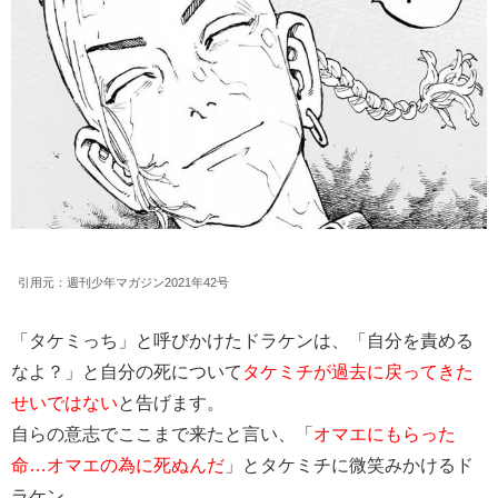
引用元：週刊少年マガジン2021年42号
「タケミっち」と呼びかけたドラケンは、「自分を責める
なよ？」と自分の死について
タケミチが過去に戻ってきた
せいではない
と告げます。
自らの意志でここまで来たと言い、「
オマエにもらった
命…オマエの為に死ぬんだ
」とタケミチに微笑みかけるド
ラケン。