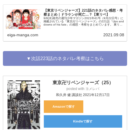
【東京リベンジャーズ】221話のネタバレ感想・考
察まとめ｜ドラケンが死亡…？【東リベ】
9/8(水)発売の週刊少年マガジン2021年41号（9月22日号）に
掲載されている『東京卍リベンジャーズ』の221話「Ups and
downs of his fate」の感想・考察をまとめています。 東リベ
221話の内容のネタバレ・あらすじなども掲載しているの
で、是非ご覧ください。
eiga-manga.com
2021.09.08
▼次話223話のネタバレ考察はこちら
東京卍リベンジャーズ（25）
posted with
ヨメレバ
和久井 健 講談社 2021年12月17日
Amazon
Kindle