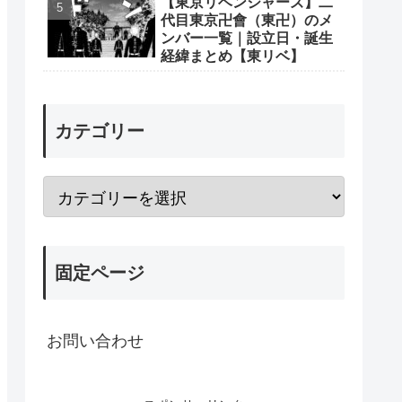
【東京リベンジャーズ】二
代目東京卍會（東卍）のメ
ンバー一覧｜設立日・誕生
経緯まとめ【東リベ】
カテゴリー
固定ページ
お問い合わせ