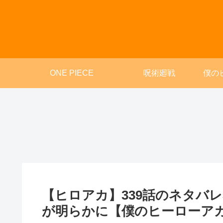
ONE PIECE
呪術廻戦
僕の
【ヒロアカ】339話のネタバ
が明らかに【僕のヒーローア