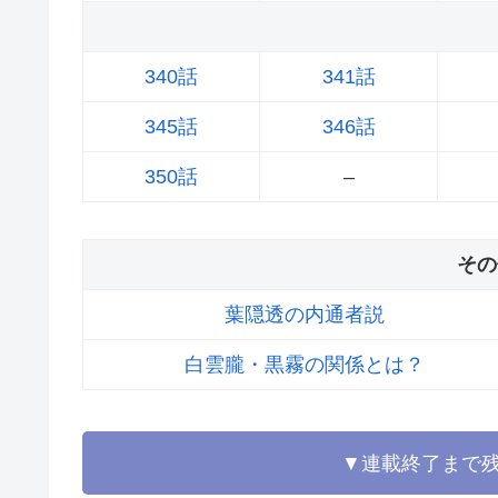
340話
341話
345話
346話
350話
–
その
葉隠透の内通者説
白雲朧・黒霧の関係とは？
▼連載終了まで残