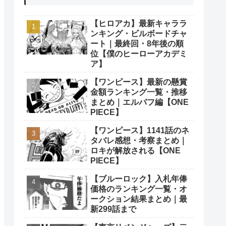
【ヒロアカ】最新キャララ
ンキング・ビルボードチャ
ート｜最終回・8年後の順
位【僕のヒーローアカデミ
ア】
【ワンピース】最新の懸賞
金額ランキング一覧・推移
まとめ｜エルバフ編【ONE
PIECE】
【ワンピース】1141話のネ
タバレ感想・考察まとめ｜
ロキが解放される【ONE
PIECE】
【ブルーロック】入札年俸
価格のランキング一覧・オ
ークション結果まとめ｜最
新299話まで