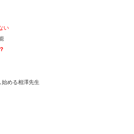
ない
能
？
し始める相澤先生