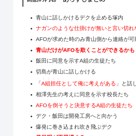
青山に話しかけるデクを止める塚内
ナガンのような仕掛けが無いと言い切れ
AFOが求めた時のみ青山側から連絡が可
青山だけがAFOを欺くことができるかも
飯田に同意を示すA組の生徒たち
切島が青山に話しかける
・・・・
「
A組担任
として俺に考えがある
」と話
相澤先生の考えに同意を示す校長たち
AFOを倒そうと決意するA組の生徒たち
デク・飯田は開発工房へと向かう
爆発に巻き込まれ吹き飛ぶデク