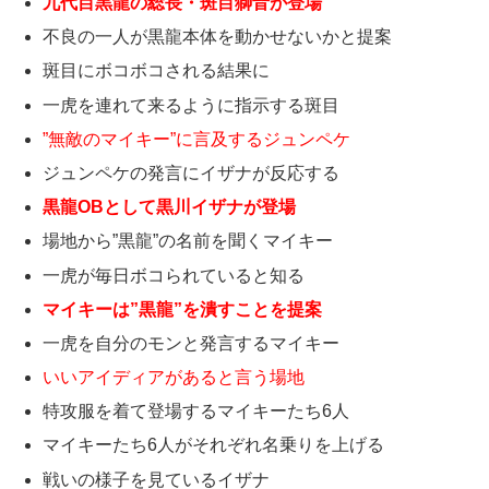
九代目黒龍の総長・斑目獅音が登場
不良の一人が黒龍本体を動かせないかと提案
斑目にボコボコされる結果に
一虎を連れて来るように指示する斑目
”無敵のマイキー”に言及するジュンペケ
ジュンペケの発言にイザナが反応する
黒龍OBとして黒川イザナが登場
場地から”黒龍”の名前を聞くマイキー
一虎が毎日ボコられていると知る
マイキーは”黒龍”を潰すことを提案
一虎を自分のモンと発言するマイキー
いいアイディアがあると言う場地
特攻服を着て登場するマイキーたち6人
マイキーたち6人がそれぞれ名乗りを上げる
戦いの様子を見ているイザナ