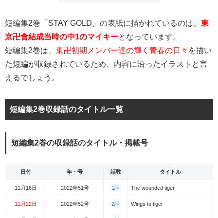
短編集2巻「STAY GOLD」の表紙に描かれているのは、
東
京卍會結成当時の中1のマイキー
となっています。
短編集2巻は、
東卍初期メンバー達の輝く青春の日々
を描い
た短編が収録されているため、内容に沿ったイラストと言
えるでしょう。
短編集2巻収録話のタイトル一覧
短編集2巻の収録話のタイトル・掲載号
日付
年・号
話数
タイトル
11月16日
2022年51号
1話
The wounded tiger
11月22日
2022年52号
2話
Wings to tiger