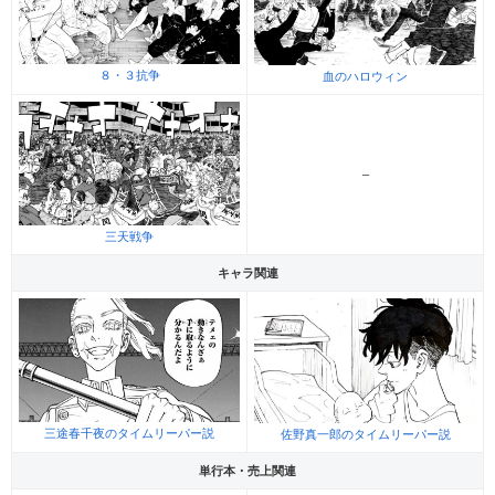
８・３抗争
血のハロウィン
–
三天戦争
キャラ関連
三途春千夜のタイムリーパー説
佐野真一郎のタイムリーパー説
単行本・売上関連