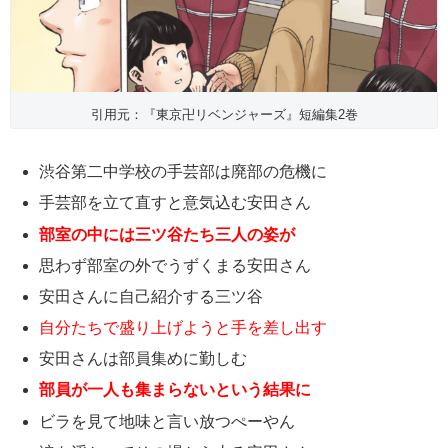
引用元：『東京卍リベンジャーズ』短編集2巻
渋谷第二中学校の手芸部は廃部の危機に
手芸部を立て直すと意気込む安田さん
部室の中には三ツ谷たち三人の姿が
思わず部室の外でうずくまる安田さん
安田さんに自己紹介する三ツ谷
自分たちで盛り上げようと手を差し出す
安田さんは部員集めに勤しむ
部員が一人も集まらないという結果に
ビラを見て地味と言い放つぺーやん