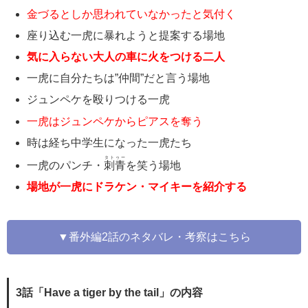
金づるとしか思われていなかったと気付く
座り込む一虎に暴れようと提案する場地
気に入らない大人の車に火をつける二人
一虎に自分たちは”仲間”だと言う場地
ジュンペケを殴りつける一虎
一虎はジュンペケからピアスを奪う
時は経ち中学生になった一虎たち
タトゥー
一虎のパンチ・
刺青
を笑う場地
場地が一虎にドラケン・マイキーを紹介する
▼番外編2話のネタバレ・考察はこちら
3話「Have a tiger by the tail」の内容