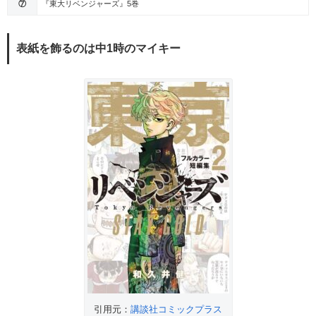
⑦
『東大リベンジャーズ』5巻
表紙を飾るのは中1時のマイキー
引用元：
講談社コミックプラス