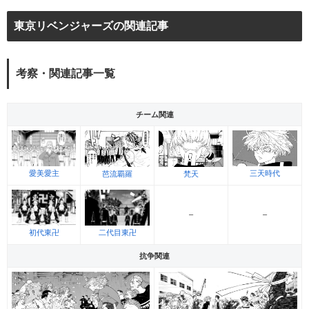
東京リベンジャーズの関連記事
考察・関連記事一覧
チーム関連
愛美愛主
三天時代
芭流覇羅
梵天
–
–
初代東卍
二代目東卍
抗争関連