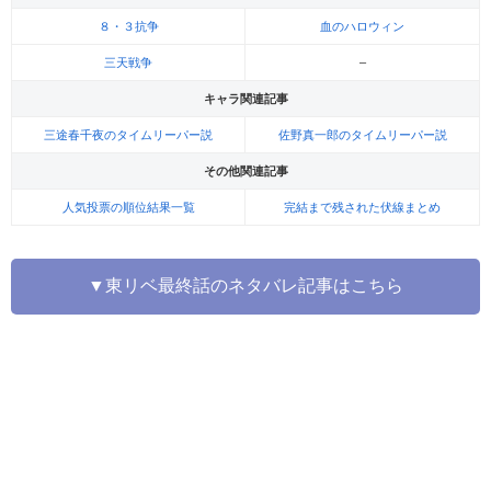
８・３抗争
血のハロウィン
三天戦争
–
キャラ関連記事
三途春千夜のタイムリーパー説
佐野真一郎のタイムリーパー説
その他関連記事
人気投票の順位結果一覧
完結まで残された伏線まとめ
▼東リベ最終話のネタバレ記事はこちら