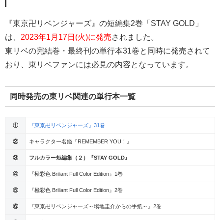
『東京卍リベンジャーズ』の短編集2巻「STAY GOLD」
は、
2023年1月17日(火)に発売
されました。
東リベの完結巻・最終刊の単行本31巻と同時に発売されて
おり、東リベファンには必見の内容となっています。
同時発売の東リベ関連の単行本一覧
①
『東京卍リベンジャーズ』31巻
②
キャラクター名鑑『REMEMBER YOU！』
③
フルカラー短編集（２）『STAY GOLD』
④
『極彩色 Briliant Full Color Edition』1巻
⑤
『極彩色 Briliant Full Color Edition』2巻
⑥
『東京卍リベンジャーズ～場地圭介からの手紙～』2巻