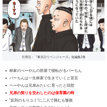
引用元：『東京卍リベンジャーズ』短編集2巻
林家のぺーやんの部屋で寝転がるパーちん
パーちんは一生林家で生きていくと宣言
ペーやんは兄弟みたいに育ったと回想
兄弟の契りを交わしたのは保育園の時
”反則のもりユミ”に二人で挑むも惨敗