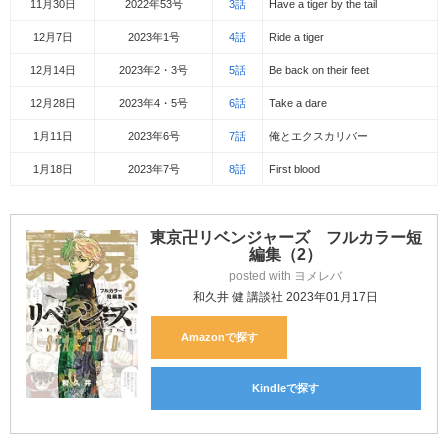
11月30日
2022年53号
3話
Have a tiger by the tail
12月7日
2023年1号
4話
Ride a tiger
12月14日
2023年2・3号
5話
Be back on their feet
12月28日
2023年4・5号
6話
Take a dare
1月11日
2023年6号
7話
俺とエクスカリバー
1月18日
2023年7号
8話
First blood
東京卍リベンジャーズ フルカラー短
編集（2）
posted with
ヨメレバ
和久井 健 講談社 2023年01月17日
Amazon
Kindle