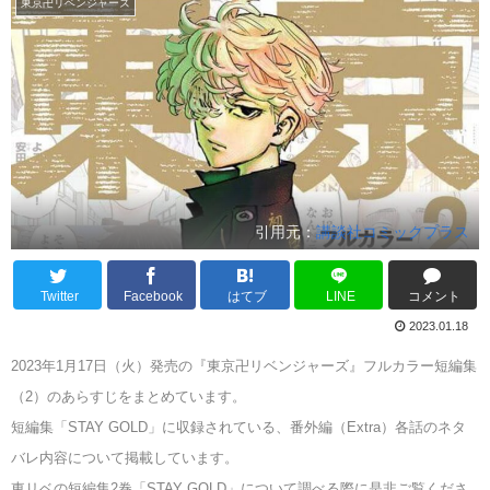
東京卍リベンジャーズ
引用元：
講談社コミックプラス
Twitter
Facebook
はてブ
LINE
コメント
2023.01.18
2023年1月17日（火）発売の『東京卍リベンジャーズ』フルカラー短編集
（2）のあらすじをまとめています。
短編集「STAY GOLD」に収録されている、番外編（Extra）各話のネタ
バレ内容について掲載しています。
東リベの短編集2巻「STAY GOLD」について調べる際に是非ご覧くださ