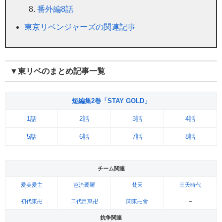
番外編8話
東京リベンジャーズの関連記事
▼東リベのまとめ記事一覧
短編集2巻「STAY GOLD」
1話
2話
3話
4話
5話
6話
7話
8話
チーム関連
愛美愛主
芭流覇羅
梵天
三天時代
初代東卍
二代目東卍
関東卍會
–
抗争関連