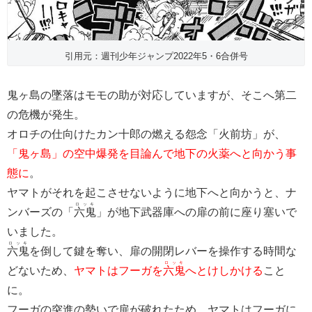
引用元：週刊少年ジャンプ2022年5・6合併号
鬼ヶ島の墜落はモモの助が対応していますが、そこへ第二
の危機が発生。
オロチの仕向けたカン十郎の燃える怨念「火前坊」が、
「鬼ヶ島」の空中爆発を目論んで地下の火薬へと向かう事
態に
。
ヤマトがそれを起こさせないように地下へと向かうと、ナ
ロッキ
ンバーズの「
六鬼
」が地下武器庫への扉の前に座り塞いで
いました。
ロッキ
六鬼
を倒して鍵を奪い、扉の開閉レバーを操作する時間な
ロッキ
どないため、
ヤマトはフーガを
六鬼
へとけしかける
こと
に。
フーガの突進の勢いで扉が破れたため、ヤマトはフーガに