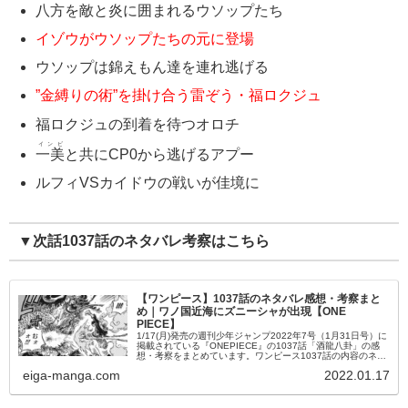
八方を敵と炎に囲まれるウソップたち
イゾウがウソップたちの元に登場
ウソップは錦えもん達を連れ逃げる
”金縛りの術”を掛け合う雷ぞう・福ロクジュ
福ロクジュの到着を待つオロチ
インビ
一美
と共にCP0から逃げるアプー
ルフィVSカイドウの戦いが佳境に
▼次話1037話のネタバレ考察はこちら
【ワンピース】1037話のネタバレ感想・考察まと
め｜ワノ国近海にズニーシャが出現【ONE
PIECE】
1/17(月)発売の週刊少年ジャンプ2022年7号（1月31日号）に
掲載されている『ONEPIECE』の1037話「酒龍八卦」の感
想・考察をまとめています。ワンピース1037話の内容のネタ
バレやあらすじなども掲載しているので、是非ご覧くださ...
eiga-manga.com
2022.01.17