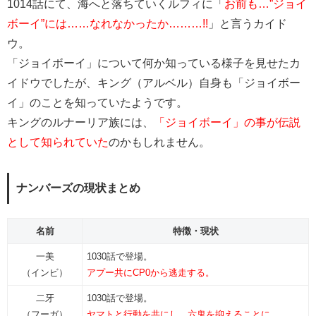
1014話にて、海へと落ちていくルフィに「
お前も
…”ジョイ
ボーイ”には……なれなかったか………!!
」と言うカイド
ウ。
「ジョイボーイ」について何か知っている様子を見せたカ
イドウでしたが、キング（アルベル）自身も「ジョイボー
イ」のことを知っていたようです。
キングのルナーリア族には、
「ジョイボーイ」の事が伝説
として知られていた
のかもしれません。
ナンバーズの現状まとめ
名前
特徴・現状
一美
1030話で登場。
（インビ）
アプー共にCP0から逃走する。
二牙
1030話で登場。
（フーガ）
ヤマトと行動を共にし、六鬼を抑えることに。