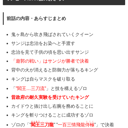
前話の内容・あらすじまとめ
鬼ヶ島から吹き飛ばされていくクイーン
サンジは忠治をお染へと手渡す
忠治を見て子供の頃を思い出すサンジ
「遊郭の戦い」はサンジが勝者で決着
背中の火が消えると防御力が落ちるキング
キングは自らマスクを破り取る
・・
「
”
閻王
…三刀流”
」と技を構えるゾロ
昔政府の耐久実験を受けていたキング
カイドウと抜け出し右腕を務めることに
キングを斬りつけることに成功するゾロ
えんおう
・・・
じごく
ゾロの「”
閻王
三刀龍
” ”
一百三情飛龍
侍極
”」で決着