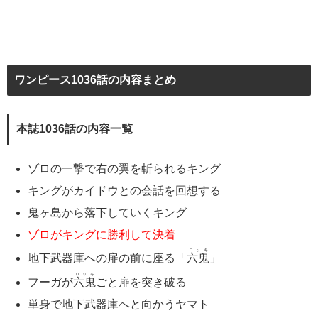
ワンピース1036話の内容まとめ
本誌1036話の内容一覧
ゾロの一撃で右の翼を斬られるキング
キングがカイドウとの会話を回想する
鬼ヶ島から落下していくキング
ゾロがキングに勝利して決着
ロッキ
地下武器庫への扉の前に座る「
六鬼
」
ロッキ
フーガが
六鬼
ごと扉を突き破る
単身で地下武器庫へと向かうヤマト