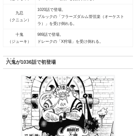
1020話で登場。
九忍
ブルックの「フラーズダルム管弦楽（オーケスト
（クニュン）
ラ）」を受け倒れる。
十鬼
989話で登場。
（ジューキ）
ドレークの「X狩場」を受け倒れる。
ロッキ
六鬼
が1036話で初登場