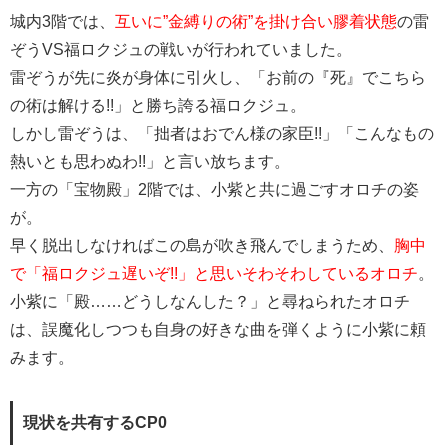
城内3階では、
互いに”金縛りの術”を掛け合い膠着状態
の雷
ぞうVS福ロクジュの戦いが行われていました。
雷ぞうが先に炎が身体に引火し、「お前の『死』でこちら
の術は解ける!!」と勝ち誇る福ロクジュ。
しかし雷ぞうは、「拙者はおでん様の家臣!!」「こんなもの
熱いとも思わぬわ!!」と言い放ちます。
一方の「宝物殿」2階では、小紫と共に過ごすオロチの姿
が。
早く脱出しなければこの島が吹き飛んでしまうため、
胸中
で「福ロクジュ遅いぞ!!」と思いそわそわしているオロチ
。
小紫に「殿……どうしなんした？」と尋ねられたオロチ
は、誤魔化しつつも自身の好きな曲を弾くように小紫に頼
みます。
現状を共有するCP0