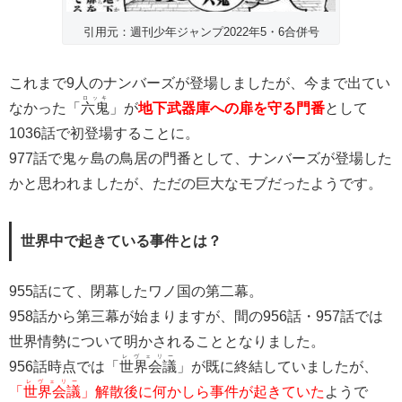
引用元：週刊少年ジャンプ2022年5・6合併号
これまで9人のナンバーズが登場しましたが、今まで出てい
ロッキ
なかった「
六鬼
」が
地下武器庫への扉を守る門番
として
1036話で初登場することに。
977話で鬼ヶ島の鳥居の門番として、ナンバーズが登場した
かと思われましたが、ただの巨大なモブだったようです。
世界中で起きている事件とは？
955話にて、閉幕したワノ国の第二幕。
958話から第三幕が始まりますが、間の956話・957話では
世界情勢について明かされることとなりました。
レヴェリー
956話時点では「
世界会議
」が既に終結していましたが、
レヴェリー
「
世界会議
」解散後に何かしら事件が起きていた
ようで