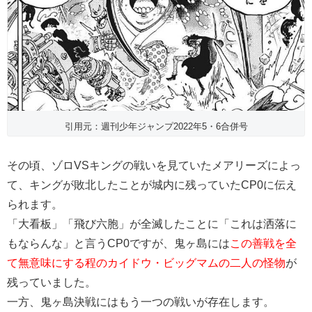
引用元：週刊少年ジャンプ2022年5・6合併号
その頃、ゾロVSキングの戦いを見ていたメアリーズによっ
て、キングが敗北したことが城内に残っていたCP0に伝え
られます。
「大看板」「飛び六胞」が全滅したことに「これは洒落に
もならんな」と言うCP0ですが、鬼ヶ島には
この善戦を全
て無意味にする程のカイドウ・ビッグマムの二人の怪物
が
残っていました。
一方、鬼ヶ島決戦にはもう一つの戦いが存在します。