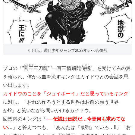
引用元：週刊少年ジャンプ2022年5・6合併号
えんおう
・・・
じごく
ゾロの「”
閻王
三刀龍
” ”一百三情飛龍
侍極
”」を受けて右の翼
を斬られ、体から血を流すキングはカイドウとの会話を思
い出します。
カイドウのことを「ジョイボーイ」だと思っているキング
に対し、「おれの作ろうとする世界はお前の願う世界
か!?」と笑いながら問いかけるカイドウ。
回想内のキングは「
──伝説は伝説だ…今更何も求めてな
い
…」と答えつつも、「あんたは『最強』でいろ…!!」「お