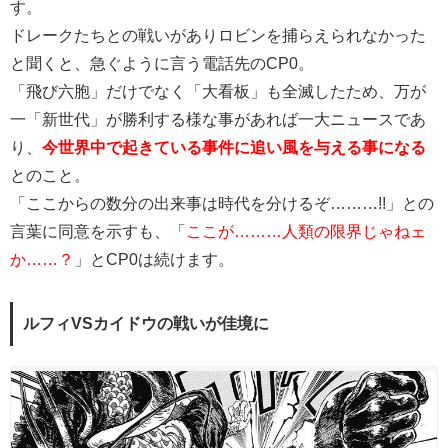
す。
ドレークたちとの戦いがありロビンを捕らえられなかった
と聞くと、急ぐように言う電話先のCP0。
「飛び六胞」だけでなく「大看板」も全滅したため、万が
一「新世代」が勝利する様な事があれば一大ニュースであ
り、
今世界中で起きている事件に追い風を与える事になる
とのこと。
「ここからの数分の出来事は時代を分けるぞ………!!」との
言葉に同意を示すも、「
ここが………人類の限界じゃねェ
か……？
」とCP0は続けます。
ルフィVSカイドウの戦いが佳境に