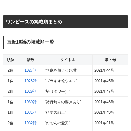
ワンピースの掲載順まとめ
直近10話の掲載順一覧
順位
話数
タイトル
年・号
2位
1027話
”想像を超える危機”
2021年44号
1位
1028話
”ブラキオ蛇ウルス”
2021年45号
2位
1029話
”塔（タワー）”
2021年47号
1位
1030話
”諸行無常の響きあり”
2021年48号
1位
1031話
”科学の戦士”
2021年49号
2位
1032話
”おでんの愛刀”
2021年51号