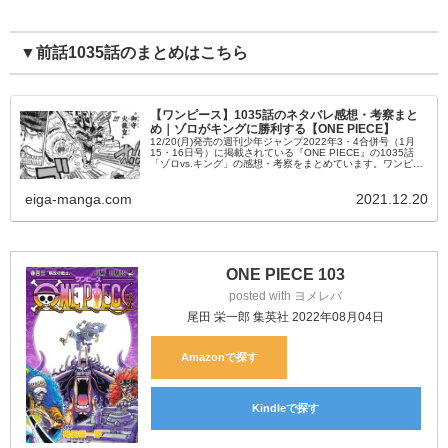
▼前話1035話のまとめはこちら
【ワンピース】1035話のネタバレ感想・考察まと
め｜ゾロがキングに勝利する【ONE PIECE】
12/20(月)発売の週刊少年ジャンプ2022年3・4合併号（1月
15・16日号）に掲載されている『ONE PIECE』の1035話
「ゾロvs.キング」の感想・考察をまとめています。ワンピー
ス1035話の内容のネタバレやあらすじなども掲載しているの
で、是非ご覧ください。
eiga-manga.com
2021.12.20
ONE PIECE 103
posted with
ヨメレバ
尾田 栄一郎 集英社 2022年08月04日
Amazon
Kindle