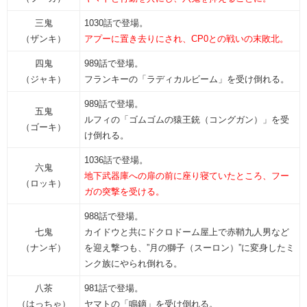
三鬼
1030話で登場。
（ザンキ）
アプーに置き去りにされ、CP0との戦いの末敗北。
四鬼
989話で登場。
（ジャキ）
フランキーの「ラディカルビーム」を受け倒れる。
989話で登場。
五鬼
ルフィの「ゴムゴムの猿王銃（コングガン）」を受
（ゴーキ）
け倒れる。
1036話で登場。
六鬼
地下武器庫への扉の前に座り寝ていたところ、フー
（ロッキ）
ガの突撃を受ける。
988話で登場。
七鬼
カイドウと共にドクロドーム屋上で赤鞘九人男など
（ナンギ）
を迎え撃つも、”月の獅子（スーロン）”に変身したミ
ンク族にやられ倒れる。
八茶
981話で登場。
（はっちゃ）
ヤマトの「鳴鏑」を受け倒れる。