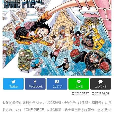
ONE PIECE
Twitter
Facebook
はてブ
LINE
コメント
2023.07.17
2022.01.04
1/4(火)発売の週刊少年ジャンプ2022年5・6合併号（1月22・23日号）に掲
載されている『ONE PIECE』の1036話「武士道と云うは死ぬことと見つ