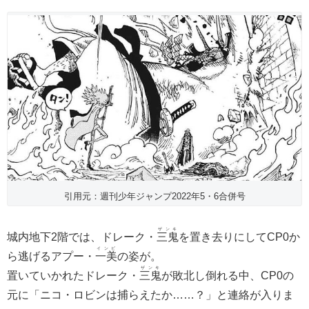
引用元：週刊少年ジャンプ2022年5・6合併号
ザンキ
城内地下2階では、ドレーク・
三鬼
を置き去りにしてCP0か
インビ
ら逃げるアプー・
一美
の姿が。
ザンキ
置いていかれたドレーク・
三鬼
が敗北し倒れる中、CP0の
元に「ニコ・ロビンは捕らえたか……？」と連絡が入りま