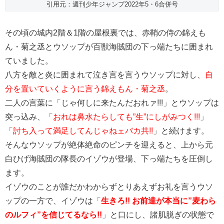
引用元：週刊少年ジャンプ2022年5・6合併号
その頃の城内2階＆1階の屋根裏では、赤鞘の侍の錦えも
ん・菊之丞とウソップが百獣海賊団の下っ端たちに囲まれ
ていました。
八方を敵と炎に囲まれて泣き言を言うウソップに対し、
自
分を置いていくように言う錦えもん・菊之丞
。
二人の言葉に「じゃ何しに来たんだおれァ!!!」とウソップは
突っ込み、「
おれは鼻水たらしても”生”にしがみつく!!!
」
「
討ち入って満足してんじゃねェバカ共!!
」と続けます。
そんなウソップが絶体絶命のピンチを迎えると、上から元
白ひげ海賊団の隊長のイゾウが登場、下っ端たちを圧倒し
ます。
イゾウのことが誰だかわからずとりあえずお礼を言うウソ
ップの一方で、イゾウは「
生きろ!! お前達が本当に”麦わら
のルフィ”を信じてるなら!!
」と口にし、諸肌脱ぎの状態で