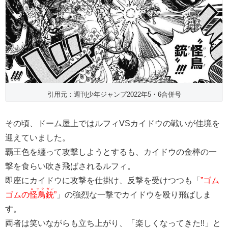
引用元：週刊少年ジャンプ2022年5・6合併号
その頃、ドーム屋上ではルフィVSカイドウの戦いが佳境を
迎えていました。
覇王色を纏って攻撃しようとするも、カイドウの金棒の一
撃を食らい吹き飛ばされるルフィ。
即座にカイドウに攻撃を仕掛け、反撃を受けつつも「
”ゴム
ロック
ガン
ゴムの
怪鳥
銃
”
」の強烈な一撃でカイドウを殴り飛ばしま
す。
両者は笑いながらも立ち上がり、「楽しくなってきた!!」と