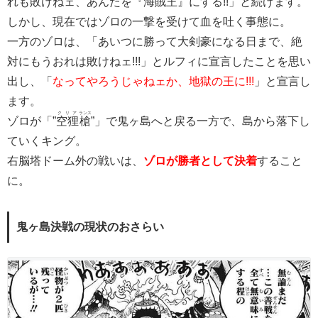
れも敗けねェ、あんたを『海賊王』にする!!」と続けます。
しかし、現在ではゾロの一撃を受けて血を吐く事態に。
一方のゾロは、「あいつに勝って大剣豪になる日まで、絶
対にもうおれは敗けねェ!!!」とルフィに宣言したことを思い
出し、「
なってやろうじゃねェか、地獄の王に!!!
」と宣言し
ます。
クリア
ランス
ゾロが「”
空狸
槍
”」で鬼ヶ島へと戻る一方で、島から落下し
ていくキング。
右脳塔ドーム外の戦いは、
ゾロが勝者として決着
すること
に。
鬼ヶ島決戦の現状のおさらい