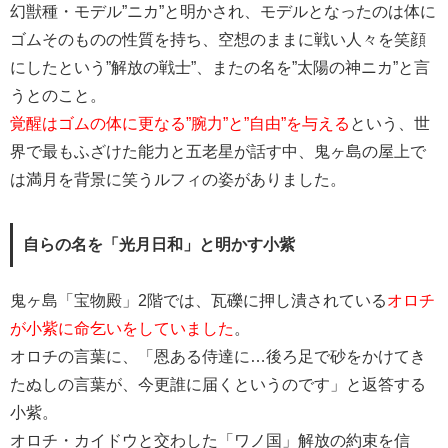
幻獣種・モデル”ニカ”
と明かされ、モデルとなったのは体に
ゴムそのものの性質を持ち、空想のままに戦い人々を笑顔
にしたという”解放の戦士”、またの名を”太陽の神ニカ”と言
うとのこと。
覚醒はゴムの体に更なる”腕力”と”自由”を与える
という、世
界で最もふざけた能力と五老星が話す中、鬼ヶ島の屋上で
は満月を背景に笑うルフィの姿がありました。
自らの名を「光月日和」と明かす小紫
鬼ヶ島「宝物殿」2階では、瓦礫に押し潰されている
オロチ
が小紫に命乞いをしていました
。
オロチの言葉に、「恩ある侍達に…後ろ足で砂をかけてき
たぬしの言葉が、今更誰に届くというのです」と返答する
小紫。
オロチ・カイドウと交わした「ワノ国」解放の約束を信