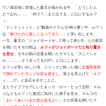
ズニーシャ
ワノ国近海に登場した
象主
が描かれる中、「どうしたん
だ？おれ……」「何で？…まだ立てる」と口にするルフ
ィ。
「ドンドットット」と”解放のドラム”が鳴り響く中、ルフィ
は「
敗けたのに楽しくなってきた…
」と笑い出します。
ズニーシャ
一方、
象主
の「ジョイボーイが…!! 帰って来た!!!」との発言
を聞いたモモの助は、
ルフィがジョイボーイだと知り驚き
を見せ
、モモの助の言葉を聞いたヤマトも「ズニーシャ
が…………そう言ってるの!!?」と口にします。
ルフィが笑い出した頃、ジャックと戦った後に
左脳塔遊郭
で倒れていたサンジが目を覚まし
、屋上を見上げて「ルフ
ィ……!?」と反応を示すことに。
またライブフロアにいたキッド・ロー・ヒョウ五郎・マル
コなどもルフィに復活に気付いた様子を見せ、マルコの
「
おい！あいつまだ息があるよい
」との言葉を聞いたナ