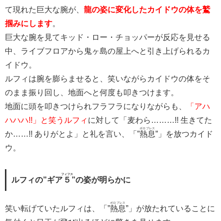
て現れた巨大な腕が、
龍の姿に変化したカイドウの体を鷲
掴みにします
。
巨大な腕を見てキッド・ロー・チョッパーが反応を見せる
中、ライブフロアから鬼ヶ島の屋上へと引き上げられるカ
イドウ。
ルフィは腕を膨らませると、笑いながらカイドウの体をそ
のまま振り回し、地面へと何度も叩きつけます。
地面に頭を叩きつけられフラフラになりながらも、
「アハ
ハハハ!!」と笑うルフィ
に対して「麦わら………!! 生きてた
ボロブレス
か……!! ありがとよ」と礼を言い、「”
熱息
”」を放つカイド
ウ。
フィフス
ルフィの”ギア
５
”の姿が明らかに
ボロブレス
笑い転げていたルフィは、「”
熱息
”」が放たれていることに