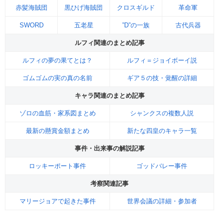
赤髪海賊団
黒ひげ海賊団
クロスギルド
革命軍
SWORD
五老星
”D”の一族
古代兵器
ルフィ関連のまとめ記事
ルフィの夢の果てとは？
ルフィ＝ジョイボーイ説
ゴムゴムの実の真の名前
ギア５の技・覚醒の詳細
キャラ関連のまとめ記事
ゾロの血筋・家系図まとめ
シャンクスの複数人説
最新の懸賞金額まとめ
新たな四皇のキャラ一覧
事件・出来事の解説記事
ロッキーポート事件
ゴッドバレー事件
考察関連記事
マリージョアで起きた事件
世界会議の詳細・参加者