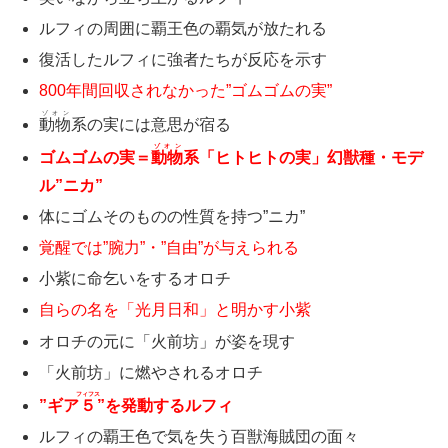
ルフィの周囲に覇王色の覇気が放たれる
復活したルフィに強者たちが反応を示す
800年間回収されなかった”ゴムゴムの実”
ゾオン
動物
系の実には意思が宿る
ゾオン
ゴムゴムの実＝
動物
系「ヒトヒトの実」幻獣種・モデ
ル”ニカ”
体にゴムそのものの性質を持つ”ニカ”
覚醒では”腕力”・”自由”が与えられる
小紫に命乞いをするオロチ
自らの名を「光月日和」と明かす小紫
オロチの元に「火前坊」が姿を現す
「火前坊」に燃やされるオロチ
フィフス
”ギア
５
”を発動するルフィ
ルフィの覇王色で気を失う百獣海賊団の面々