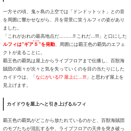
一方その頃、鬼ヶ島の上空では「ドンドットット」との音
を周囲に響かせながら、月を背景に笑うルフィの姿があり
ました。
「これがおれの最高地点だ………!! これだ…!!!」と口にした
フィフス
ルフィは”ギア
５
”を発動
、周囲には覇王色の覇気のエフェ
クトが走ることに。
覇王色の覇気は屋上からライブフロアまで伝播し、百獣海
賊団の面々が次々と気を失っていくのを目の当たりにした
カイドウは、「
なにがいる!? 屋上に…!!!
」と思わず屋上を
見上げます。
カイドウを屋上へと引き上げるルフィ
覇王色の覇気がどこから放たれているのかと、百獣海賊団
のモブたちが混乱する中、ライブフロアの天井を突き破っ