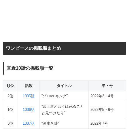
ワンピースの掲載順まとめ
直近10話の掲載順一覧
順位
話数
タイトル
年・号
2位
1035話
”ゾロvs.キング”
2022年3・4号
”武士道と云うは死ぬこと
1位
1036話
2022年5・6号
と見つけたり”
3位
1037話
”酒龍八卦”
2022年7号