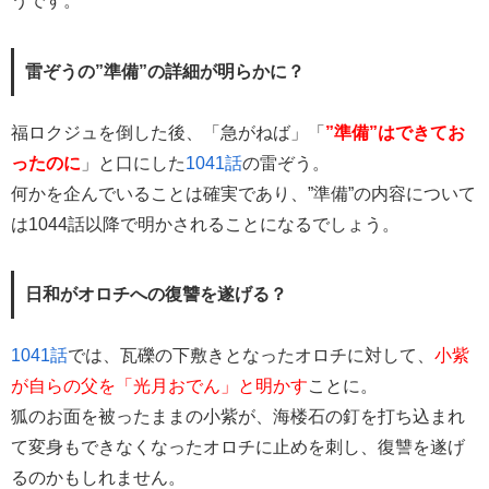
うです。
雷ぞうの”準備”の詳細が明らかに？
福ロクジュを倒した後、「急がねば」「
”準備”はできてお
ったのに
」と口にした
1041話
の雷ぞう。
何かを企んでいることは確実であり、”準備”の内容について
は1044話以降で明かされることになるでしょう。
日和がオロチへの復讐を遂げる？
1041話
では、瓦礫の下敷きとなったオロチに対して、
小紫
が自らの父を「光月おでん」と明かす
ことに。
狐のお面を被ったままの小紫が、海楼石の釘を打ち込まれ
て変身もできなくなったオロチに止めを刺し、復讐を遂げ
るのかもしれません。