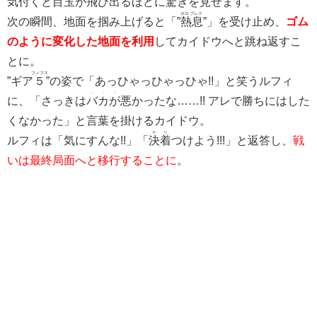
気付くと目玉が飛び出るほどに驚きを見せます。
ボロブレス
次の瞬間、地面を掴み上げると「”
熱息
”」を受け止め、
ゴム
のように変化した地面を利用
してカイドウへと跳ね返すこ
とに。
フィフス
”ギア
５
”の姿で「あっひゃっひゃっひゃ!!」と笑うルフィ
・・・
に、「さっきは
バカが
悪かったな……!! アレで勝ちにはした
くなかった」と言葉を掛けるカイドウ。
ケリ
ルフィは「気にすんな!!」「
決着
つけよう!!!」と返答し、
戦
いは最終局面へと移行することに
。