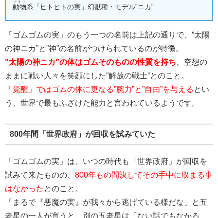
ゾオン
動物
系「ヒトヒトの実」幻獣種・モデル”ニカ”
「ゴムゴムの実」のもう一つの名前は上記の通りで、”太陽
の神ニカ”と”神”の名前がつけられているのが特徴。
”太陽の神ニカ”の体はゴムそのものの性質を持ち
、空想の
ままに戦い人々を笑顔にした”解放の戦士”とのこと。
「覚醒」ではゴムの体に更なる”腕力”と”自由”を与える
とい
う、世界で最もふざけた能力と言われているようです。
800年間「世界政府」が回収を試みていた
「ゴムゴムの実」は、いつの時代も「世界政府」が回収を
試みて来たものの、
800年もの間決してその手中に収まる事
はなかった
とのこと。
「まるで『悪魔の実』が我々から逃げている様だな」と五
老星の一人が言うと、別の五老星は「ない話でもなかろ