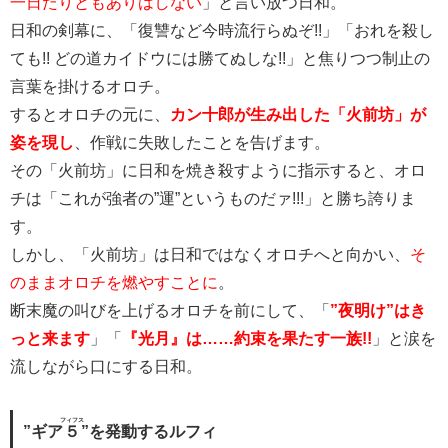
一日たりともありはしない
」と言い放つ日和。
日和の剣幕に、「復讐など今時流行らぬぞ!!」「おれを殺し
ても!! どの道カイドウには勝てぬしな!!」と焦りつつ制止の
言葉を掛けるオロチ。
するとオロチの元に、
カン十郎が生み出した「火前坊」が
姿を現し
、作戦に失敗したことを告げます。
その「火前坊」に日和を焼き殺すように指示すると、オロ
チは「これが強者の”運”というものだァ!!!」と勝ち誇りま
す。
しかし、「火前坊」は日和ではなくオロチへと向かい、
そ
のままオロチを燃やすことに
。
断末魔の叫びを上げるオロチを前にして、「
”夜明け”はき
っと来ます
」「
『光月』は……約束を果たす一族!!
」と涙を
流しながら口にする日和。
フィフス
”ギア
５
”を発動するルフィ