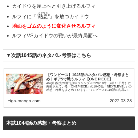
カイドウを屋上へと引き上げるルフィ
ボロブレス
ルフィに「”
熱息
”」を放つカイドウ
地面をゴムのように変化させるルフィ
ルフィVSカイドウの戦いが最終局面へ
▼次話1045話のネタバレ考察はこちら
【ワンピース】1045話のネタバレ感想・考察まと
め｜ギア5で戦うルフィ【ONE PIECE】
4/4(月)発売の週刊少年ジャンプ2022年18号（4月18日号）に
掲載されている『ONEPIECE』の1045話「NEXTLEVEL」の
感想・考察をまとめています。ワンピース1045話の内容のネ
タバレやあらすじ、チョイ見せの考察なども掲載...
eiga-manga.com
2022.03.28
本誌1044話の感想・考察まとめ