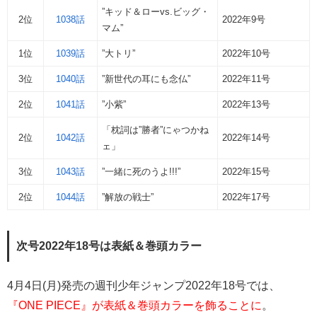
”キッド＆ローvs.ビッグ・
2位
1038話
2022年9号
マム”
1位
1039話
”大トリ”
2022年10号
3位
1040話
”新世代の耳にも念仏”
2022年11号
2位
1041話
”小紫”
2022年13号
「枕詞は”勝者”にゃつかね
2位
1042話
2022年14号
ェ」
3位
1043話
”一緒に死のうよ!!!”
2022年15号
2位
1044話
”解放の戦士”
2022年17号
次号2022年18号は表紙＆巻頭カラー
4月4日(月)発売の週刊少年ジャンプ2022年18号では、
『ONE PIECE』が表紙＆巻頭カラーを飾ることに
。