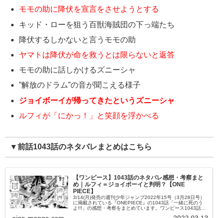
モモの助に降伏を宣言をさせようとする
キッド・ローを狙う百獣海賊団の下っ端たち
降伏するしかないと言うモモの助
ヤマトは降伏が命を救うとは限らないと返答
モモの助に話しかけるズニーシャ
”解放のドラム”の音が聞こえる様子
ジョイボーイが帰ってきたというズニーシャ
ルフィが「にかっ！」と笑顔を浮かべる
▼前話1043話のネタバレまとめはこちら
【ワンピース】1043話のネタバレ感想・考察まと
め｜ルフィ＝ジョイボーイと判明？【ONE
PIECE】
3/14(月)発売の週刊少年ジャンプ2022年15号（3月28日号）
に掲載されている『ONEPIECE』の1043話「一緒に死のう
よ!!!」の感想・考察をまとめています。ワンピース1043話の
内容のネタバレやあらすじ、チョイ見せの考察なども...