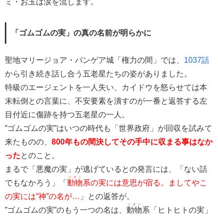
ミ・お玉は涙を流します。
「ゴムゴムの実」の真の名前が明らかに
聖地マリージョア・パンゲア城「権力の間」では、
1037話
から引き続き話し合う五老星たちの姿がありました。
特級のエージェントを一人失い、カイドウを怒らせては本
末転倒との言葉に、不安要素を潰すのが一番と返答する左
目付近に傷跡を持つ五老星の一人。
”ゴムゴムの実”はいつの時代も「世界政府」が回収を試みて
来たものの、
800年もの間決してその手中に収まる事はなか
った
とのこと。
まるで「悪魔の実」が逃げているとの発言には、「ない話
ゾオン
でもなかろう」「
動物
系の実には意思が宿る。ましてやこ
の実には”神”の名が…
」との返答が。
ゾオン
”ゴムゴムの実”のもう一つの名は、
動物
系「ヒトヒトの実」