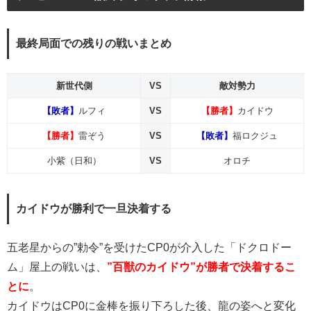
最終局面での残りの戦いまとめ
新世代側
VS
敵対勢力
【敗者】
ルフィ
VS
【勝者】
カイドウ
【勝者】
雷ぞう
VS
【敗者】
福ロクジュ
小紫（日和）
VS
オロチ
カイドウが勝利で一旦決着する
五老星からの”勅令”を受けたCP0が介入した「ドクロドー
ム」屋上の戦いは、
”百獣のカイドウ”が勝者で決着するこ
とに
。
カイドウはCP0に金棒を振り下ろした後、龍の姿へと変化