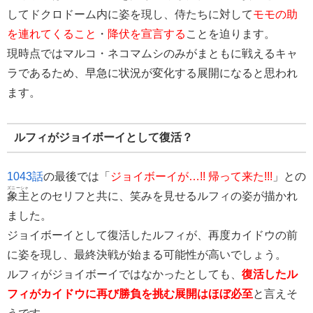
してドクロドーム内に姿を現し、侍たちに対して
モモの助
を連れてくること
・
降伏を宣言する
ことを迫ります。
現時点ではマルコ・ネコマムシのみがまともに戦えるキャ
ラであるため、早急に状況が変化する展開になると思われ
ます。
ルフィがジョイボーイとして復活？
1043話
の最後では「
ジョイボーイが…!! 帰って来た!!!
」との
ズニーシャ
象主
とのセリフと共に、笑みを見せるルフィの姿が描かれ
ました。
ジョイボーイとして復活したルフィが、再度カイドウの前
に姿を現し、最終決戦が始まる可能性が高いでしょう。
ルフィがジョイボーイではなかったとしても、
復活したル
フィがカイドウに再び勝負を挑む展開はほぼ必至
と言えそ