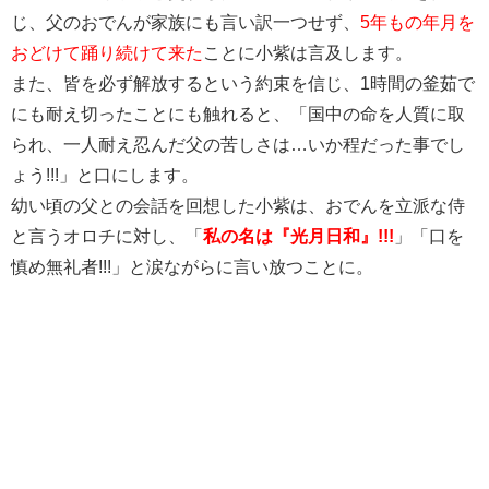
じ、父のおでんが家族にも言い訳一つせず、
5年もの年月を
おどけて踊り続けて来た
ことに小紫は言及します。
また、皆を必ず解放するという約束を信じ、1時間の釜茹で
にも耐え切ったことにも触れると、「国中の命を人質に取
られ、一人耐え忍んだ父の苦しさは…いか程だった事でし
ょう!!!」と口にします。
幼い頃の父との会話を回想した小紫は、おでんを立派な侍
と言うオロチに対し、「
私の名は『光月日和』!!!
」「口を
慎め無礼者!!!」と涙ながらに言い放つことに。