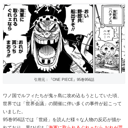
引用元：『ONE PIECE』95巻956話
ワノ国でルフィたちが鬼ヶ島に攻め込もうとしていた頃、
レヴェリー
世界では「
世界会議
」の開催に伴い多くの事件が起こって
いました。
95巻956話では「世経」を読んだ様々な人物の反応が描か
れており、黒ひげは「
海軍に取られるぐれェなら おれが貰