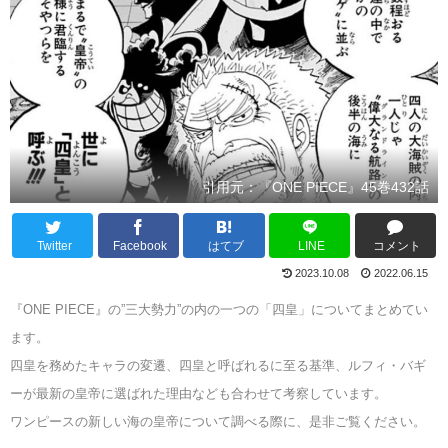
引用元：『ONE PIECE』45巻432話
Twitter
Facebook
はてブ
LINE
コメント
2023.10.08
2022.06.15
『ONE PIECE』の”三大勢力”の内の一つの「四皇」についてまとめてい
ます。
四皇を務めたキャラの変遷、四皇と呼ばれるに至る基準、ルフィ・バギ
ーが最新の皇帝に選ばれた理由なども合わせて考察しています。
ワンピースの新しい海の皇帝について調べる際に、是非ご覧ください。