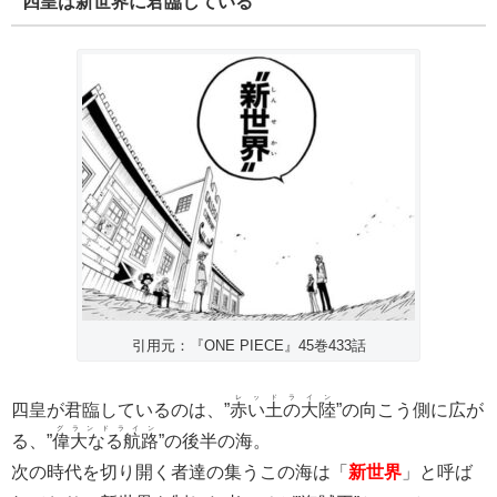
四皇は新世界に君臨している
引用元：『ONE PIECE』45巻433話
レッドライン
四皇が君臨しているのは、”
赤い土の大陸
”の向こう側に広が
グランドライン
る、”
偉大なる航路
”の後半の海。
次の時代を切り開く者達の集うこの海は「
新世界
」と呼ば