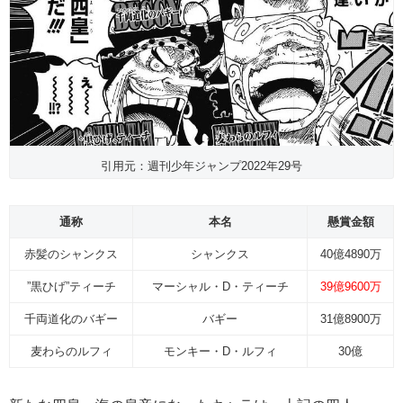
引用元：週刊少年ジャンプ2022年29号
通称
本名
懸賞金額
赤髪のシャンクス
シャンクス
40億4890万
”黒ひげ”ティーチ
マーシャル・D・ティーチ
39億9600万
千両道化のバギー
バギー
31億8900万
麦わらのルフィ
モンキー・D・ルフィ
30億