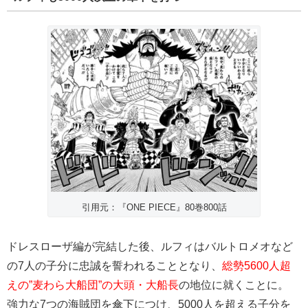
引用元：『ONE PIECE』80巻800話
ドレスローザ編が完結した後、ルフィはバルトロメオなど
の7人の子分に忠誠を誓われることとなり、
総勢5600人超
えの”麦わら大船団”の大頭・大船長
の地位に就くことに。
強力な7つの海賊団を傘下につけ、5000人を超える子分を