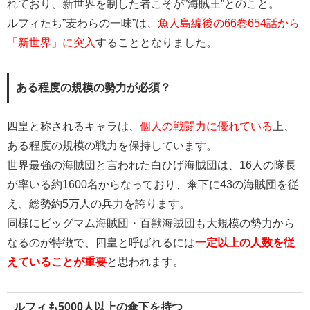
れており、新世界を制した者こそが”海賊王”とのこと。
ルフィたち”麦わらの一味”は、
魚人島編後の66巻654話から
「新世界」に突入
することとなりました。
ある程度の規模の勢力が必須？
四皇と称されるキャラは、
個人の戦闘力に優れている
上、
ある程度の規模の戦力を保持しています。
世界最強の海賊団と言われた白ひげ海賊団は、16人の隊長
が率いる約1600名からなっており、傘下に43の海賊団を従
え、総勢約5万人の兵力を誇ります。
同様にビッグマム海賊団・百獣海賊団も大規模の勢力から
なるのが特徴で、四皇と呼ばれるには
一定以上の人数を従
えていることが重要
と思われます。
ルフィも5000人以上の傘下を持つ