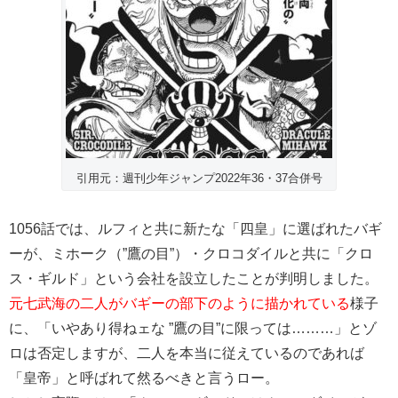
引用元：週刊少年ジャンプ2022年36・37合併号
1056話では、ルフィと共に新たな「四皇」に選ばれたバギ
ーが、ミホーク（”鷹の目”）・クロコダイルと共に「クロ
ス・ギルド」という会社を設立したことが判明しました。
元七武海の二人がバギーの部下のように描かれている
様子
に、「いやあり得ねェな ”鷹の目”に限っては………」とゾ
ロは否定しますが、二人を本当に従えているのであれば
「皇帝」と呼ばれて然るべきと言うロー。