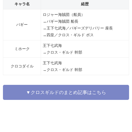
キャラ名
経歴
ロジャー海賊団（船員）
→バギー海賊団 船長
バギー
→王下七武海／バギーズデリバリー 座長
→四皇／クロス・ギルド ボス
王下七武海
ミホーク
→クロス・ギルド 幹部
王下七武海
クロコダイル
→クロス・ギルド 幹部
▼クロスギルドのまとめ記事はこちら