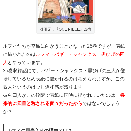
引用元：『ONE PIECE』25巻
ルフィたちが空島に向かうこととなった25巻ですが、表紙
に描かれたのは
ルフィ・バギー・シャンクス・黒ひげの四
人
となっています。
25巻収録話にて、バギー・シャンクス・黒ひげの三人が登
場しているため表紙に描かれるのは考えられますが、この
四人というのは少し違和感が残ります。
彼ら四人がこの段階で表紙に同時に描かれていたのは、
将
来的に四皇と称される面々だったから
ではないでしょう
か？
ルフィの四皇入りの理由とは？