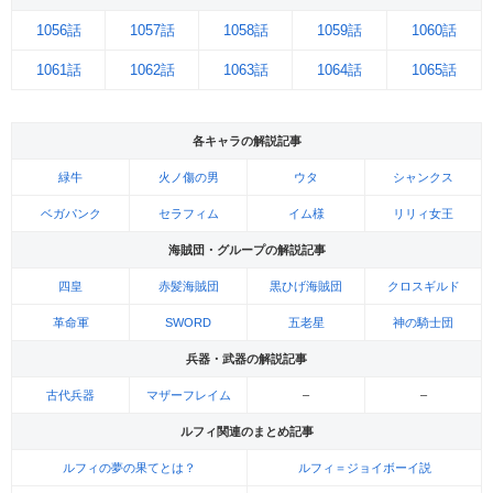
1056話
1057話
1058話
1059話
1060話
1061話
1062話
1063話
1064話
1065話
各キャラの解説記事
緑牛
火ノ傷の男
ウタ
シャンクス
ベガパンク
セラフィム
イム様
リリィ女王
海賊団・グループの解説記事
四皇
赤髪海賊団
黒ひげ海賊団
クロスギルド
革命軍
SWORD
五老星
神の騎士団
兵器・武器の解説記事
古代兵器
マザーフレイム
–
–
ルフィ関連のまとめ記事
ルフィの夢の果てとは？
ルフィ＝ジョイボーイ説