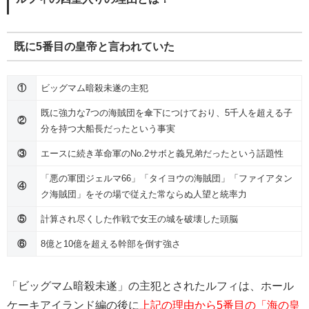
既に5番目の皇帝と言われていた
①
ビッグマム暗殺未遂の主犯
既に強力な7つの海賊団を傘下につけており、5千人を超える子
②
分を持つ大船長だったという事実
③
エースに続き革命軍のNo.2サボと義兄弟だったという話題性
「悪の軍団ジェルマ66」「タイヨウの海賊団」「ファイアタン
④
ク海賊団」をその場で従えた常ならぬ人望と統率力
⑤
計算され尽くした作戦で女王の城を破壊した頭脳
⑥
8億と10億を超える幹部を倒す強さ
「ビッグマム暗殺未遂」の主犯とされたルフィは、ホール
ケーキアイランド編の後に
上記の理由から5番目の「海の皇