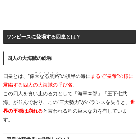
ワンピースに登場する四皇とは？
四人の大海賊の総称
グランドライン
四皇とは、”
偉大なる航路
”の後半の海に
まるで”皇帝”の様に
君臨する四人の大海賊の呼び名
。
この四人を食い止める力として「海軍本部」「王下七武
海」が並んでおり、この”三大勢力”がバランスを失うと、
世
界の平穏は崩れる
と言われる程の巨大な力を有していま
す。