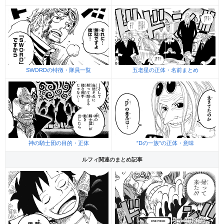
SWORDの特徴・隊員一覧
五老星の正体・名前まとめ
神の騎士団の目的・正体
”Dの一族”の正体・意味
ルフィ関連のまとめ記事