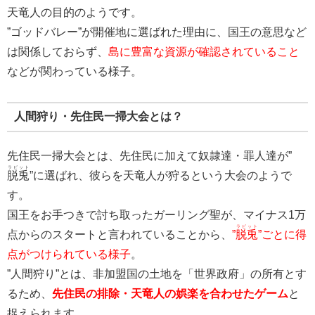
天竜人の目的のようです。
”ゴッドバレー”が開催地に選ばれた理由に、国王の意思など
は関係しておらず、
島に豊富な資源が確認されていること
などが関わっている様子。
人間狩り・先住民一掃大会とは？
先住民一掃大会とは、先住民に加えて奴隷達・罪人達が”
ラビット
脱兎
”に選ばれ、彼らを天竜人が狩るという大会のようで
す。
国王をお手つきで討ち取ったガーリング聖が、マイナス1万
ラビット
点からのスタートと言われていることから、
”
脱兎
”ごとに得
点がつけられている様子
。
”人間狩り”とは、非加盟国の土地を「世界政府」の所有とす
るため、
先住民の排除・天竜人の娯楽を合わせたゲーム
と
捉えられます。