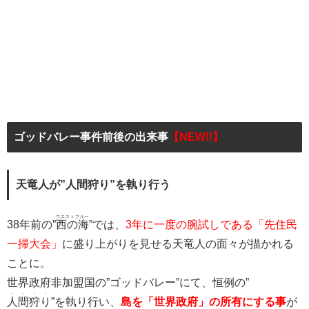
ゴッドバレー事件前後の出来事
【NEW!!】
天竜人が”人間狩り”を執り行う
ウエストブルー
38年前の”
西の海
”では、
3年に一度の腕試しである「先住民
一掃大会」
に盛り上がりを見せる天竜人の面々が描かれる
ことに。
世界政府非加盟国の”ゴッドバレー”にて、恒例の”
・・・・
人間狩り
”を執り行い、
島を「世界政府」の所有にする事
が