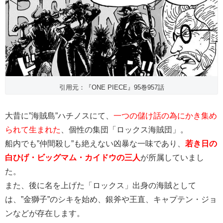
引用元：『ONE PIECE』95巻957話
大昔に”海賊島”ハチノスにて、
一つの儲け話の為にかき集め
られて生まれた
、個性の集団「ロックス海賊団」。
船内でも”仲間殺し”も絶えない凶暴な一味であり、
若き日の
白ひげ・ビッグマム・カイドウの三人
が所属していまし
た。
また、後に名を上げた「ロックス」出身の海賊として
は、”金獅子”のシキを始め、銀斧や王直、キャプテン・ジョ
ンなどが存在します。