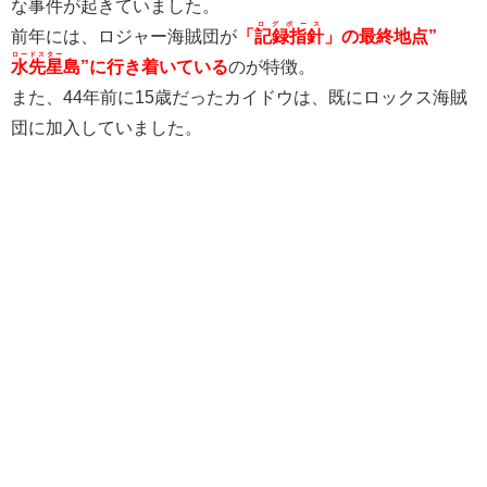
な事件が起きていました。
ログポース
前年には、ロジャー海賊団が
「
記録指針
」の最終地点”
ロードスター
水先星
島”に行き着いている
のが特徴。
また、44年前に15歳だったカイドウは、既にロックス海賊
団に加入していました。