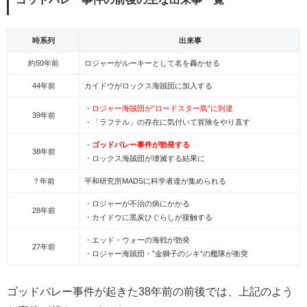
時系列
出来事
約50年前
ロジャーがルーキーとして名を轟かせる
44年前
カイドウがロックス海賊団に加入する
・
ロジャー海賊団が”ロードスター島”に到達
39年前
・「ラフテル」の存在に気付いて冒険をやり直す
・
ゴッドバレー事件が勃発する
38年前
・ロックス海賊団が壊滅する結果に
？年前
平和研究所MADSに科学者達が集められる
・ロジャーが不治の病にかかる
28年前
・カイドウに黒炭ひぐらしが接触する
・エッド・ウォーの海戦が勃発
27年前
・ロジャー海賊団・”金獅子のシキ”の艦隊が衝突
ゴッドバレー事件が起きた38年前の前後では、上記のよう