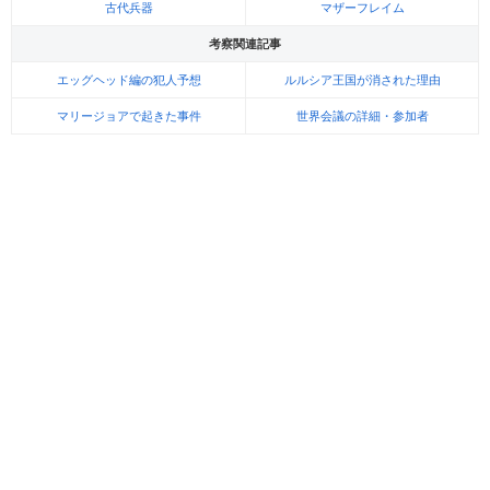
古代兵器
マザーフレイム
考察関連記事
エッグヘッド編の犯人予想
ルルシア王国が消された理由
マリージョアで起きた事件
世界会議の詳細・参加者