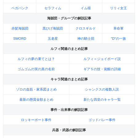
ベガパンク
セラフィム
イム様
リリィ女王
海賊団・グループの解説記事
赤髪海賊団
黒ひげ海賊団
クロスギルド
革命軍
SWORD
五老星
神の騎士団
”D”の一族
ルフィ関連のまとめ記事
ルフィの夢の果てとは？
ルフィ＝ジョイボーイ説
ゴムゴムの実の真の名前
ギア５の技・覚醒の詳細
キャラ関連のまとめ記事
ゾロの血筋・家系図まとめ
シャンクスの複数人説
最新の懸賞金額まとめ
新たな四皇のキャラ一覧
事件・出来事の解説記事
ロッキーポート事件
ゴッドバレー事件
兵器・武器の解説記事