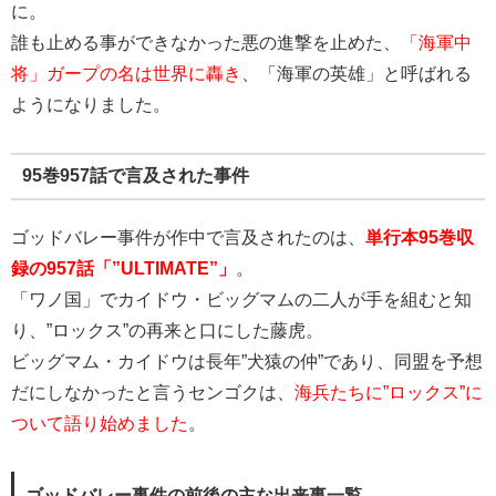
に。
誰も止める事ができなかった悪の進撃を止めた、
「海軍中
将」ガープの名は世界に轟き
、「海軍の英雄」と呼ばれる
ようになりました。
95巻957話で言及された事件
ゴッドバレー事件が作中で言及されたのは、
単行本95巻収
録の957話「”ULTIMATE”」
。
「ワノ国」でカイドウ・ビッグマムの二人が手を組むと知
り、”ロックス”の再来と口にした藤虎。
ビッグマム・カイドウは長年”犬猿の仲”であり、同盟を予想
だにしなかったと言うセンゴクは、
海兵たちに”ロックス”に
ついて語り始めました
。
ゴッドバレー事件の前後の主な出来事一覧