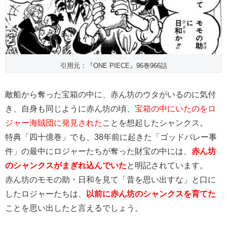
引用元：『ONE PIECE』96巻966話
敵船から奪った宝箱の中に、赤ん坊のウタがいるのに気付
き、自身も同じように赤ん坊の頃、
宝箱の中にいたのをロ
ジャー海賊団に発見された
ことを想起したシャンクス。
特典「四十億巻」でも、38年前に起きた「ゴッドバレー事
件」の最中にロジャーたちが奪った財宝の中には、
赤ん坊
のシャンクスがまぎれ込んでいた
と明記されています。
赤ん坊のモモの助・日和を見て「昔を思い出すな」と口に
したロジャーたちは、
以前に赤ん坊のシャンクスを育てた
ことを思い出したと言えるでしょう。