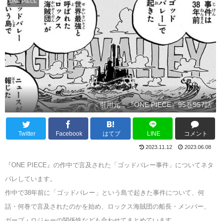
ONE PIECE
引用元：『ONE PIECE』95巻957話
Twitter
Facebook
はてブ
LINE
コメント
2023.11.12
2023.06.08
『ONE PIECE』の作中で言及された「ゴッドバレー事件」についてネタ
バレしています。
作中で38年前に「ゴッドバレー」という島で起きた事件について、何
話・何巻で言及されたのかを始め、ロックス海賊団の船長・メンバー、
ガープ・ロジャーの関係性なども合わせてまとめています。