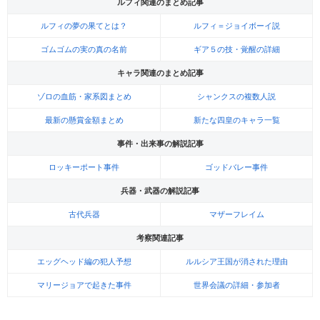
ルフィ関連のまとめ記事
ルフィの夢の果てとは？
ルフィ＝ジョイボーイ説
ゴムゴムの実の真の名前
ギア５の技・覚醒の詳細
キャラ関連のまとめ記事
ゾロの血筋・家系図まとめ
シャンクスの複数人説
最新の懸賞金額まとめ
新たな四皇のキャラ一覧
事件・出来事の解説記事
ロッキーポート事件
ゴッドバレー事件
兵器・武器の解説記事
古代兵器
マザーフレイム
考察関連記事
エッグヘッド編の犯人予想
ルルシア王国が消された理由
マリージョアで起きた事件
世界会議の詳細・参加者