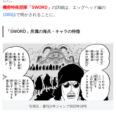
した。
機密特殊部隊「SWORD」
の詳細は、エッグヘッド編の
1080話
で明かされることに。
ソード
「
SWORD
」所属の海兵・キャラの特徴
引用元：週刊少年ジャンプ2023年19号