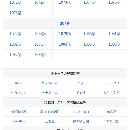
1071話
1072話
1073話
1074話
1075話
1076話
–
–
–
–
107巻
1077話
1078話
1079話
1080話
1081話
1082話
1083話
1084話
1085話
1086話
1087話
1088話
–
–
–
各キャラの解説記事
緑牛
火ノ傷の男
ウタ
シャンクス
ベガパンク
セラフィム
イム様
リリィ女王
海賊団・グループの解説記事
赤髪海賊団
黒ひげ海賊団
クロスギルド
革命軍
SWORD
五老星
神の騎士団
”D”の一族