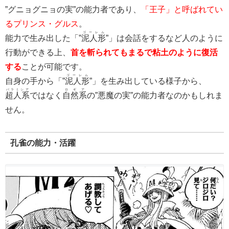
”グニョグニョの実”の能力者であり、
「王子」と呼ばれてい
るプリンス・グルス
。
ゴーレム
能力で生み出した「”
泥人形
”」は会話をするなど人のように
行動ができる上、
首を斬られてもまるで粘土のように復活
する
ことが可能です。
ゴーレム
自身の手から「”
泥人形
”」を生み出している様子から、
パラミシア
ロギア
超人系
ではなく
自然系
の”悪魔の実”の能力者なのかもしれま
せん。
孔雀の能力・活躍