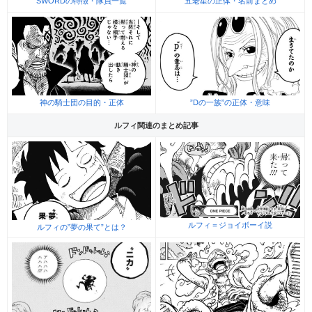
SWORDの特徴・隊員一覧
五老星の正体・名前まとめ
神の騎士団の目的・正体
”Dの一族”の正体・意味
ルフィ関連のまとめ記事
ルフィ＝ジョイボーイ説
ルフィの”夢の果て”とは？