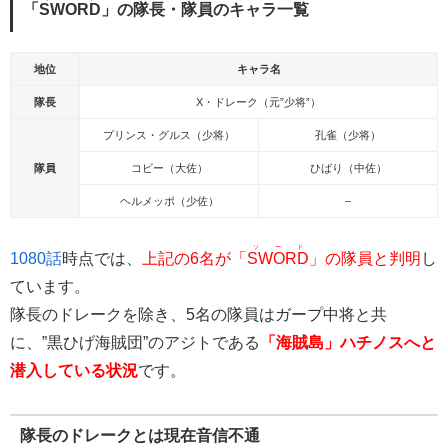
「
SWORD
」の隊長・隊員のキャラ一覧
地位
キャラ名
隊長
X・ドレーク（元”少将”）
プリンス・グルス（少将）
孔雀（少将）
隊員
コビー（大佐）
ひばり（中佐）
ヘルメッポ（少佐）
–
ソード
1080話
時点では、
上記の6名が「
SWORD
」の隊員と判明
し
ています。
隊長のドレークを除き、5名の隊員はガープ中将と共
に、”黒ひげ海賊団”のアジトである
「海賊島」ハチノスへと
潜入している状況
です。
隊長のドレークとは現在音信不通