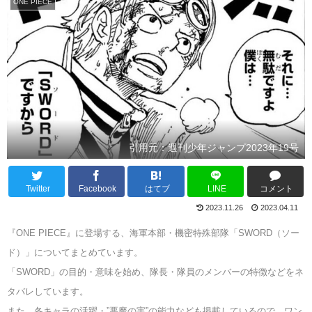
ONE PIECE
引用元：週刊少年ジャンプ2023年19号
Twitter
Facebook
はてブ
LINE
コメント
2023.11.26
2023.04.11
『ONE PIECE』に登場する、海軍本部・機密特殊部隊「SWORD（ソー
ド）」についてまとめています。
「SWORD」の目的・意味を始め、隊長・隊員のメンバーの特徴などをネ
タバレしています。
また、各キャラの活躍・”悪魔の実”の能力なども掲載しているので、ワン