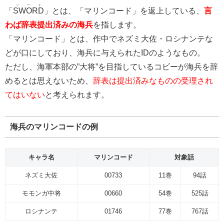
ソード
「
SWORD
」とは、「マリンコード」を返上している、
言
わば辞表提出済みの海兵
を指します。
「マリンコード」とは、作中でネズミ大佐・ロシナンテな
どが口にしており、海兵に与えられたIDのようなもの。
ただし、海軍本部の”大将”を目指しているコビーが海兵を辞
めるとは思えないため、
辞表は提出済みなものの受理され
てはいない
と考えられます。
海兵のマリンコードの例
キャラ名
マリンコード
対象話
ネズミ大佐
00733
11巻
94話
モモンガ中将
00660
54巻
525話
ロシナンテ
01746
77巻
767話