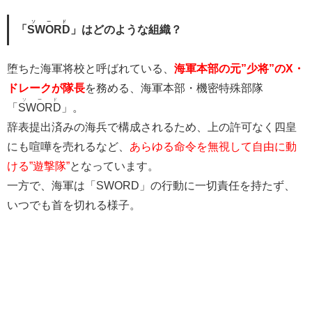
ソード
「
SWORD
」はどのような組織？
堕ちた海軍将校と呼ばれている、
海軍本部の元”少将”のX・
ドレークが隊長
を務める、海軍本部・機密特殊部隊
ソード
「
SWORD
」。
辞表提出済みの海兵で構成されるため、上の許可なく四皇
にも喧嘩を売れるなど、
あらゆる命令を無視して自由に動
ける”遊撃隊”
となっています。
一方で、海軍は「SWORD」の行動に一切責任を持たず、
いつでも首を切れる様子。