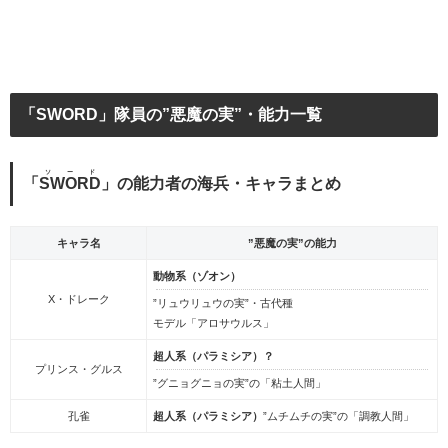
「SWORD」隊員の”悪魔の実”・能力一覧
ソード
「
SWORD
」の能力者の海兵・キャラまとめ
キャラ名
”悪魔の実”の能力
動物系（ゾオン）
X・ドレーク
”リュウリュウの実”・古代種
モデル「アロサウルス」
超人系（パラミシア）？
プリンス・グルス
”グニョグニョの実”の「粘土人間」
孔雀
超人系（パラミシア）
”ムチムチの実”の「調教人間」