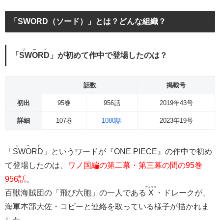
「SWORD（ソード）」とは？どんな組織？
ソード
「
SWORD
」が初めて作中で登場したのは？
話数
掲載号
初出
95巻
956話
2019年43号
詳細
107巻
1080話
2023年19号
ソード
「
SWORD
」というワードが『ONE PIECE』の作中で初め
て登場したのは、
ワノ国編の第二幕・第三幕の間の95巻
956話
。
ディエス
百獣海賊団の「飛び六胞」の一人である
X
・ドレークが、
海軍本部大佐・コビーと連絡を取っている様子が描かれま