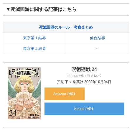
▼死滅回游に関する記事はこちら
死滅回游のルール・考察まとめ
東京第１結界
仙台結界
東京第２結界
–
呪術廻戦 24
posted with
ヨメレバ
芥見 下々 集英社 2023年10月04日
Amazon
Kindle