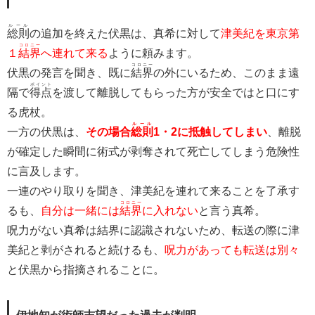
ルール
総則
の追加を終えた伏黒は、真希に対して
津美紀を東京第
コロニー
１
結界
へ連れて来る
ように頼みます。
コロニー
伏黒の発言を聞き、既に
結界
の外にいるため、このまま遠
ポイント
隔で
得点
を渡して離脱してもらった方が安全ではと口にす
る虎杖。
ルール
一方の伏黒は、
その場合
総則
1・2に抵触してしまい
、離脱
が確定した瞬間に術式が剥奪されて死亡してしまう危険性
に言及します。
一連のやり取りを聞き、津美紀を連れて来ることを了承す
コロニー
るも、
自分は一緒には
結界
に入れない
と言う真希。
呪力がない真希は結界に認識されないため、転送の際に津
美紀と剥がされると続けるも、
呪力があっても転送は別々
と伏黒から指摘されることに。