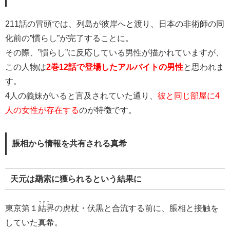
211話の冒頭では、列島が彼岸へと渡り、日本の非術師の同
化前の”慣らし”が完了することに。
その際、”慣らし”に反応している男性が描かれていますが、
この人物は
2巻12話で登場したアルバイトの男性
と思われま
す。
4人の義妹がいると言及されていた通り、
彼と同じ部屋に4
人の女性が存在する
のが特徴です。
脹相から情報を共有される真希
天元は羂索に獲られるという結果に
コロニー
東京第１
結界
の虎杖・伏黒と合流する前に、脹相と接触を
していた真希。