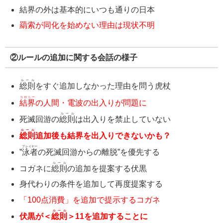
結界の外は基本的にいつも通りの日本
羂索が同化を始めない理由は現状不明
②ルールの追加に関する会話の様子
ルール
総則
をすぐ追加しなかった理由を問う虎杖
コロニー
結界
の人間・電波の出入りが問題に
ルール
死滅回游の
総則
は出入りを禁止していない
ルール
総則
追加後も結界を出入りできないかも？
プレイヤー
”
泳者
の死滅回游からの離脱”を優先する
ルール
コガネに
総則
の追加を提案する伏黒
身代わりの条件を追加して再度提案する
「100点消費」を追加で提示するコガネ
ルール
伏黒が＜
総則
＞11を追加することに