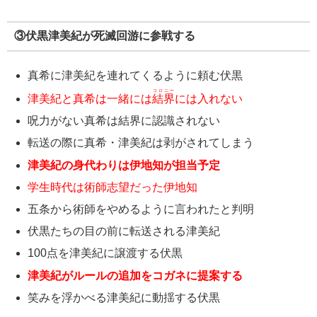
③伏黒津美紀が死滅回游に参戦する
真希に津美紀を連れてくるように頼む伏黒
コロニー
津美紀と真希は一緒には
結界
には入れない
呪力がない真希は結界に認識されない
転送の際に真希・津美紀は剥がされてしまう
津美紀の身代わりは伊地知が担当予定
学生時代は術師志望だった伊地知
五条から術師をやめるように言われたと判明
伏黒たちの目の前に転送される津美紀
100点を津美紀に譲渡する伏黒
津美紀がルールの追加をコガネに提案する
笑みを浮かべる津美紀に動揺する伏黒