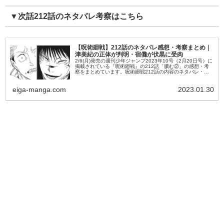
▼次話212話のネタバレ考察はこちら
【呪術廻戦】212話のネタバレ感想・考察まとめ｜
津美紀の正体が判明・宿儺が伏黒に受肉
2/6(月)発売の週刊少年ジャンプ2023年10号（2月20日号）に
掲載されている『呪術廻戦』の212話「膿む②」の感想・考
察をまとめています。呪術廻戦212話の内容のネタバレ・あ
らすじを始め、登場キャラの活躍なども掲載しているので、
是非ご...
eiga-manga.com
2023.01.30