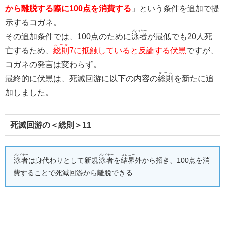
から離脱する際に100点を消費する
」という条件を追加で提
示するコガネ。
プレイヤー
その追加条件では、100点のために
泳者
が最低でも20人死
ルール
亡するため、
総則
7に抵触していると反論する伏黒
ですが、
コガネの発言は変わらず。
ルール
最終的に伏黒は、死滅回游に以下の内容の
総則
を新たに追
加しました。
死滅回游の＜総則＞11
プレイヤー
プレイヤー
コロニー
泳者
は身代わりとして新規
泳者
を
結界
外から招き、100点を消
費することで死滅回游から離脱できる