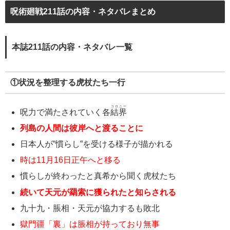
呪術廻戦211話の内容・ネタバレまとめ
本誌211話の内容・ネタバレ一覧
①状況を整理する虎杖たち一行
コロニー
呪力で満たされていく各
結界
列島の人間は彼岸へと渡ることに
日本人が”慣らし”を受ける様子が描かれる
時は11月16日正午へと移る
慣らしが終わったと真希から聞く虎杖たち
続いて天元が羂索に獲られたと知らされる
九十九・脹相・天元が協力するも敗北
獄門疆「裏」は脹相が持っており無事