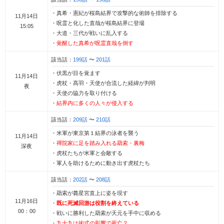
・真希・憲紀が桜島結界で攻撃的な術師を排除する
11月14日
・呪霊と化した直哉が桜島結界に登場
15:05
・大道・三代が戦いに乱入する
・
覚醒した真希が呪霊直哉を倒す
該当話：
199話
〜
201話
・伏黒が目を覚ます
11月14日
・虎杖・髙羽・天使が合流した経緯が判明
夜
・天使の協力を取り付ける
・
結界内に多くの人々が侵入する
該当話：
209話
〜
210話
・米軍が東京第１結界の泳者を襲う
11月14日
・
禪院家に足を踏み入れる羂索・裏梅
深夜
・虎杖たちが米軍と会敵する
・軍人を助けるために動き出す虎杖たち
該当話：
202話
〜
208話
・羂索が薨星宮直上に姿を現す
11月16日
・
既に死滅回游は役割を終えている
00：00
・戦いに勝利した羂索が天元を手中に収める
・
九十九は術式の影響で死亡？