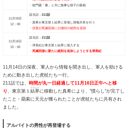
・獄門疆「裏」と共に無事な様子の脹相
該当話：
211話
11月16日
・真希が東京第１結界に登場し情報共有を行う
12：00
・
伏黒が死滅回游に11個目の総則を追加
該当話：
211話
11月16日
・津美紀が東京第１結界に侵入する
15：00
・
死滅回游に新たに総則を追加しようとする津美紀
11月14日の深夜、軍人から情報を聞き出し、軍人を助ける
ために動き出した虎杖たち一行。
211話では、
時間が丸一日経過して11月16日正午へと移
コロニー
り
、東京第１
結界
に移動した真希により、”慣らし”が完了し
たこと・羂索に天元が獲られたことが虎杖たちに共有され
ました。
アルバイトの男性が再登場する