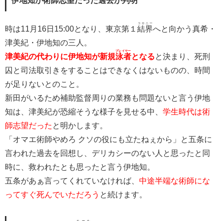
伊地知が術師志望だった過去が判明
コロニー
時は11月16日15:00となり、東京第１
結界
へと向かう真希・
津美紀・伊地知の三人。
プレイヤー
津美紀の代わりに伊地知が新規
泳者
となる
と決まり、死刑
囚と司法取引きをすることはできなくはないものの、時間
が足りないとのこと。
新田がいるため補助監督周りの業務も問題ないと言う伊地
知は、津美紀が恐縮そうな様子を見せる中、
学生時代は術
師志望だった
と明かします。
「オマエ術師やめろ クソの役にも立たねぇから」と五条に
言われた過去を回想し、デリカシーのない人と思ったと同
時に、救われたとも思ったと言う伊地知。
五条があぁ言ってくれていなければ、
中途半端な術師にな
ってすぐ死んでいただろう
と続けます。
ルール