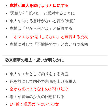
虎杖が軍人を助けようと口にする
”天使”が「ダメだ」と反対することに
軍人を助ける意味がないと言う”天使”
虎杖は「だから何だよ」と反論する
・・・・
「
オマエら
を信用してない」と宣言する虎杖
虎杖に対して「不愉快です」と言い放つ来栖
②来栖華の過去・思いが明らかに
軍人をエサとして釣りをする呪霊
死を前にして内心で悲鳴を上げる軍人
空から光のようなものが降り注ぐ
場面が冒頭の少女の回想に戻る
1年近く呪霊の下にいた少女