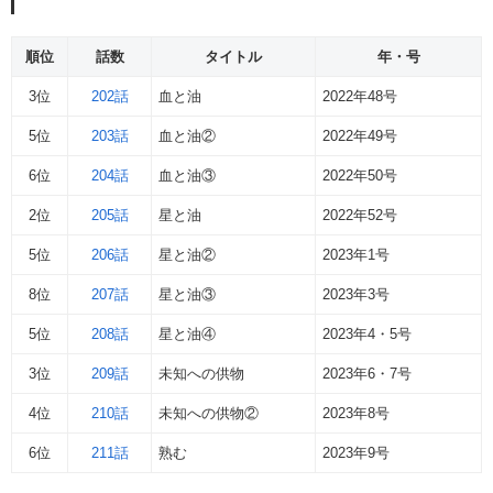
順位
話数
タイトル
年・号
3位
202話
血と油
2022年48号
5位
203話
血と油②
2022年49号
6位
204話
血と油③
2022年50号
2位
205話
星と油
2022年52号
5位
206話
星と油②
2023年1号
8位
207話
星と油③
2023年3号
5位
208話
星と油④
2023年4・5号
3位
209話
未知への供物
2023年6・7号
4位
210話
未知への供物②
2023年8号
6位
211話
熟む
2023年9号