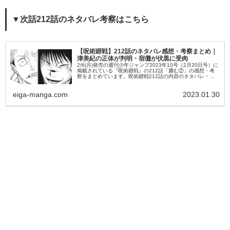
▼次話212話のネタバレ考察はこちら
【呪術廻戦】212話のネタバレ感想・考察まとめ｜
津美紀の正体が判明・宿儺が伏黒に受肉
2/6(月)発売の週刊少年ジャンプ2023年10号（2月20日号）に
掲載されている『呪術廻戦』の212話「膿む②」の感想・考
察をまとめています。呪術廻戦212話の内容のネタバレ・あ
らすじを始め、登場キャラの活躍なども掲載しているので、
是非ご...
eiga-manga.com
2023.01.30