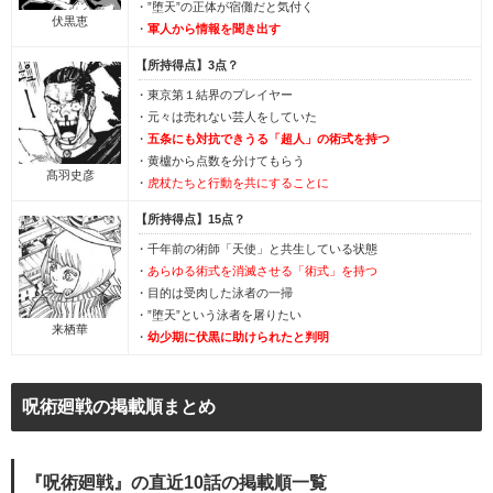
・”堕天”の正体が宿儺だと気付く
伏黒恵
・
軍人から情報を聞き出す
【所持得点】3点？
・東京第１結界のプレイヤー
・元々は売れない芸人をしていた
・
五条にも対抗できうる「超人」の術式を持つ
・黄櫨から点数を分けてもらう
髙羽史彦
・
虎杖たちと行動を共にすることに
【所持得点】15点？
・千年前の術師「天使」と共生している状態
・
あらゆる術式を消滅させる「術式」を持つ
・目的は受肉した泳者の一掃
・”堕天”という泳者を屠りたい
来栖華
・
幼少期に伏黒に助けられたと判明
呪術廻戦の掲載順まとめ
『呪術廻戦』の直近10話の掲載順一覧