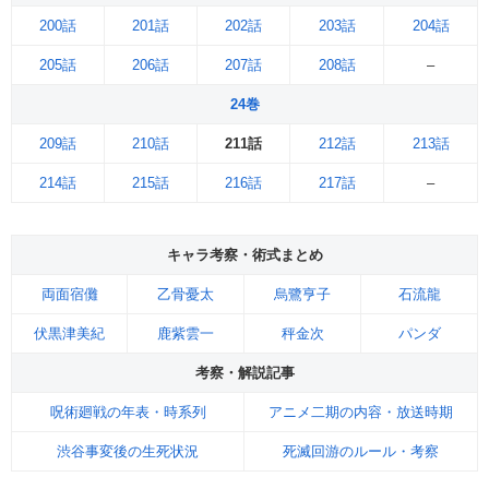
200話
201話
202話
203話
204話
205話
206話
207話
208話
–
24巻
209話
210話
211話
212話
213話
214話
215話
216話
217話
–
キャラ考察・術式まとめ
両面宿儺
乙骨憂太
烏鷺亨子
石流龍
伏黒津美紀
鹿紫雲一
秤金次
パンダ
考察・解説記事
呪術廻戦の年表・時系列
アニメ二期の内容・放送時期
渋谷事変後の生死状況
死滅回游のルール・考察