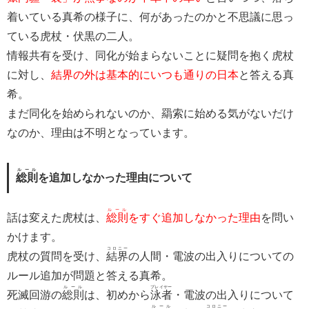
着いている真希の様子に、何があったのかと不思議に思っ
ている虎杖・伏黒の二人。
情報共有を受け、同化が始まらないことに疑問を抱く虎杖
に対し、
結界の外は基本的にいつも通りの日本
と答える真
希。
まだ同化を始められないのか、羂索に始める気がないだけ
なのか、理由は不明となっています。
ルール
総則
を追加しなかった理由について
ルール
話は変えた虎杖は、
総則
をすぐ追加しなかった理由
を問い
かけます。
コロニー
虎杖の質問を受け、
結界
の人間・電波の出入りについての
ルール追加が問題と答える真希。
ルール
プレイヤー
死滅回游の
総則
は、初めから
泳者
・電波の出入りについて
ルール
コロニー