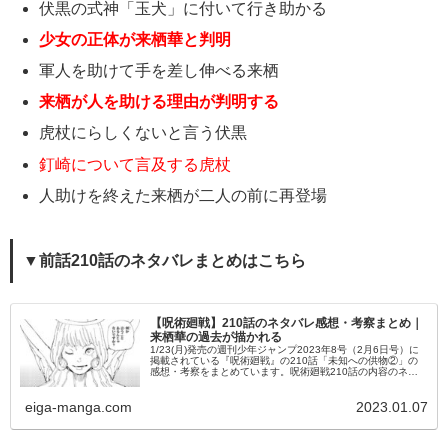
伏黒の式神「玉犬」に付いて行き助かる
少女の正体が来栖華と判明
軍人を助けて手を差し伸べる来栖
来栖が人を助ける理由が判明する
虎杖にらしくないと言う伏黒
釘崎について言及する虎杖
人助けを終えた来栖が二人の前に再登場
▼前話210話のネタバレまとめはこちら
【呪術廻戦】210話のネタバレ感想・考察まとめ｜
来栖華の過去が描かれる
1/23(月)発売の週刊少年ジャンプ2023年8号（2月6日号）に
掲載されている『呪術廻戦』の210話「未知への供物②」の
感想・考察をまとめています。呪術廻戦210話の内容のネタ
バレ・あらすじを始め、登場キャラの活躍なども掲載してい
るので、...
eiga-manga.com
2023.01.07