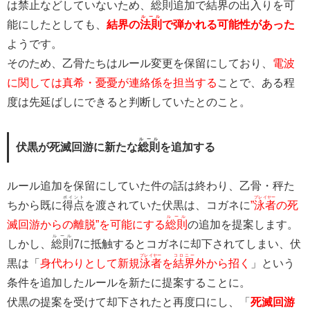
は禁止などしていないため、
総則
追加で
結界
の出入りを可
ルール
能にしたとしても、
結界の
法則
で弾かれる可能性があった
ようです。
そのため、乙骨たちはルール変更を保留にしており、
電波
に関しては真希・憂憂が連絡係を担当する
ことで、ある程
度は先延ばしにできると判断していたとのこと。
ルール
伏黒が死滅回游に新たな
総則
を追加する
ルール追加を保留にしていた件の話は終わり、乙骨・秤た
ポイント
プレイヤー
ちから既に
得点
を渡されていた伏黒は、コガネに
”
泳者
の死
ルール
滅回游からの離脱”を可能にする
総則
の追加を提案します。
ルール
しかし、
総則
7に抵触するとコガネに却下されてしまい、伏
プレイヤー
コロニー
黒は「
身代わりとして新規
泳者
を
結界
外から招く
」という
条件を追加したルールを新たに提案することに。
伏黒の提案を受けて却下されたと再度口にし、「
死滅回游