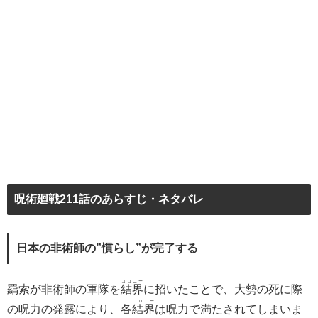
呪術廻戦211話のあらすじ・ネタバレ
日本の非術師の”慣らし”が完了する
コロニー
羂索が非術師の軍隊を
結界
に招いたことで、大勢の死に際
コロニー
の呪力の発露により、各
結界
は呪力で満たされてしまいま