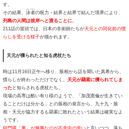
す。
プレイヤー
その結果、
泳者
の呪力・結界と結界で結んだ境界により、
列島の人間は彼岸へと渡ることに
。
211話の冒頭では、日本の非術師たちが
天元との同化前の慣
らしを受ける様子
が描かれます。
天元が獲られたと知る虎杖たち
時は11月16日正午へ移り、脹相から話を聞いた真希から、
慣らしが終わっただけでなく、
天元が羂索に獲られてしま
った
と知らされる虎杖たち。
現場の高専は酷い有り様のようで、「加茂憲倫が生きてい
ることだけは分かる」との脹相の発言から、九十九・脹
相・天元が協力するも羂索に敗れたという結果は確実なよ
うです。
獄門疆「裏」が無事なのが不幸中の幸い
と言いつつ、落ち