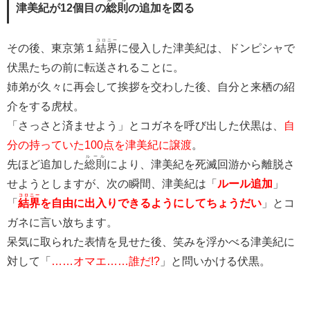
津美紀が12個目の
総則
の追加を図る
コロニー
その後、東京第１
結界
に侵入した津美紀は、ドンピシャで
伏黒たちの前に転送されることに。
姉弟が久々に再会して挨拶を交わした後、自分と来栖の紹
介をする虎杖。
「さっさと済ませよう」とコガネを呼び出した伏黒は、
自
分の持っていた100点を津美紀に譲渡
。
ルール
先ほど追加した
総則
により、津美紀を死滅回游から離脱さ
せようとしますが、次の瞬間、津美紀は「
ルール追加
」
コロニー
「
結界
を自由に出入りできるようにしてちょうだい
」とコ
ガネに言い放ちます。
呆気に取られた表情を見せた後、笑みを浮かべる津美紀に
対して「
……オマエ……誰だ!?
」と問いかける伏黒。