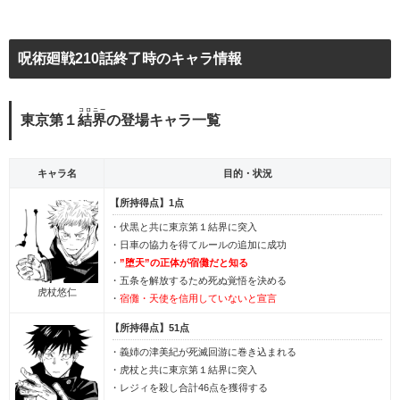
呪術廻戦210話終了時のキャラ情報
コロニー
東京第１
結界
の登場キャラ一覧
キャラ名
目的・状況
【所持得点】1点
・伏黒と共に東京第１結界に突入
・日車の協力を得てルールの追加に成功
・
”堕天”の正体が宿儺だと知る
・五条を解放するため死ぬ覚悟を決める
虎杖悠仁
・
宿儺・天使を信用していないと宣言
【所持得点】51点
・義姉の津美紀が死滅回游に巻き込まれる
・虎杖と共に東京第１結界に突入
・レジィを殺し合計46点を獲得する