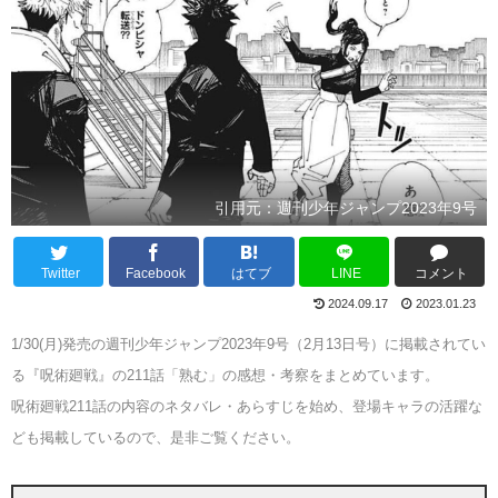
引用元：週刊少年ジャンプ2023年9号
Twitter
Facebook
はてブ
LINE
コメント
2024.09.17
2023.01.23
1/30(月)発売の週刊少年ジャンプ2023年9号（2月13日号）に掲載されてい
る『呪術廻戦』の211話「熟む」の感想・考察をまとめています。
呪術廻戦211話の内容のネタバレ・あらすじを始め、登場キャラの活躍な
ども掲載しているので、是非ご覧ください。