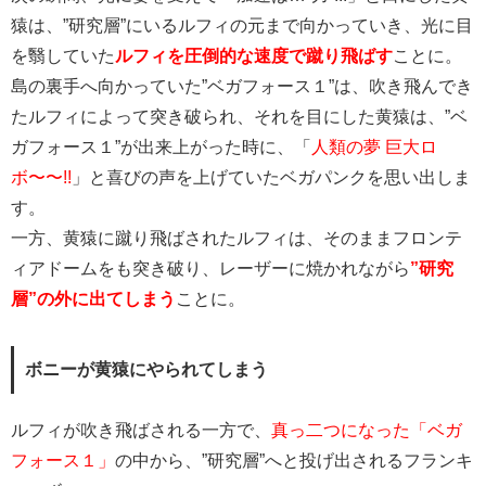
猿は、”研究層”にいるルフィの元まで向かっていき、光に目
を翳していた
ルフィを圧倒的な速度で蹴り飛ばす
ことに。
島の裏手へ向かっていた”ベガフォース１”は、吹き飛んでき
たルフィによって突き破られ、それを目にした黄猿は、”ベ
ガフォース１”が出来上がった時に、「
人類の夢 巨大ロ
ボ〜〜!!
」と喜びの声を上げていたベガパンクを思い出しま
す。
一方、黄猿に蹴り飛ばされたルフィは、そのままフロンテ
ィアドームをも突き破り、レーザーに焼かれながら
”研究
層”の外に出てしまう
ことに。
ボニーが黄猿にやられてしまう
ルフィが吹き飛ばされる一方で、
真っ二つになった「ベガ
フォース１」
の中から、”研究層”へと投げ出されるフランキ