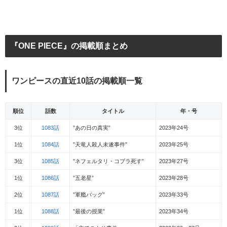
『ONE PIECE』の掲載順まとめ
ワンピースの直近10話の掲載順一覧
順位
話数
タイトル
年・号
3位
1083話
”あの日の真実”
2023年24号
1位
1084話
”天竜人殺人未遂事件”
2023年25号
3位
1085話
”ネフェルタリ・コブラ死す”
2023年27号
1位
1086話
”五老星”
2023年28号
2位
1087話
”軍艦バッグ”
2023年33号
1位
1088話
”最後の授業”
2023年34号