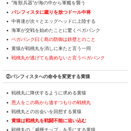
”
海獣
兵器
”が海の中から軍艦を襲う
パシフィスタに蹴りを放つドール中将
中将達が次々とエッグヘッドに上陸する
海軍が交戦を始めたことに驚くベガパンク
ベガパンク曰く島の防御は鉄壁とのこと
黄猿が戦桃丸を消しに来たと言う一同
戦桃丸が逃げても責めないと言うベガパンク
②パシフィスタへの命令を変更する黄猿
戦桃丸に降伏するように求める黄猿
・・
恩人
をこの島から逃すつもりの戦桃丸
戦桃丸との出会いを回想する黄猿
黄猿は戦桃丸を戦闘不能に追い込む
戦桃丸の「威権チップ」を手にする黄猿