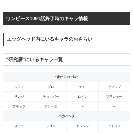
ワンピース1091話終了時のキャラ情報
エッグヘッド内にいるキャラのおさらい
”研究層”にいるキャラ一覧
”麦わらの一味”
ルフィ
ゾロ
ナミ
ウソップ
サンジ
チョッパー
ロビン
フランキー
ブルック
ジンベエ
–
–
ベガパンク
ステラ
リリス
エジソン
アトラス