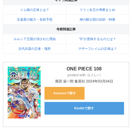
キャラ関連記事
イム様の正体とは？
リリィ女王の考察まとめ
五老星の能力・名前予想
神の騎士団の目的・特徴
考察関連記事
ルルシア王国が消された理由
”D”が意味するものとは？
古代兵器の正体・場所
マザーフレイムの正体は？
ONE PIECE 108
posted with
ヨメレバ
尾田 栄一郎 集英社 2024年03月04日
Amazon
Kindle