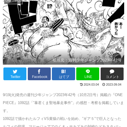
ONE PIECE
引用元：週刊少年ジャンプ2023年42号
Twitter
Facebook
はてブ
LINE
コメント
2024.03.04
2023.09.04
9/19(火)発売の週刊少年ジャンプ2023年42号（10月2日号）掲載の『ONE
PIECE』1092話「”暴君くま聖地暴走事件”」の感想・考察を掲載していま
す。
1092話で描かれたルフィVS黄猿の戦いを始め、”ギア５”で巨人となった
ルフィの登場、マリージョアでのくま・サカズキの対峙などをネタバレ