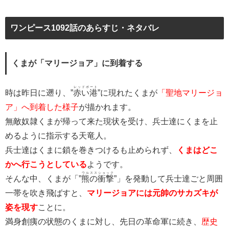
ワンピース1092話のあらすじ・ネタバレ
くまが「マリージョア」に到着する
レッドポート
時は昨日に遡り、”
赤い港
”に現れたくまが
「聖地マリージョ
ア」へ到着した様子
が描かれます。
無敵奴隷くまが帰って来た現状を受け、兵士達にくまを止
めるように指示する天竜人。
兵士達はくまに鎖を巻きつけるも止められず、
くまはどこ
かへ行こうとしている
ようです。
ウルスス
ショック
そんな中、くまが「”
熊の
衝撃
”」を発動して兵士達ごと周囲
一帯を吹き飛ばすと、
マリージョアには元帥のサカズキが
姿を現す
ことに。
満身創痍の状態のくまに対し、先日の革命軍に続き、
歴史