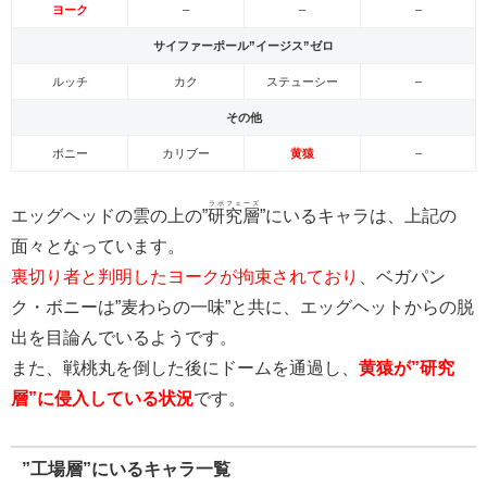
ヨーク
–
–
–
サイファーポール”イージス”ゼロ
ルッチ
カク
ステューシー
–
その他
ボニー
カリブー
黄猿
–
ラボフェーズ
エッグヘッドの雲の上の”
研究層
”にいるキャラは、上記の
面々となっています。
裏切り者と判明したヨークが拘束されており
、ベガパン
ク・ボニーは”麦わらの一味”と共に、エッグヘットからの脱
出を目論んでいるようです。
また、戦桃丸を倒した後にドームを通過し、
黄猿が”研究
層”に侵入している状況
です。
”工場層”にいるキャラ一覧