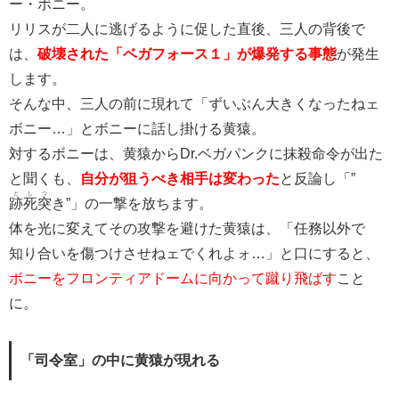
ー・ボニー。
リリスが二人に逃げるように促した直後、三人の背後で
は、
破壊された「ベガフォース１」が爆発する事態
が発生
します。
そんな中、三人の前に現れて「ずいぶん大きくなったねェ
ボニー…」とボニーに話し掛ける黄猿。
対するボニーは、黄猿からDr.ベガパンクに抹殺命令が出た
と聞くも、
自分が狙うべき相手は変わった
と反論し「”
としつ
跡死突
き”」の一撃を放ちます。
体を光に変えてその攻撃を避けた黄猿は、「任務以外で
知り合いを傷つけさせねェでくれよォ…」と口にすると、
ボニーをフロンティアドームに向かって蹴り飛ばす
こと
に。
「司令室」の中に黄猿が現れる