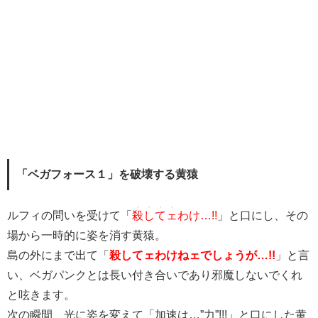
「ベガフォース１」を破壊する黄猿
・・・・
ルフィの問いを受けて「
殺してェ
わけ…!!
」と口にし、その
場から一時的に姿を消す黄猿。
島の外にまで出て「
殺してェわけねェでしょうが…!!
」と言
い、ベガパンクとは長い付き合いであり邪魔しないでくれ
と呟きます。
次の瞬間、光に姿を変えて「加速は…”力”!!!」と口にした黄