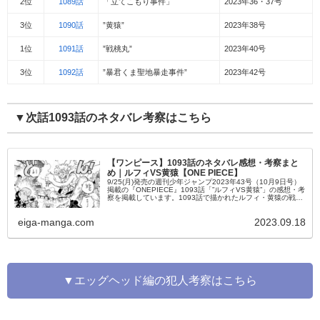
2位
1089話
「立てこもり事件」
2023年36・37号
3位
1090話
”黄猿”
2023年38号
1位
1091話
”戦桃丸”
2023年40号
3位
1092話
”暴君くま聖地暴走事件”
2023年42号
▼次話1093話のネタバレ考察はこちら
【ワンピース】1093話のネタバレ感想・考察まと
め｜ルフィVS黄猿【ONE PIECE】
9/25(月)発売の週刊少年ジャンプ2023年43号（10月9日号）
掲載の『ONEPIECE』1093話「”ルフィVS黄猿”」の感想・考
察を掲載しています。1093話で描かれたルフィ・黄猿の戦い
を始め、ゾロVSルッチの様子・ボニーの現状など...
eiga-manga.com
2023.09.18
▼エッグヘッド編の犯人考察はこちら