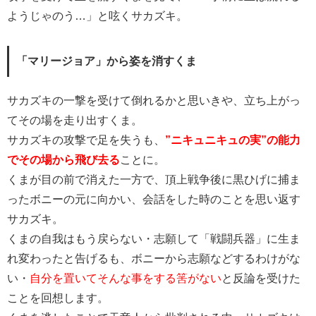
ようじゃのう…」と呟くサカズキ。
「マリージョア」から姿を消すくま
サカズキの一撃を受けて倒れるかと思いきや、立ち上がっ
てその場を走り出すくま。
サカズキの攻撃で足を失うも、
”ニキュニキュの実”の能力
でその場から飛び去る
ことに。
くまが目の前で消えた一方で、頂上戦争後に黒ひげに捕ま
ったボニーの元に向かい、会話をした時のことを思い返す
サカズキ。
くまの自我はもう戻らない・志願して「戦闘兵器」に生ま
れ変わったと告げるも、ボニーから志願などするわけがな
い・
自分を置いてそんな事をする筈がない
と反論を受けた
ことを回想します。