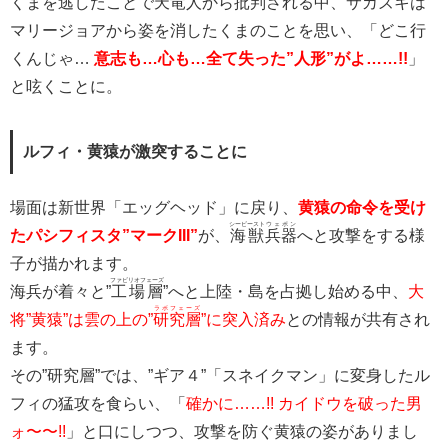
くまを逃したことで天竜人から批判される中、サカズキは
マリージョアから姿を消したくまのことを思い、「どこ行
くんじゃ…
意志も…心も…全て失った”人形”がよ……!!
」
と呟くことに。
ルフィ・黄猿が激突することに
場面は新世界「エッグヘッド」に戻り、
黄猿の命令を受け
シービースト
ウェポン
たパシフィスタ”マークIII”
が、
海獣
兵器
へと攻撃をする様
子が描かれます。
ファビリオフェーズ
海兵が着々と”
工場層
”へと上陸・島を占拠し始める中、
大
ラボフェーズ
将”黄猿”は雲の上の”
研究層
”に突入済み
との情報が共有され
ます。
その”研究層”では、”ギア４”「スネイクマン」に変身したル
フィの猛攻を食らい、「
確かに……!! カイドウを破った男
ォ〜〜!!
」と口にしつつ、攻撃を防ぐ黄猿の姿がありまし