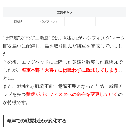
主要キャラ
戦桃丸
パシフィスタ
–
–
”研究層”の下の”工場層”では、戦桃丸がパシフィスタ”マーク
III”を島中に配備し、島を取り囲んだ海軍を警戒していまし
た。
その後、エッグヘッドに上陸した黄猿と激突した戦桃丸で
したが、
海軍本部「大将」には敵わずに敗北してしまう
こ
とに。
また、戦桃丸が戦闘不能・意識不明となったため、威権チ
ップを持つ
黄猿がパシフィスタへの命令を変更している
の
が特徴です。
海岸での戦闘状況が変化する