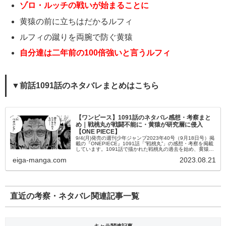
ゾロ・ルッチの戦いが始まることに
黄猿の前に立ちはだかるルフィ
ルフィの蹴りを両腕で防ぐ黄猿
自分達は二年前の100倍強いと言うルフィ
▼前話1091話のネタバレまとめはこちら
【ワンピース】1091話のネタバレ感想・考察まと
め｜戦桃丸が戦闘不能に・黄猿が研究層に侵入
【ONE PIECE】
9/4(月)発売の週刊少年ジャンプ2023年40号（9月18日号）掲
載の『ONEPIECE』1091話「”戦桃丸”」の感想・考察を掲載
しています。1091話で描かれた戦桃丸の過去を始め、黄猿と
の戦闘の結果、ベガパンクを狙うルッチ・庇って倒れ...
eiga-manga.com
2023.08.21
直近の考察・ネタバレ関連記事一覧