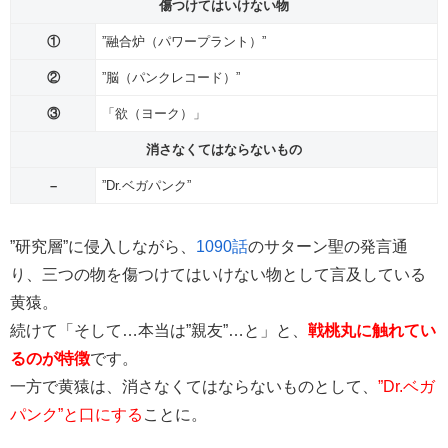
傷つけてはいけない物
①
”融合炉（パワープラント）”
②
”脳（パンクレコード）”
③
「欲（ヨーク）」
消さなくてはならないもの
–
”Dr.ベガパンク”
”研究層”に侵入しながら、
1090話
のサターン聖の発言通
り、三つの物を傷つけてはいけない物として言及している
黄猿。
続けて「そして…本当は”親友”…と」と、
戦桃丸に触れてい
るのが特徴
です。
一方で黄猿は、消さなくてはならないものとして、
”Dr.ベガ
パンク”と口にする
ことに。