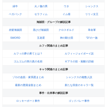
緑牛
火ノ傷の男
ウタ
シャンクス
ベガパンク
セラフィム
イム様
リリィ女王
海賊団・グループの解説記事
赤髪海賊団
黒ひげ海賊団
クロスギルド
革命軍
SWORD
五老星
神の騎士団
”D”の一族
ルフィ関連のまとめ記事
ルフィの夢の果てとは？
ルフィ＝ジョイボーイ説
ゴムゴムの実の真の名前
ギア５の技・覚醒の詳細
キャラ関連のまとめ記事
ゾロの血筋・家系図まとめ
シャンクスの複数人説
最新の懸賞金額まとめ
新たな四皇のキャラ一覧
事件・出来事の解説記事
ロッキーポート事件
ゴッドバレー事件