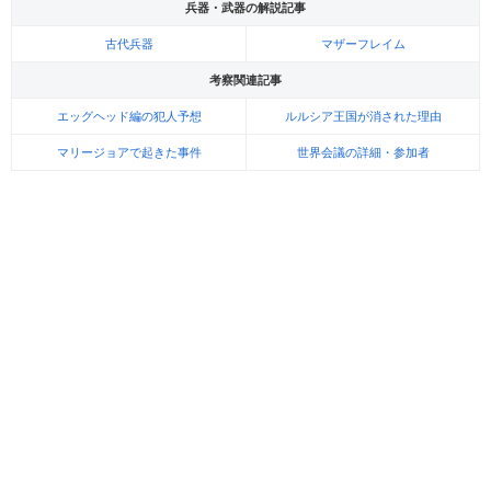
兵器・武器の解説記事
古代兵器
マザーフレイム
考察関連記事
エッグヘッド編の犯人予想
ルルシア王国が消された理由
マリージョアで起きた事件
世界会議の詳細・参加者