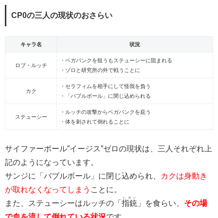
CP0の三人の現状のおさらい
キャラ名
状況
・ベガパンクを狙うもステューシーに阻まれる
ロブ・ルッチ
・ゾロと研究所の外で戦うことに
・セラフィムを相手にして怪我を負う
カク
・「バブルボール」に閉じ込められる
・ルッチの攻撃からベガパンクを庇う
ステューシー
・体を刺されて倒れることに
サイファーポール”イージス”ゼロの現状は、三人それぞれ上
記のようになっています。
サンジに「バブルボール」に閉じ込められ、
カクは身動き
が取れなくなってしまう
ことに。
シガン
また、ステューシーはルッチの「
指銃
」を食らい、
その場
で血を流して倒れている状況
です。