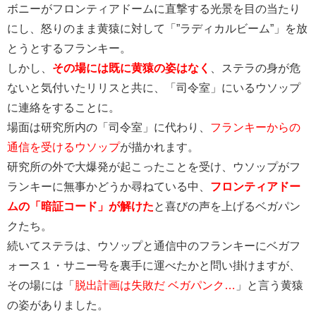
ボニーがフロンティアドームに直撃する光景を目の当たり
にし、怒りのまま黄猿に対して「”ラディカルビーム”」を放
とうとするフランキー。
しかし、
その場には既に黄猿の姿はなく
、ステラの身が危
ないと気付いたリリスと共に、「司令室」にいるウソップ
に連絡をすることに。
場面は研究所内の「司令室」に代わり、
フランキーからの
通信を受けるウソップ
が描かれます。
研究所の外で大爆発が起こったことを受け、ウソップがフ
ランキーに無事かどうか尋ねている中、
フロンティアドー
ムの「暗証コード」が解けた
と喜びの声を上げるベガパン
クたち。
続いてステラは、ウソップと通信中のフランキーにベガフ
ォース１・サニー号を裏手に運べたかと問い掛けますが、
その場には「
脱出計画は失敗だ ベガパンク…
」と言う黄猿
の姿がありました。