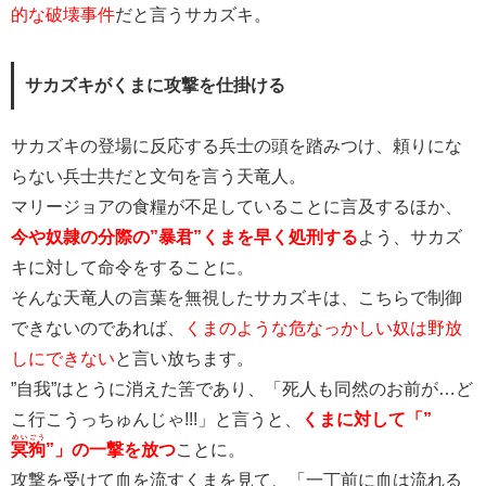
的な破壊事件
だと言うサカズキ。
サカズキがくまに攻撃を仕掛ける
サカズキの登場に反応する兵士の頭を踏みつけ、頼りにな
らない兵士共だと文句を言う天竜人。
マリージョアの食糧が不足していることに言及するほか、
今や奴隷の分際の”暴君”くまを早く処刑する
よう、サカズ
キに対して命令をすることに。
そんな天竜人の言葉を無視したサカズキは、こちらで制御
できないのであれば、
くまのような危なっかしい奴は野放
しにできない
と言い放ちます。
”自我”はとうに消えた筈であり、「死人も同然のお前が…ど
こ行こうっちゅんじゃ!!!」と言うと、
くまに対して「”
めいごう
冥狗
”」の一撃を放つ
ことに。
攻撃を受けて血を流すくまを見て、「一丁前に血は流れる