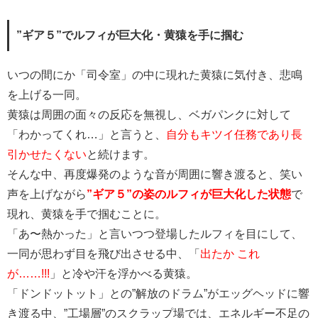
”ギア５”でルフィが巨大化・黄猿を手に掴む
いつの間にか「司令室」の中に現れた黄猿に気付き、悲鳴
を上げる一同。
黄猿は周囲の面々の反応を無視し、ベガパンクに対して
「わかってくれ…」と言うと、
自分もキツイ任務であり長
引かせたくない
と続けます。
そんな中、再度爆発のような音が周囲に響き渡ると、笑い
声を上げながら
”ギア５”の姿のルフィが巨大化した状態
で
現れ、黄猿を手で掴むことに。
「あ〜熱かった」と言いつつ登場したルフィを目にして、
一同が思わず目を飛び出させる中、「
出たか これ
が……!!!
」と冷や汗を浮かべる黄猿。
「ドンドットット」との”解放のドラム”がエッグヘッドに響
き渡る中、”工場層”のスクラップ場では、エネルギー不足の