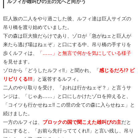
ルフィが雄叫びの主の元へと向かう
巨人族の二人をやり過ごした後、ルフィ達は巨人サイズの
吊り橋を渡り始めていました。
下の森は巨大狼だらけであり、ゾロが「急がねェと巨人が
来たら逃げ場はねェぞ」と口にする中、吊り橋の手すりを
歩くルフィは、
「……」と無言で何かを気にしている様子
を見せます。
ゾロから「どうしたルフィ!!」と聞かれ、「
感じるだろ!? ビ
リビリくる!!!
」と返答するルフィ。
二人のやり取りを受け、「おれは行かねェぞ？」と言うサ
ンジは、「じゃあ……」と口にしかけたゾロを抑えると、
「コイツも行かせねェ!! この世の全ての森に入らせねェ」と
続けました。
一方のルフィは、
ブロックの国で聞こえた雄叫びの主
だと
口にすると、「お前ら先行っててくれ!!」と言い残し、吊り