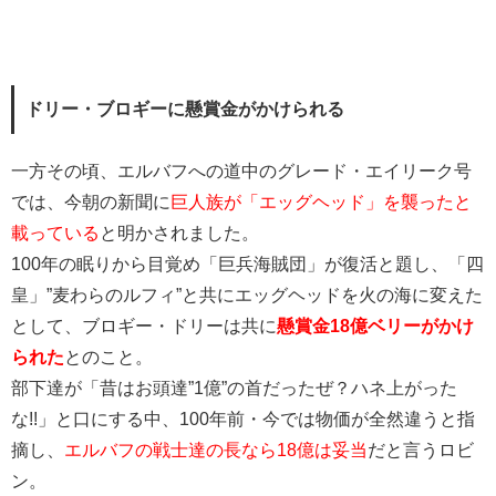
ドリー・ブロギーに懸賞金がかけられる
一方その頃、エルバフへの道中のグレード・エイリーク号
では、今朝の新聞に
巨人族が「エッグヘッド」を襲ったと
載っている
と明かされました。
100年の眠りから目覚め「巨兵海賊団」が復活と題し、「四
皇」”麦わらのルフィ”と共にエッグヘッドを火の海に変えた
として、ブロギー・ドリーは共に
懸賞金18億ベリーがかけ
られた
とのこと。
部下達が「昔はお頭達”1億”の首だったぜ？ハネ上がった
な!!」と口にする中、100年前・今では物価が全然違うと指
摘し、
エルバフの戦士達の長なら18億は妥当
だと言うロビ
ン。