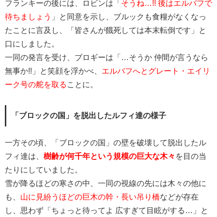
フランキーの後には、ロビンは「
そうね…!! 後はエルバフで
待ちましょう
」と同意を示し、ブルックも食糧がなくなっ
たことに言及し、「皆さんが餓死しては本末転倒です」と
口にしました。
一同の発言を受け、ブロギーは「…そうか 仲間が言うなら
無事か!!」と笑顔を浮かべ、
エルバフへとグレート・エイリ
ーク号の舵を取る
ことに。
「ブロックの国」を脱出したルフィ達の様子
一方その頃、「ブロックの国」の壁を破壊して脱出したル
フィ達は、
樹齢が何千年という規模の巨大な木々
を目の当
たりにしていました。
雪が降るほどの寒さの中、一同の視線の先には木々の他に
も、
山に見紛うほどの巨木の幹・長い吊り橋
などが存在
し、思わず「ちょっと待ってよ 広すぎて目眩がする…」と