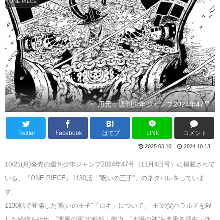
ONE PIECE
引用元：週刊少年ジャンプ2024年47号
Twitter
Facebook
はてブ
LINE
コメント
2025.03.10
2024.10.13
10/21(月)発売の週刊少年ジャンプ2024年47号（11月4日号）に掲載されて
いる、『ONE PIECE』1130話「”呪いの王子”」のネタバレをしていま
す。
1130話で登場した”呪いの王子”「ロキ」について、”王”の父ハラルドを殺
した経緯を始め、”悪魔の実”の種類・能力、”太陽の神”を名乗る理由・強