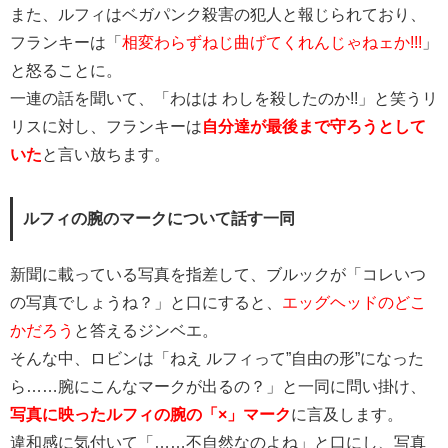
また、ルフィはベガパンク殺害の犯人と報じられており、
フランキーは「
相変わらずねじ曲げてくれんじゃねェか!!!
」
と怒ることに。
一連の話を聞いて、「わはは わしを殺したのか!!」と笑うリ
リスに対し、フランキーは
自分達が最後まで守ろうとして
いた
と言い放ちます。
ルフィの腕のマークについて話す一同
新聞に載っている写真を指差して、ブルックが「コレいつ
の写真でしょうね？」と口にすると、
エッグヘッドのどこ
かだろう
と答えるジンベエ。
そんな中、ロビンは「ねえ ルフィって”自由の形”になった
ら……腕にこんなマークが出るの？」と一同に問い掛け、
写真に映ったルフィの腕の「×」マーク
に言及します。
違和感に気付いて「……不自然なのよね」と口にし、写真