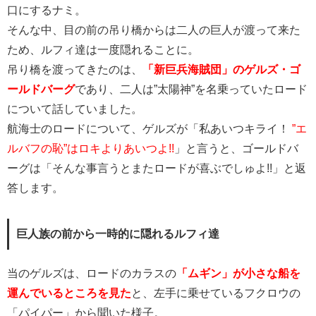
口にするナミ。
そんな中、目の前の吊り橋からは二人の巨人が渡って来た
ため、ルフィ達は一度隠れることに。
吊り橋を渡ってきたのは、
「新巨兵海賊団」のゲルズ・ゴ
ールドバーグ
であり、二人は”太陽神”を名乗っていたロード
について話していました。
航海士のロードについて、ゲルズが「私あいつキライ！
”エ
ルバフの恥”はロキよりあいつよ!!
」と言うと、ゴールドバ
ーグは「そんな事言うとまたロードが喜ぶでしゅよ!!」と返
答します。
巨人族の前から一時的に隠れるルフィ達
当のゲルズは、ロードのカラスの
「ムギン」が小さな船を
運んでいるところを見た
と、左手に乗せているフクロウの
「パイパー」から聞いた様子。