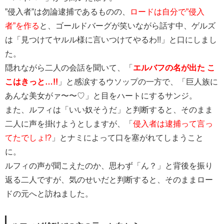
”侵入者”は勿論逮捕であるものの、
ロードは自分で”侵入
者”を作る
と、ゴールドバーグが笑いながら話す中、ゲルズ
は「見つけてヤルル様に言いつけてやるわ!!」と口にしまし
た。
隠れながら二人の会話を聞いて、「
エルバフの名が出た こ
こはきっと…!!
」と感涙するウソップの一方で、「巨人族に
あんな美女がァ〜〜♡」と目をハートにするサンジ。
また、ルフィは「いい奴そうだ」と判断すると、そのまま
二人に声を掛けようとしますが、「
侵入者は逮捕って言っ
てたでしょ!?
」とナミによって口を塞がれてしまうこと
に。
ルフィの声が聞こえたのか、思わず「ん？」と背後を振り
返る二人ですが、気のせいだと判断すると、そのままロー
ドの元へと訪ねました。