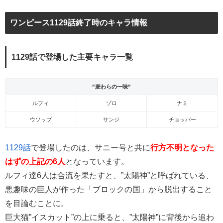
ワンピース1129話終了時のキャラ情報
1129話で登場した主要キャラ一覧
”麦わらの一味”
ルフィ
ゾロ
ナミ
ウソップ
サンジ
チョッパー
1129話
で登場したのは、サニー号と共に
行方不明となった
はずの上記の6人
となっています。
ルフィ達6人は合流を果たすと、”太陽神”と呼ばれている、
悪趣味の巨人が作った「ブロックの国」から脱出すること
を目論むことに。
巨大猫”イスカット”の上に乗ると、”太陽神”に背後から追わ