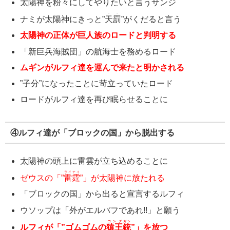
太陽神を粉々にしてやりたいと言うサンジ
・・
ナミが太陽神にきっと”
天罰
”がくだると言う
太陽神の正体が巨人族のロードと判明する
「新巨兵海賊団」の航海士を務めるロード
ムギンがルフィ達を運んで来たと明かされる
”子分”になったことに苛立っていたロード
ロードがルフィ達を再び眠らせることに
④ルフィ達が「ブロックの国」から脱出する
太陽神の頭上に雷雲が立ち込めることに
ライテイ
ゼウスの「”
雷霆
”」が太陽神に放たれる
「ブロックの国」から出ると宣言するルフィ
ウソップは「外がエルバフであれ!!」と願う
コング
ガン
ルフィが「”ゴムゴムの
猿王
銃
”」を放つ