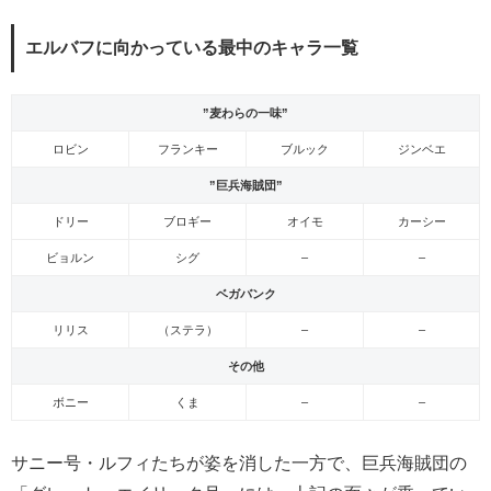
エルバフに向かっている最中のキャラ一覧
”麦わらの一味”
ロビン
フランキー
ブルック
ジンベエ
”巨兵海賊団”
ドリー
ブロギー
オイモ
カーシー
ビョルン
シグ
–
–
ベガバンク
リリス
（ステラ）
–
–
その他
ボニー
くま
–
–
サニー号・ルフィたちが姿を消した一方で、巨兵海賊団の