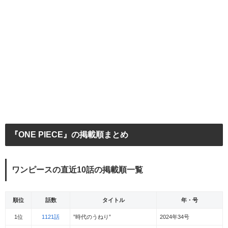
『ONE PIECE』の掲載順まとめ
ワンピースの直近10話の掲載順一覧
順位
話数
タイトル
年・号
1位
1121話
”時代のうねり”
2024年34号