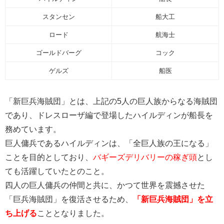
スタンセン
船大工
ロード
航海士
ゴールドバーグ
コック
ゲルズ
船医
「新巨兵海賊団」とは、上記の5人の巨人族からなる海賊団
であり、ドレスローザ編で登場したハイルディンが船長を
務めています。
巨人傭兵であるハイルディンは、「全巨人族の王になる」
ことを目的としており、
バギーズデリバリーの稼ぎ頭
とし
ても活躍していたとのこと。
四人の巨人傭兵の仲間と共に、かつて世界を震撼させた
「巨兵海賊団」を復活させるため、
「新巨兵海賊団」を立
ち上げる
こととなりました。