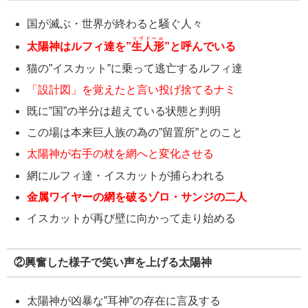
国が滅ぶ・世界が終わると騒ぐ人々
リヴドール
太陽神はルフィ達を”
生人形
”と呼んでいる
猫の”イスカット”に乗って逃亡するルフィ達
「設計図」を覚えたと言い投げ捨てるナミ
既に”国”の半分は超えている状態と判明
この場は本来巨人族の為の”留置所”とのこと
太陽神が右手の杖を網へと変化させる
網にルフィ達・イスカットが捕らわれる
金属ワイヤーの網を破るゾロ・サンジの二人
イスカットが再び壁に向かって走り始める
②興奮した様子で笑い声を上げる太陽神
太陽神が凶暴な”耳神”の存在に言及する