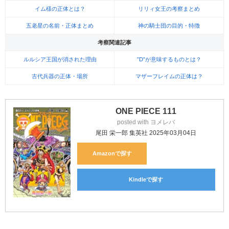
イム様の正体とは？
リリィ女王の考察まとめ
五老星の名前・正体まとめ
神の騎士団の目的・特徴
考察関連記事
ルルシア王国が消された理由
”D”が意味するものとは？
古代兵器の正体・場所
マザーフレイムの正体は？
ONE PIECE 111
posted with
ヨメレバ
尾田 栄一郎 集英社 2025年03月04日
Amazon
Kindle