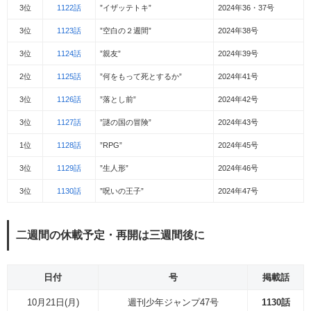
3位
1122話
”イザッテトキ”
2024年36・37号
3位
1123話
”空白の２週間”
2024年38号
3位
1124話
”親友”
2024年39号
2位
1125話
”何をもって死とするか”
2024年41号
3位
1126話
”落とし前”
2024年42号
3位
1127話
”謎の国の冒険”
2024年43号
1位
1128話
”RPG”
2024年45号
3位
1129話
”生人形”
2024年46号
3位
1130話
”呪いの王子”
2024年47号
二週間の休載予定・再開は三週間後に
日付
号
掲載話
10月21日(月)
週刊少年ジャンプ47号
1130話