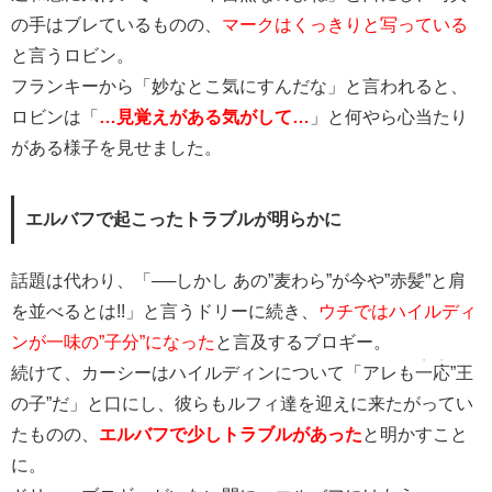
の手はブレているものの、
マークはくっきりと写っている
と言うロビン。
フランキーから「妙なとこ気にすんだな」と言われると、
ロビンは「
…見覚えがある気がして…
」と何やら心当たり
がある様子を見せました。
エルバフで起こったトラブルが明らかに
話題は代わり、「──しかし あの”麦わら”が今や”赤髪”と肩
を並べるとは!!」と言うドリーに続き、
ウチではハイルディ
ンが一味の”子分”になった
と言及するブロギー。
・・
続けて、カーシーはハイルディンについて「アレも
一応
”王
の子”だ」と口にし、彼らもルフィ達を迎えに来たがってい
たものの、
エルバフで少しトラブルがあった
と明かすこと
に。