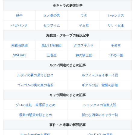
各キャラの解説記事
緑牛
火ノ傷の男
ウタ
シャンクス
ベガパンク
セラフィム
イム様
リリィ女王
海賊団・グループの解説記事
赤髪海賊団
黒ひげ海賊団
クロスギルド
革命軍
SWORD
五老星
神の騎士団
”D”の一族
ルフィ関連のまとめ記事
ルフィの夢の果てとは？
ルフィ＝ジョイボーイ説
ゴムゴムの実の真の名前
ギア５の技・覚醒の詳細
キャラ関連のまとめ記事
ゾロの血筋・家系図まとめ
シャンクスの複数人説
最新の懸賞金額まとめ
新たな四皇のキャラ一覧
事件・出来事の解説記事
ロッキーポート事件
ゴッドバレー事件