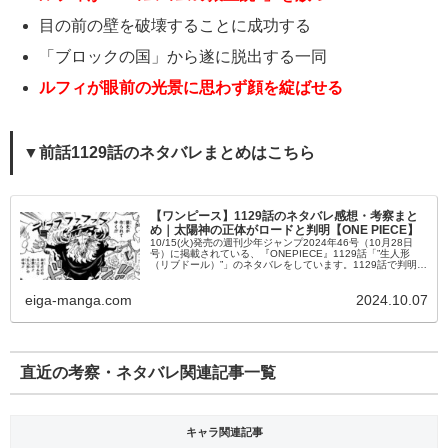
目の前の壁を破壊することに成功する
「ブロックの国」から遂に脱出する一同
ルフィが眼前の光景に思わず顔を綻ばせる
▼前話1129話のネタバレまとめはこちら
【ワンピース】1129話のネタバレ感想・考察まと
め｜太陽神の正体がロードと判明【ONE PIECE】
10/15(火)発売の週刊少年ジャンプ2024年46号（10月28日
号）に掲載されている、『ONEPIECE』1129話「”生人形
（リブドール）”」のネタバレをしています。1129話で判明し
た”太陽神”の正体であるロードの目的、ルフィたち・...
eiga-manga.com
2024.10.07
直近の考察・ネタバレ関連記事一覧
キャラ関連記事