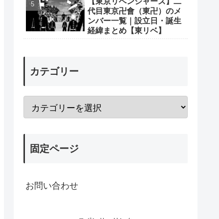
【東京リベンジャーズ】二
代目東京卍會（東卍）のメ
ンバー一覧｜設立日・誕生
経緯まとめ【東リベ】
カテゴリー
固定ページ
お問い合わせ