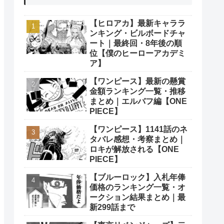
【ヒロアカ】最新キャララ
ンキング・ビルボードチャ
ート｜最終回・8年後の順
位【僕のヒーローアカデミ
ア】
【ワンピース】最新の懸賞
金額ランキング一覧・推移
まとめ｜エルバフ編【ONE
PIECE】
【ワンピース】1141話のネ
タバレ感想・考察まとめ｜
ロキが解放される【ONE
PIECE】
【ブルーロック】入札年俸
価格のランキング一覧・オ
ークション結果まとめ｜最
新299話まで