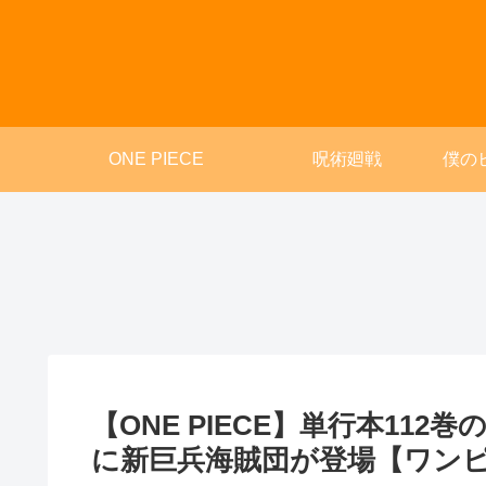
ONE PIECE
呪術廻戦
僕の
【ONE PIECE】単行本11
に新巨兵海賊団が登場【ワン