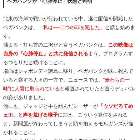
ベガパンクが「心肺停止」状態と判明
北東の海岸で戦いが行われている中、遂に配信を開始した
ベガパンクは、「
私は──二つの罪を犯した
」と話し始めま
す。
捕まる・打ち首の二択だと言うベガパンクは、
この映像は
自身の「心肺停止」と共に発信される
よう、プログラムす
るつもりだと続けることに。
場面はシャボンディ諸島に移り、ベガパンクが既に死んで
いると察する人々の一方で、ニュースでは、
”麦わらの一
味”に人質に取られている
と報道されていたと言うデュバル
の姿がありました。
他にも、ジャッジと手を組んだシーザーが
「ウソだろてめ
ェ!!!」と声を荒げる様子
に加え、こういう発信をされる
と、新聞屋が終わってしまうと頭を抱えるモルガンズが描
かれることに。