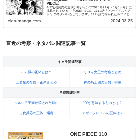
PIECE】
4/22(月)発売の週刊少年ジャンプ2024年21号（5月6日号）に
掲載されている、『ONEPIECE』1112話「”ハードアスペク
ト”」のネタバレをしています。1112話で描かれたルフィとピ
ーター聖・ウォーキュリー聖の戦いを始め、”配信電...
eiga-manga.com
2024.03.25
直近の考察・ネタバレ関連記事一覧
キャラ関連記事
イム様の正体とは？
リリィ女王の考察まとめ
五老星の名前・正体まとめ
神の騎士団の目的・特徴
考察関連記事
ルルシア王国が消された理由
”D”が意味するものとは？
古代兵器の正体・場所
マザーフレイムの正体は？
ONE PIECE 110