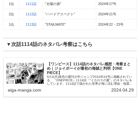
1位
1111話
”太陽の盾”
2024年17号
2位
1112話
”ハードアスペクト”
2024年21号
1位
1113話
”STAILMATE”
2024年22・23号
▼次話1114話のネタバレ考察はこちら
【ワンピース】1114話のネタバレ感想・考察まと
め｜ジョイボーイが最初の海賊と判明【ONE
PIECE】
5/13(月)発売の週刊少年ジャンプ2024年24号に掲載されてい
る、『ONEPIECE』1114話「”イカロスの翼”」のネタバレを
しています。1114話で描かれた世界が海に沈む理由・地震に
よる海面上昇の関係性を始め、”マザーフレイム”の特...
eiga-manga.com
2024.04.29