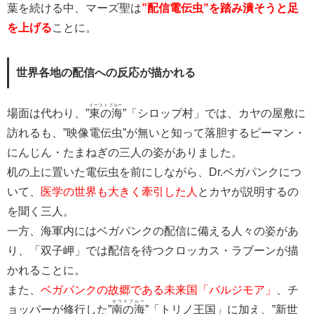
葉を続ける中、マーズ聖は
”配信電伝虫”を踏み潰そうと足
を上げる
ことに。
世界各地の配信への反応が描かれる
イーストブルー
場面は代わり、”
東の海
”「シロップ村」では、カヤの屋敷に
訪れるも、”映像電伝虫”が無いと知って落胆するピーマン・
にんじん・たまねぎの三人の姿がありました。
机の上に置いた電伝虫を前にしながら、Dr.ベガパンクにつ
いて、
医学の世界も大きく牽引した人
とカヤが説明するの
を聞く三人。
一方、海軍内にはベガパンクの配信に備える人々の姿があ
り、「双子岬」では配信を待つクロッカス・ラブーンが描
かれることに。
また、
ベガパンクの故郷である未来国「バルジモア」
、チ
サウスブルー
ョッパーが修行した”
南の海
”「トリノ王国」に加え、”新世