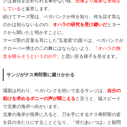
クは通信を止められる事がない様、
想像より厳重な警戒を
している
と返答します。
続けてマーズ聖は、ベガパンクが何を知り、何を話す気な
のかは知らないものの、
オハラの研究を受け継いだ
とヨー
クから聞いたと明かすことに。
マーズ聖の言葉を耳にした”五老星”の面々は、ベガパンクが
クローバー博士の二の舞にはならないよう、「
オハラの無
念を晴らそうというのか!?
」と思い至る様子を見せます。
サンジがナス寿郎聖に蹴りかかる
場面は代わり、ベガパンクを担いで走るサンジは、
自分の
助けを求めるボニーの声が聞こえる
と言うと、猛スピード
で北東の海岸へ向かいます。
北東の海岸が視界に入ると、刀を手にするナス寿郎聖の姿
を目の当たりにすることとなり、「何だあいつは」と疑問