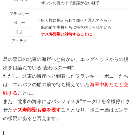
・サンジの腕の中で意識がない様子
フランキー
・巨人族に抱えられて船へと運んでもらう
ボニー
・船の前で中将たちに待ち構えられている
くま
・
ナス寿郎聖と対峙することに
アトラス
島の裏口の北東の海岸へと向かい、エッグヘッドからの脱
出を目論んでいる”麦わらの一味”。
ただし、北東の海岸へと到着したフランキー・ボニーたち
は、エルバフの船の前で待ち構えていた
海軍中将たちと交
戦する
ことに。
また、北東の海岸にはパシフィスタ”マークIII”を全機停止さ
せた
ナス寿郎聖も姿を現す
こととなり、ボニー達はピンチ
の状況にあると言えます。