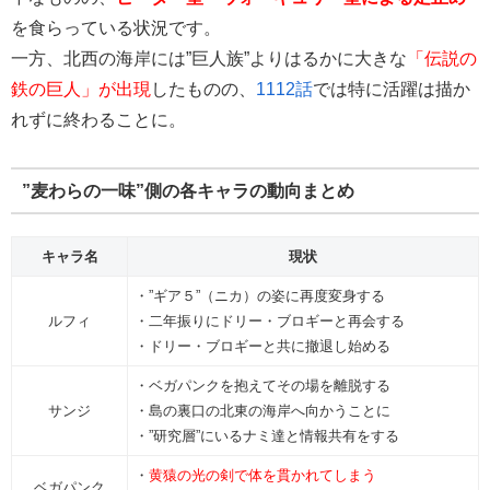
を食らっている状況です。
一方、北西の海岸には”巨人族”よりはるかに大きな
「伝説の
鉄の巨人」が出現
したものの、
1112話
では特に活躍は描か
れずに終わることに。
”麦わらの一味”側の各キャラの動向まとめ
キャラ名
現状
・”ギア５”（ニカ）の姿に再度変身する
ルフィ
・二年振りにドリー・ブロギーと再会する
・ドリー・ブロギーと共に撤退し始める
・ベガパンクを抱えてその場を離脱する
サンジ
・島の裏口の北東の海岸へ向かうことに
・”研究層”にいるナミ達と情報共有をする
・
黄猿の光の剣で体を貫かれてしまう
ベガパンク