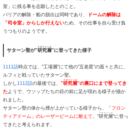
室」に残る事を志願したとのこと。
バリアの解除・船の脱出は同時であり、
ドームの解除は
「司令室」からしか行えない
ため、その仕事を自ら受け負
うつもりのようです。
ラボフェーズ
サターン聖が”
研究層
”に登ってきた様子
1111話
時点では、”工場層”にて他の”五老星”の面々と共に、
ルフィと戦っていたサターン聖。
ラボフェーズ
しかし
1112話
の最後では、
”
研究層
”の裏口にまで登ってき
た
ようで、ウソップたちの目の前に足が現れる様子が描か
れました。
サターン聖の体から煙が上がっている様子から、
「フロン
ラボフェーズ
ティアドーム」のレーザービームに耐えて
、”
研究層
”に登っ
てきたと考えられます。