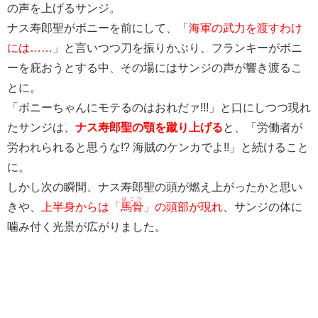
の声を上げるサンジ。
ナス寿郎聖がボニーを前にして、「
海軍の武力を渡すわけ
には……
」と言いつつ刀を振りかぶり、フランキーがボニ
ーを庇おうとする中、その場にはサンジの声が響き渡るこ
とに。
「ボニーちゃんにモテるのはおれだァ!!!」と口にしつつ現れ
たサンジは、
ナス寿郎聖の顎を蹴り上げる
と、「労働者が
労われられると思うな!? 海賊のケンカでよ!!」と続けること
に。
しかし次の瞬間、ナス寿郎聖の頭が燃え上がったかと思い
ばこつ
きや、
上半身からは「
馬骨
」の頭部が現れ
、サンジの体に
噛み付く光景が広がりました。