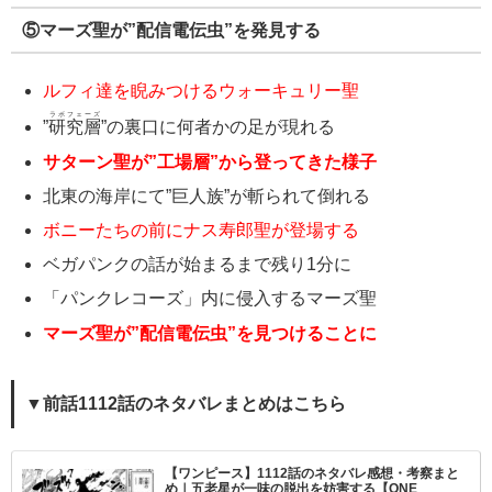
⑤マーズ聖が”配信電伝虫”を発見する
ルフィ達を睨みつけるウォーキュリー聖
ラボフェーズ
”
研究層
”の裏口に何者かの足が現れる
サターン聖が”工場層”から登ってきた様子
北東の海岸にて”巨人族”が斬られて倒れる
ボニーたちの前にナス寿郎聖が登場する
ベガパンクの話が始まるまで残り1分に
「パンクレコーズ」内に侵入するマーズ聖
マーズ聖が”配信電伝虫”を見つけることに
▼前話1112話のネタバレまとめはこちら
【ワンピース】1112話のネタバレ感想・考察まと
め｜五老星が一味の脱出を妨害する【ONE