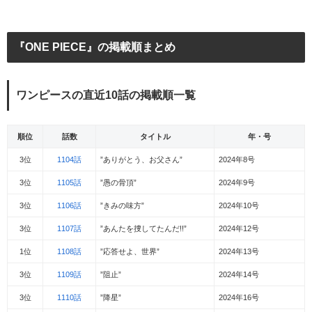
『ONE PIECE』の掲載順まとめ
ワンピースの直近10話の掲載順一覧
順位
話数
タイトル
年・号
3位
1104話
”ありがとう、お父さん”
2024年8号
3位
1105話
”愚の骨頂”
2024年9号
3位
1106話
”きみの味方”
2024年10号
3位
1107話
”あんたを捜してたんだ!!”
2024年12号
1位
1108話
”応答せよ、世界”
2024年13号
3位
1109話
”阻止”
2024年14号
3位
1110話
”降星”
2024年16号