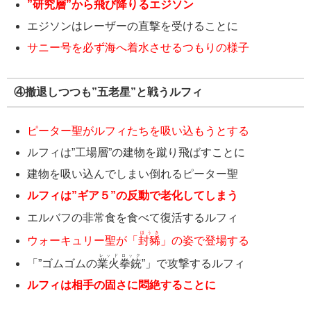
”
研究層
”から飛び降りるエジソン
エジソンはレーザーの直撃を受けることに
サニー号を必ず海へ着水させるつもりの様子
④撤退しつつも”五老星”と戦うルフィ
ピーター聖がルフィたちを吸い込もうとする
ルフィは”工場層”の建物を蹴り飛ばすことに
建物を吸い込んでしまい倒れるピーター聖
ルフィは”ギア５”の反動で老化してしまう
エルバフの非常食を食べて復活するルフィ
ほうき
ウォーキュリー聖が「
封豨
」の姿で登場する
レッド
ロック
「”ゴムゴムの
業火
拳銃
”」で攻撃するルフィ
ルフィは相手の固さに悶絶することに