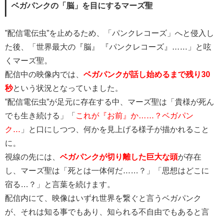
ベガパンクの「脳」を目にするマーズ聖
”配信電伝虫”を止めるため、「パンクレコーズ」へと侵入し
た後、「世界最大の『脳』 『パンクレコーズ』……」と呟
くマーズ聖。
配信中の映像内では、
ベガパンクが話し始めるまで残り30
秒
という状況となっていました。
”配信電伝虫”が足元に存在する中、マーズ聖は「貴様が死ん
・・
でも生き続ける」「
これが『
お前
』か……？ベガパン
ク…
」と口にしつつ、何かを見上げる様子が描かれること
に。
視線の先には、
ベガパンクが切り離した巨大な頭
が存在
し、マーズ聖は「死とは一体何だ……？」「思想はどこに
宿る…？」と言葉を続けます。
配信内にて、映像はいずれ世界を繋ぐと言うベガパンク
が、それは知る事でもあり、知られる不自由でもあると言