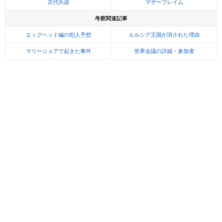
古代兵器
マザーフレイム
考察関連記事
エッグヘッド編の犯人予想
ルルシア王国が消された理由
マリージョアで起きた事件
世界会議の詳細・参加者