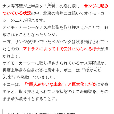
ばこつ
ナス寿郎聖が上半身を「
馬骨
」の姿に戻し、
サンジに噛み
ついている状況
の中、北東の海岸には続いてオイモ・カー
シーの二人が現れます。
オイモ・カーシーがナス寿郎聖を取り押さえたことで、解
放されることとなったサンジ。
一方、サンジが担いでいたベガパンクは吹き飛ばされてい
たものの、
アトラスによって手で受け止められる様子
が描
かれます。
オイモ・カーシーに取り押さえられているナス寿郎聖が、
ディストーション
再度上半身を自身の姿に戻す中、ボニーは「”
ゆがんだ
フューチャー
未来
”」を発動していました。
ボニーは、
「”巨人みたいな未来”」と巨大化した姿
に変身
すると、取り押さえられている状態のナス寿郎聖を、その
まま踏み潰そうとすることに。