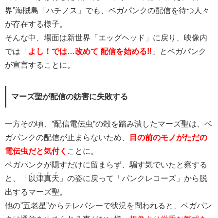
界”海賊島「ハチノス」でも、ベガパンクの配信を待つ人々
が存在する様子。
そんな中、場面は新世界「エッグヘッド」に戻り、映像内
では「
よし！では…改めて 配信を始める!!
」とベガパンク
が宣言することに。
マーズ聖が配信の妨害に失敗する
一方その頃、”配信電伝虫”の殻を踏み潰したマーズ聖は、ベ
ガパンクの配信が止まらないため、
目の前のモノがただの
電伝虫だと気付く
ことに。
ベガパンクが隠すだけに留まらず、騙す気でいたと察する
いつまで
と、「
以津真天
」の姿に戻って「パンクレコーズ」から脱
出するマーズ聖。
他の”五老星”からテレパシーで状況を問われると、ベガパン