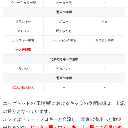
ウォーキュリー聖
ピーター聖
–
北東の海岸
フランキー
ボニー
くま
アトラス
巨人族たち
–
ポンスキー中将
レッドキング中将
ギロチン中将
ナス寿郎聖
–
–
北東の海岸への道中
サンジ
ベガパンク
–
北西の海岸
伝説の鉄の巨人
–
–
エッグヘッドの”工場層”におけるキャラの位置関係は、上記
の通りとなっています。
ルフィはドリー・ブロギーと合流し、北東の海岸へと撤退
中なものの、
ピーター聖・ウォーキュリー聖による足止め