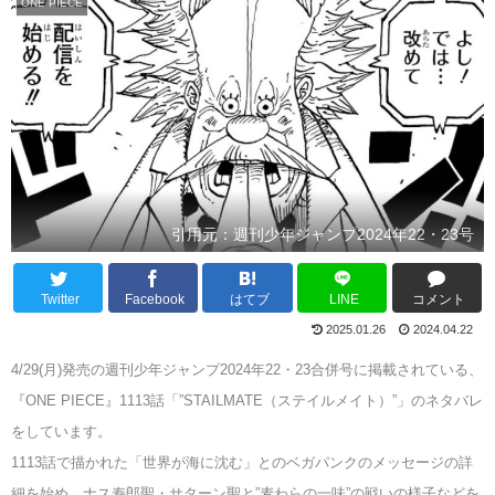
ONE PIECE
引用元：週刊少年ジャンプ2024年22・23号
Twitter
Facebook
はてブ
LINE
コメント
2025.01.26
2024.04.22
4/29(月)発売の週刊少年ジャンプ2024年22・23合併号に掲載されている、
『ONE PIECE』1113話「”STAILMATE（ステイルメイト）”」のネタバレ
をしています。
1113話で描かれた「世界が海に沈む」とのベガパンクのメッセージの詳
細を始め、ナス寿郎聖・サターン聖と”麦わらの一味”の戦いの様子などを