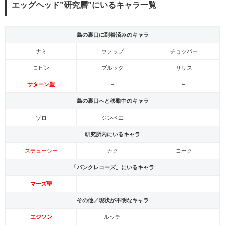
エッグヘッド”研究層”にいるキャラ一覧
島の裏口に到着済みのキャラ
ナミ
ウソップ
チョッパー
ロビン
ブルック
リリス
サターン聖
–
–
島の裏口へと移動中のキャラ
ゾロ
ジンベエ
–
研究所内にいるキャラ
ステューシー
カク
ヨーク
「パンクレコーズ」にいるキャラ
マーズ聖
–
–
その他／現状が不明なキャラ
エジソン
ルッチ
–