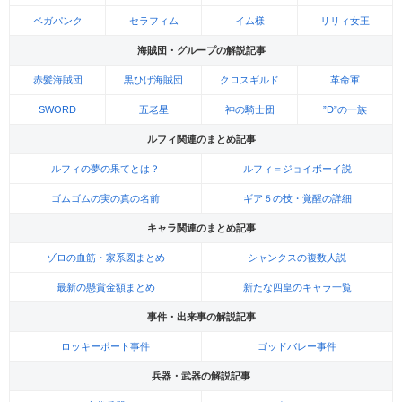
ベガパンク
セラフィム
イム様
リリィ女王
海賊団・グループの解説記事
赤髪海賊団
黒ひげ海賊団
クロスギルド
革命軍
SWORD
五老星
神の騎士団
”D”の一族
ルフィ関連のまとめ記事
ルフィの夢の果てとは？
ルフィ＝ジョイボーイ説
ゴムゴムの実の真の名前
ギア５の技・覚醒の詳細
キャラ関連のまとめ記事
ゾロの血筋・家系図まとめ
シャンクスの複数人説
最新の懸賞金額まとめ
新たな四皇のキャラ一覧
事件・出来事の解説記事
ロッキーポート事件
ゴッドバレー事件
兵器・武器の解説記事