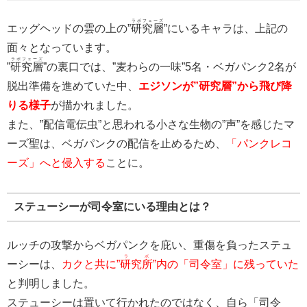
ラボフェーズ
エッグヘッドの雲の上の”
研究層
”にいるキャラは、上記の
面々となっています。
ラボフェーズ
”
研究層
”の裏口では、”麦わらの一味”5名・ベガパンク2名が
脱出準備を進めていた中、
エジソンが”研究層”から飛び降
りる様子
が描かれました。
また、”配信電伝虫”と思われる小さな生物の”声”を感じたマ
ーズ聖は、ベガパンクの配信を止めるため、
「パンクレコ
ーズ」へと侵入する
ことに。
ステューシーが司令室にいる理由とは？
ルッチの攻撃からベガパンクを庇い、重傷を負ったステュ
ラボ
ーシーは、
カクと共に”
研究所
”内の「司令室」に残っていた
と判明しました。
ステューシーは置いて行かれたのではなく、自ら「司令