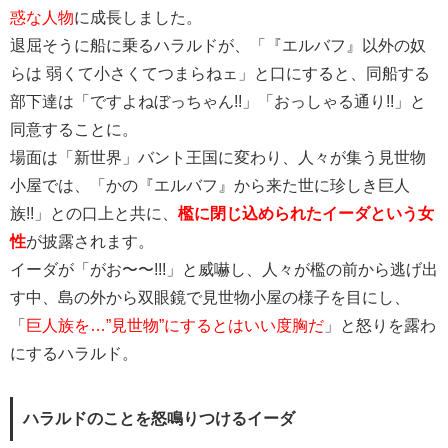
惑な人物
に成長しました。
退屈そうに船に乗るハラルドが、「『エルバフ』以外の奴
らは 弱くて小さくてつまらねェ」と口にすると、同船する
部下達は「ですよねぼっちゃん!!」「おっしゃる通り!!」と
同意することに。
場面は「新世界」バント王国に変わり、人々が集う見世物
小屋では、「かの『エルバフ』から来た世に珍しき巨人
族!!」との口上と共に、
檻に閉じ込められたイーダという女
性
が披露されます。
イーダが「がお〜〜!!!」と威嚇し、人々が檻の前から逃げ出
す中、島の外から双眼鏡で見世物小屋の様子を目にし、
「
巨人族を…”見世物”にするとはいい度胸だ
」と怒りを露わ
にするハラルド。
ハラルドのことを怒鳴りつけるイーダ