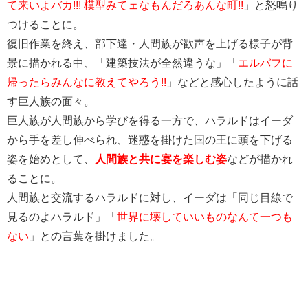
て来いよバカ!!! 模型みてェなもんだろあんな町!!
」と怒鳴り
つけることに。
復旧作業を終え、部下達・人間族が歓声を上げる様子が背
景に描かれる中、「建築技法が全然違うな」「
エルバフに
帰ったらみんなに教えてやろう!!
」などと感心したように話
す巨人族の面々。
巨人族が人間族から学びを得る一方で、ハラルドはイーダ
から手を差し伸べられ、迷惑を掛けた国の王に頭を下げる
姿を始めとして、
人間族と共に宴を楽しむ姿
などが描かれ
ることに。
人間族と交流するハラルドに対し、イーダは「同じ目線で
見るのよハラルド」「
世界に壊していいものなんて一つも
ない
」との言葉を掛けました。