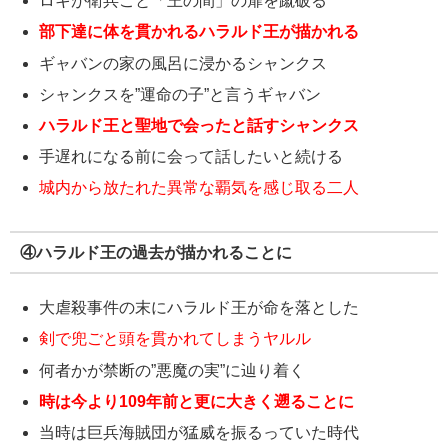
ロキが衛兵ごと「王の間」の扉を蹴破る
部下達に体を貫かれるハラルド王が描かれる
ギャバンの家の風呂に浸かるシャンクス
シャンクスを”運命の子”と言うギャバン
ハラルド王と聖地で会ったと話すシャンクス
手遅れになる前に会って話したいと続ける
城内から放たれた異常な覇気を感じ取る二人
④ハラルド王の過去が描かれることに
大虐殺事件の末にハラルド王が命を落とした
剣で兜ごと頭を貫かれてしまうヤルル
何者かが禁断の”悪魔の実”に辿り着く
時は今より109年前と更に大きく遡ることに
当時は巨兵海賊団が猛威を振るっていた時代