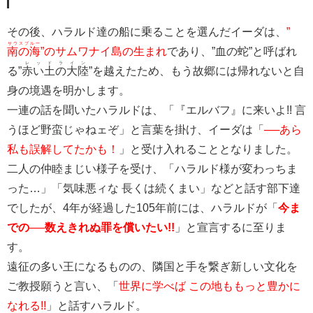
その後、ハラルド達の船に乗ることを選んだイーダは、
”
サウスブルー
南の海
”のサムワナイ島の生まれ
であり、”血の蛇”と呼ばれ
レッドライン
る”
赤い土の大陸
”を越えたため、もう故郷には帰れないと自
身の境遇を明かします。
一連の話を聞いたハラルドは、「『エルバフ』に来いよ!! 言
うほど野蛮じゃねェぞ」と言葉を掛け、イーダは「
──あら
私も誤解してたかも！
」と受け入れることとなりました。
二人の仲睦まじい様子を受け、「ハラルド様が変わっちま
った…」「気味悪ィな 長くは続くまい」などと話す部下達
でしたが、4年が経過した105年前には、ハラルドが「
今ま
での──数えきれぬ罪を償いたい!!
」と宣言するに至りま
す。
遠征の多い王になるものの、隣国と手を繋ぎ新しい文化を
ご教授願うと言い、「
世界に学べば この地ももっと豊かに
なれる!!
」と話すハラルド。