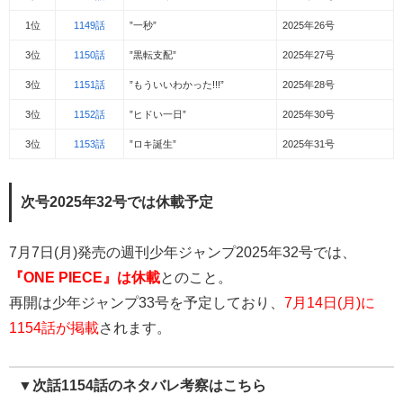
1位
1149話
”一秒”
2025年26号
3位
1150話
”黒転支配”
2025年27号
3位
1151話
”もういいわかった!!!”
2025年28号
3位
1152話
”ヒドい一日”
2025年30号
3位
1153話
”ロキ誕生”
2025年31号
次号2025年32号では休載予定
7月7日(月)発売の週刊少年ジャンプ2025年32号では、
『ONE PIECE』は休載
とのこと。
再開は少年ジャンプ33号を予定しており、
7月14日(月)に
1154話が掲載
されます。
▼次話1154話のネタバレ考察はこちら