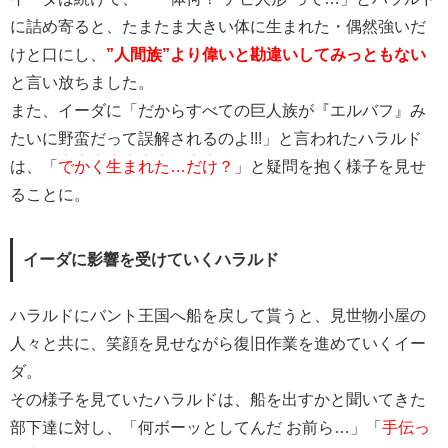
に詰め寄ると、たまたま大きい体に生まれた・偶然強いだ
けと口にし、
”人間族”より偉いと勘違いしてみっともない
と言い放ちました。
また、イーダに「だからすべての巨人族が『エルバフ』み
たいに野蛮だって誤解されるのよ!!!」と言われたハラルド
・・・・・・・
・・
は、「
でかく生まれた
…
だけ
？
」と疑問を抱く様子を見せ
ることに。
イーダに影響を受けていくハラルド
ハラルドにバント王国へ船を戻して貰うと、見世物小屋の
人々と共に、笑顔を見せながら復旧作業を進めていくイー
ダ。
その様子を見ていたハラルドは、船を出すかと聞いてきた
部下達に対し、「何ボーッとしてんだ お前ら…」「
手伝っ