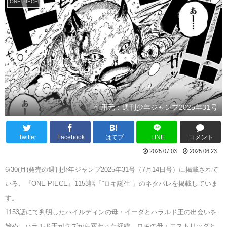
ONE PIECE
引用元：週刊少年ジャンプ2025年31号
Twitter
Facebook
はてブ
LINE
コメント
2025.07.03
2025.06.23
6/30(月)発売の週刊少年ジャンプ2025年31号（7月14日号）に掲載されて
いる、『ONE PIECE』1153話「”ロキ誕生”」のネタバレを掲載していま
す。
1153話にて判明したハイルディンの母・イーダとハラルド王の出会いを
始め、ハラルド王がクズから変わった経緯、ロキの母・エストリッダと