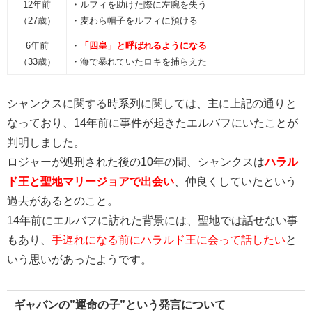
12年前
・ルフィを助けた際に左腕を失う
（27歳）
・麦わら帽子をルフィに預ける
6年前
・
「四皇」と呼ばれるようになる
（33歳）
・海で暴れていたロキを捕らえた
シャンクスに関する時系列に関しては、主に上記の通りと
なっており、14年前に事件が起きたエルバフにいたことが
判明しました。
ロジャーが処刑された後の10年の間、シャンクスは
ハラル
ド王と聖地マリージョアで出会い
、仲良くしていたという
過去があるとのこと。
14年前にエルバフに訪れた背景には、聖地では話せない事
もあり、
手遅れになる前にハラルド王に会って話したい
と
いう思いがあったようです。
ギャバンの”運命の子”という発言について