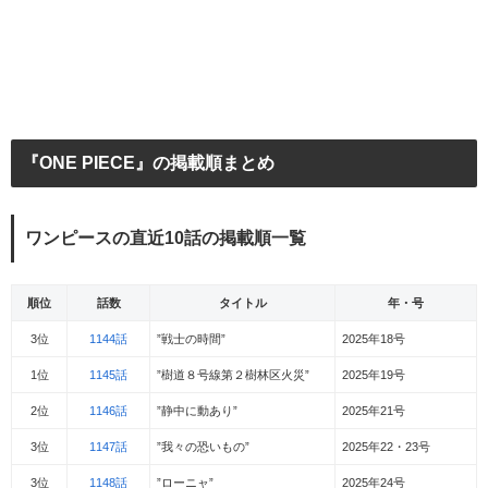
『ONE PIECE』の掲載順まとめ
ワンピースの直近10話の掲載順一覧
順位
話数
タイトル
年・号
3位
1144話
”戦士の時間”
2025年18号
1位
1145話
”樹道８号線第２樹林区火災”
2025年19号
2位
1146話
”静中に動あり”
2025年21号
3位
1147話
”我々の恐いもの”
2025年22・23号
3位
1148話
”ローニャ”
2025年24号