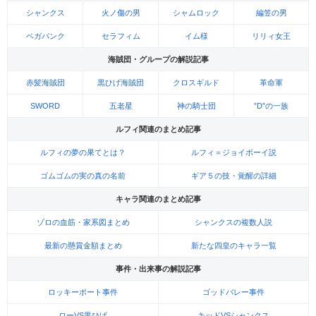
シャンクス
火ノ傷の男
シャムロック
編笠の男
ベガパンク
セラフィム
イム様
リリィ女王
海賊団・グループの解説記事
赤髪海賊団
黒ひげ海賊団
クロスギルド
革命軍
SWORD
五老星
神の騎士団
”D”の一族
ルフィ関連のまとめ記事
ルフィの夢の果てとは？
ルフィ＝ジョイボーイ説
ゴムゴムの実の真の名前
ギア５の技・覚醒の詳細
キャラ関連のまとめ記事
ゾロの血筋・家系図まとめ
シャンクスの複数人説
最新の懸賞金額まとめ
新たな四皇のキャラ一覧
事件・出来事の解説記事
ロッキーポート事件
ゴッドバレー事件
ローVS黒ひげ
キッドVSシャンクス