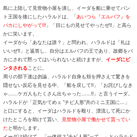
島に上陸して見世物小屋を潰し、イーダを船に乗せてバン
ト王国を後にしたハラルドは、「
あいつら『エルバフ』を
バカにしやがって!!!
」「目にもの見せてやったぜ!!」と高ら
かに笑います。
イーダから「あなたは誰？」と問われ、ハラルドは「礼は
いいぜ!!」と返答し、自分はエルバフの王であり、故郷をバ
カにされて黙ってはいられないと続けますが、
イーダにビ
ンタされる
ことに。
周りの部下達は勿論、ハラルド自身も頬を押さえて驚きを
隠せない反応を見せる中、「船を戻して!!」「お詫びしなき
ゃ……ケガ人もたくさん出ちゃった……!!」と言うイーダ。
ハラルドが「正気かてめェ ”チビ人形”共のミニ王国に…」
と口にすると、イーダはハラルドを殴り、漂流して死にか
けたところを助けて貰い、
見世物小屋で働かせて貰ってい
た
と明かします。
・・・・
イーダは続けて、「一体何？”
チビ人形
”って…」とハラルド