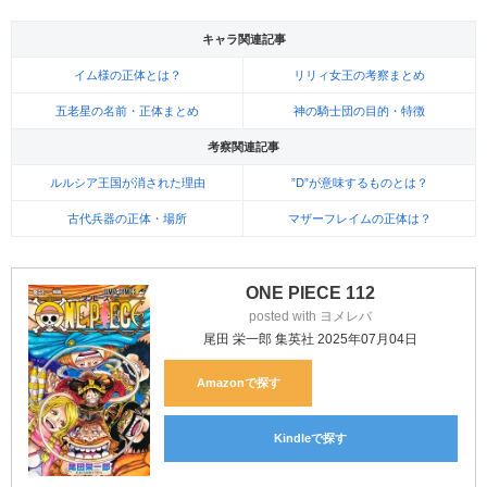
キャラ関連記事
イム様の正体とは？
リリィ女王の考察まとめ
五老星の名前・正体まとめ
神の騎士団の目的・特徴
考察関連記事
ルルシア王国が消された理由
”D”が意味するものとは？
古代兵器の正体・場所
マザーフレイムの正体は？
ONE PIECE 112
posted with
ヨメレバ
尾田 栄一郎 集英社 2025年07月04日
Amazon
Kindle