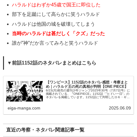
ハラルドはわずか45歳で国王に即位した
部下を足蹴にして高らかに笑うハラルド
ハラルドは他国の城を破壊してしまう
当時のハラルドは甚だしく「クズ」だった
誰が”神”だか言ってみろと笑うハラルド
▼前話1152話のネタバレまとめはこちら
【ワンピース】1152話のネタバレ感想・考察まと
め｜ハラルド王の死の真相が判明【ONE PIECE】
6/23(月)発売の週刊少年ジャンプ2025年30号（7月7日号）に
掲載されている、『ONEPIECE』1152話「”ヒドい一日”」の
ネタバレを掲載しています。1152話にて判明したロキ・ギャ
バンが知る14年前の事件の真相を始め、ハラルド王...
eiga-manga.com
2025.06.09
直近の考察・ネタバレ関連記事一覧