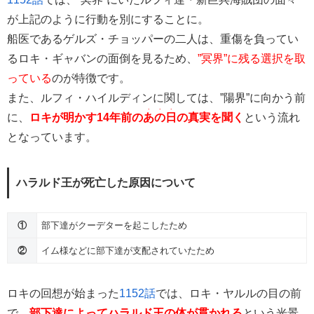
が上記のように行動を別にすることに。
船医であるゲルズ・チョッパーの二人は、重傷を負ってい
るロキ・ギャバンの面倒を見るため、
”冥界”に残る選択を取
っている
のが特徴です。
また、ルフィ・ハイルディンに関しては、”陽界”に向かう前
・・・
に、
ロキが明かす14年前の
あの日
の真実を聞く
という流れ
となっています。
ハラルド王が死亡した原因について
①
部下達がクーデターを起こしたため
②
イム様などに部下達が支配されていたため
ロキの回想が始まった
1152話
では、ロキ・ヤルルの目の前
で、
部下達によってハラルド王の体が貫かれる
という光景