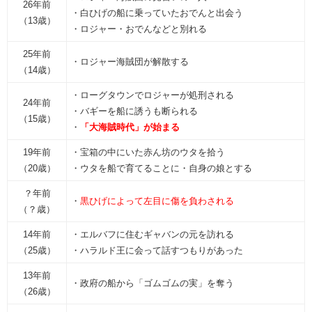
26年前
・白ひげの船に乗っていたおでんと出会う
（13歳）
・ロジャー・おでんなどと別れる
25年前
・ロジャー海賊団が解散する
（14歳）
・ローグタウンでロジャーが処刑される
24年前
・バギーを船に誘うも断られる
（15歳）
・
「大海賊時代」が始まる
19年前
・宝箱の中にいた赤ん坊のウタを拾う
（20歳）
・ウタを船で育てることに・自身の娘とする
？年前
・
黒ひげによって左目に傷を負わされる
（？歳）
14年前
・エルバフに住むギャバンの元を訪れる
（25歳）
・ハラルド王に会って話すつもりがあった
13年前
・政府の船から「ゴムゴムの実」を奪う
（26歳）