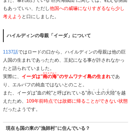
また、暴れ続けている”巨兵海賊団”に関しては、戦える側面
もあっていい、ただし
他国への威嚇になりすぎるなら少し
考えよう
と口にしました。
ハイルディンの母親「イーダ」について
1137話
ではロードの口から、ハイルディンの母親は他の巨
人国の生まれであったため、王妃になる事が許されなかっ
たと語られていました。
サウスブルー
実際に、
イーダは”
南の海
”のサムワナイ島の生まれ
であ
り、エルバフの純血ではないとのこと。
レッドライン
また、イーダは”血の蛇”と呼ばれている”
赤い土の大陸
”を越
えたため、
109年前時点では故郷に帰ることができない状態
だったようです。
現在も国の東の”漁師村”に住んでいる？