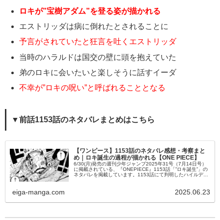
ロキが”宝樹アダム”を登る姿が描かれる
エストリッダは病に倒れたとされることに
予言がされていたと狂言を吐くエストリッダ
当時のハラルドは国交の壁に頭を抱えていた
弟のロキに会いたいと楽しそうに話すイーダ
不幸が”ロキの呪い”と呼ばれることとなる
▼前話1153話のネタバレまとめはこちら
【ワンピース】1153話のネタバレ感想・考察まと
め｜ロキ誕生の過程が描かれる【ONE PIECE】
6/30(月)発売の週刊少年ジャンプ2025年31号（7月14日号）
に掲載されている、『ONEPIECE』1153話「”ロキ誕生”」の
ネタバレを掲載しています。1153話にて判明したハイルディ
ンの母・イーダとハラルド王の出会いを始め、ハラル...
eiga-manga.com
2025.06.23