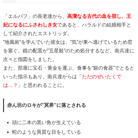
「エルバフ」の長老達から、
高潔なる古代の血を宿し、王
妃になるにふさわしき女
であると、ハラルドの結婚相手と
して紹介されたエストリッダ。
”地風術”を学んでいた彼女は、”気”が東へ逃げているため窓
を塞ぐ、鏡の配置が”五星殺”のため処分するなど、衛兵達に
次々と指図をしました。
また、部屋に宝石・黄金を運ぶ、食事を”銀の食器”でとると
いった指示もあり、衛兵達からは「
ただのぜいたくで
は…？
」と思われることに。
赤ん坊のロキが”冥界”に落とされる
頭に二本の黒い角が生えている
蛇のような異質な目をしている