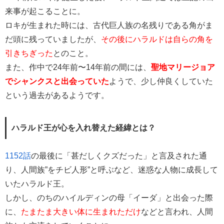
来事が起こることに。
ロキが生まれた時には、古代巨人族の名残りである角がま
だ頭に残っていましたが、
その後にハラルドは自らの角を
引きちぎった
とのこと。
また、作中で24年前〜14年前の間には、
聖地マリージョア
でシャンクスと出会っていた
ようで、少し仲良くしていた
という過去があるようです。
ハラルド王が心を入れ替えた経緯とは？
1152話
の最後に「甚だしくクズだった」と言及された通
り、人間族”をチビ人形”と呼ぶなど、迷惑な人物に成長して
いたハラルド王。
しかし、のちのハイルディンの母「イーダ」と出会った際
に、
たまたま大きい体に生まれただけ
などと言われ、人間