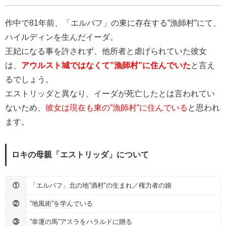
作中で81年前、「エルバフ」の東に存在する”漁師村”にて、
ハイルディンを生んだイーダ。
王妃になる事を許されず、他所者と虐げられていた彼女
は、
アウルスト城ではなくて”漁師村”に住んでいた
と言え
るでしょう。
エストリッダと異なり、イーダが死亡したとは言われてい
ないため、
彼女は現在も東の”漁師村”に住んでいる
と思われ
ます。
ロキの母親「エストリッダ」について
①
「エルバフ」北の地”酒村”の生まれ／権力者の娘
②
”地風術”を学んでいる
③
”幸運の馬”アスラをハラルドに贈る