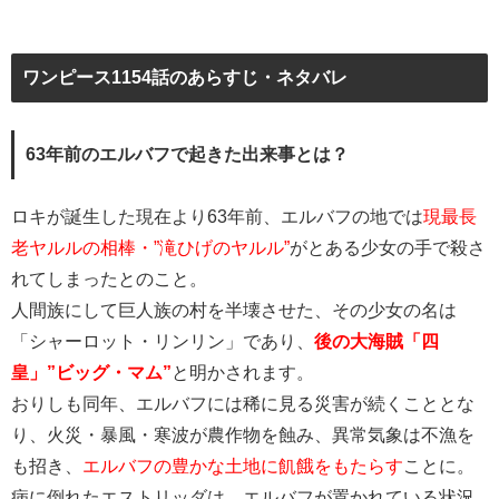
ワンピース1154話のあらすじ・ネタバレ
63年前のエルバフで起きた出来事とは？
ロキが誕生した現在より63年前、エルバフの地では
現最長
老ヤルルの相棒・”滝ひげのヤルル”
がとある少女の手で殺さ
れてしまったとのこと。
人間族にして巨人族の村を半壊させた、その少女の名は
「シャーロット・リンリン」であり、
後の大海賊「四
皇」”ビッグ・マム”
と明かされます。
おりしも同年、エルバフには稀に見る災害が続くこととな
り、火災・暴風・寒波が農作物を蝕み、異常気象は不漁を
も招き、
エルバフの豊かな土地に飢餓をもたらす
ことに。
病に倒れたエストリッダは、エルバフが置かれている状況