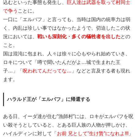
込むといった事態も発生し、
巨人達は武器を取って村同士
で争う
ことに。
一口に「エルバフ」と言っても、当時は国内の統率力は弱
く、内乱は珍しい事ではなかったようで、切迫したこの状
況においては、
戦いも深刻化・多くの犠牲者を出した
との
こと。
国は混沌に包まれ、人々は徐々に心もやられ始めていき、
ロキについて「噂で聞いたんだがよ…城で生まれた王
子…」「
呪われてんだってな…
」などと言及する者も現れ
ます。
ハラルド王が「エルバフ」に帰還する
ある日、イーダ達が住む”漁師村”には、ロキがエルバフを呪
い殺そうとしていると、とある巨人族の人物が押しかけ、
ハイルディンに対して「
お前 兄として”生け贄”になれよ!!!
」