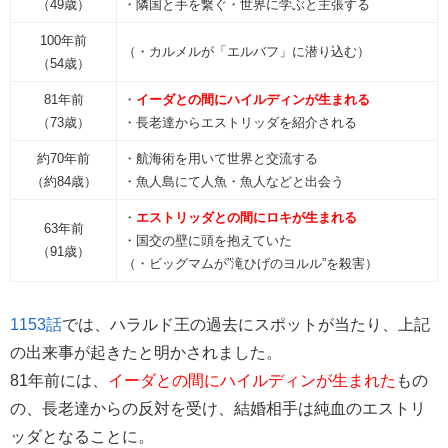
（49歳）
・隣国と手を繋ぐ・世界に学ぶと主張する
100年前
（・カルメルが「エルバフ」に潜り込む）
（54歳）
81年前
・
イーダとの間にハイルディンが生まれる
（73歳）
・長老達からエストリッダを紹介される
約70年前
・航海術を用いて世界と交流する
（約84歳）
・魚人島にて人魚・魚人などと出会う
・
エストリッダとの間にロキが生まれる
63年前
・国交の壁に頭を抱えていた
（91歳）
（・ビッグマムが”滝ひげのヨルル”を殺害）
1153話
では、ハラルド王の過去にスポットが当たり、上記
の出来事が起きたと明かされました。
81年前には、
イーダとの間にハイルディンが生まれた
もの
の、長老達からの反対を受け、結婚相手は純血のエストリ
ッダとなることに。