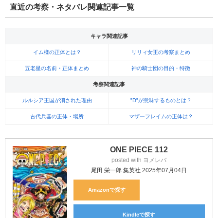
直近の考察・ネタバレ関連記事一覧
キャラ関連記事
イム様の正体とは？
リリィ女王の考察まとめ
五老星の名前・正体まとめ
神の騎士団の目的・特徴
考察関連記事
ルルシア王国が消された理由
”D”が意味するものとは？
古代兵器の正体・場所
マザーフレイムの正体は？
ONE PIECE 112
posted with
ヨメレバ
尾田 栄一郎 集英社 2025年07月04日
Amazon
Kindle