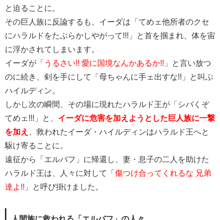
と迫ることに。
その巨人族に反論するも、イーダは「てめェ他所者のクセ
にハラルドをたぶらかしやがって!!!」と首を掴まれ、体を宙
に浮かされてしまいます。
イーダが「
うるさい!! 愛に国境なんかあるか!!
」と言い放つ
のに続き、剣を手にして「母ちゃんに手ェ出すな!!」と叫ぶ
ハイルディン。
しかし次の瞬間、その場に現れたハラルド王が「シバくぞ
てめェ!!!」と、
イーダに危害を加えようとした巨人族に一撃
を加え
、救われたイーダ・ハイルディンはハラルド王へと
駆け寄ることに。
遠征から「エルバフ」に帰還し、妻・息子の二人を助けた
ハラルド王は、人々に対して「
傷つけ合ってくれるな 兄弟
達よ!!
」と呼び掛けました。
人間族に救われる「エルバフ」の人々