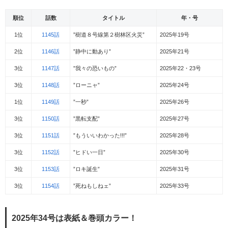
順位
話数
タイトル
年・号
1位
1145話
”樹道８号線第２樹林区火災”
2025年19号
2位
1146話
”静中に動あり”
2025年21号
3位
1147話
”我々の恐いもの”
2025年22・23号
3位
1148話
”ローニャ”
2025年24号
1位
1149話
”一秒”
2025年26号
3位
1150話
”黒転支配”
2025年27号
3位
1151話
”もういいわかった!!!”
2025年28号
3位
1152話
”ヒドい一日”
2025年30号
3位
1153話
”ロキ誕生”
2025年31号
3位
1154話
”死ねもしねェ”
2025年33号
2025年34号は表紙＆巻頭カラー！