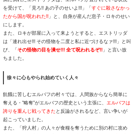
を受けて、「見ろ!! あの子のせいよ!!!」「
すぐに殺さなかっ
たから国が呪われた!!
」と、自身が産んだ息子・ロキのせい
にします。
また、ロキが部屋に入って来ようとすると、エストリッダ
は「連れ出せ!!! その怪物を二度と私に近づけるなァ!!!」と叫
び、「
その怪物の目を潰せ!!! 全て呪われるぞ!!
」と言い放
ちました。
徐々に心もやられ始めていく人々
飢餓に苦しむエルバフの村々では、人間族からなら簡単に
奪える・”略奪”がエルバフの歴史という主張に、
エルバフは
誇りを重んじ戦ってきた
と反論がされるなど、言い争いが
起こっていました。
また、「狩人村」の人々が食糧を奪うために別の村に攻め