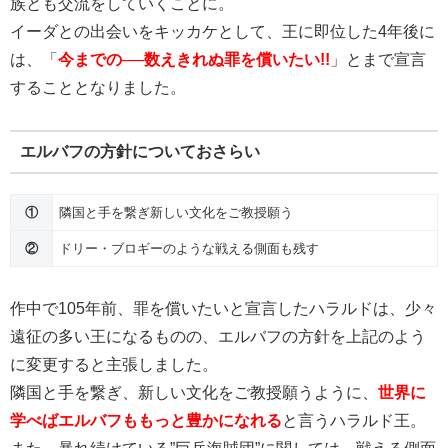
族とも交流をしていくことに。
イーダとの出会いをキッカケとして、王に即位した4年後に
は、「
今までの──数えきれぬ罪を償いたい!!
」とまで宣言
することとなりました。
エルバフの方針についておさらい
①
隣国と手を繋ぎ新しい文化をご教授願う
②
ドリー・ブロギーのような戦える側面も残す
作中で105年前、罪を償いたいと宣言したハラルドは、少々
遠征の多い王になるものの、エルバフの方針を上記のよう
に変更すると主張しました。
隣国と手を繋ぎ、新しい文化をご教授願うように、
世界に
学べばエルバフももっと豊かになれる
と言うハラルド王。