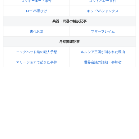
ロッキーポート事件
ゴッドバレー事件
ローVS黒ひげ
キッドVSシャンクス
兵器・武器の解説記事
古代兵器
マザーフレイム
考察関連記事
エッグヘッド編の犯人予想
ルルシア王国が消された理由
マリージョアで起きた事件
世界会議の詳細・参加者