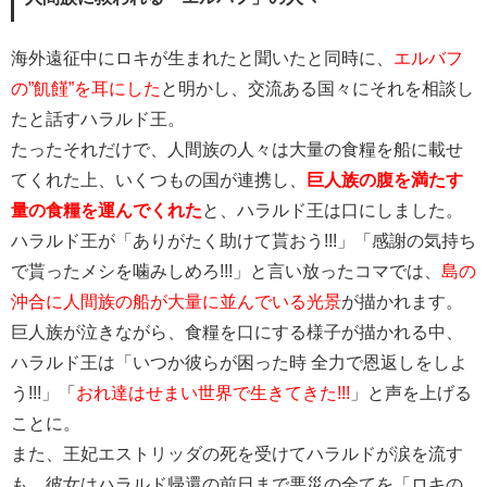
海外遠征中にロキが生まれたと聞いたと同時に、
エルバフ
の”飢饉”を耳にした
と明かし、交流ある国々にそれを相談し
たと話すハラルド王。
たったそれだけで、人間族の人々は大量の食糧を船に載せ
てくれた上、いくつもの国が連携し、
巨人族の腹を満たす
量の食糧を運んでくれた
と、ハラルド王は口にしました。
ハラルド王が「ありがたく助けて貰おう!!!」「感謝の気持ち
で貰ったメシを噛みしめろ!!!」と言い放ったコマでは、
島の
沖合に人間族の船が大量に並んでいる光景
が描かれます。
巨人族が泣きながら、食糧を口にする様子が描かれる中、
ハラルド王は「いつか彼らが困った時 全力で恩返しをしよ
う!!!」「
おれ達はせまい世界で生きてきた!!!
」と声を上げる
ことに。
また、王妃エストリッダの死を受けてハラルドが涙を流す
も、彼女はハラルド帰還の前日まで悪災の全てを「ロキの