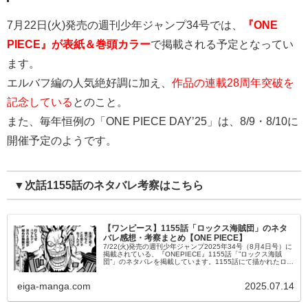
7月22日(火)発売の週刊少年ジャンプ34号では、
『ONE
PIECE』が表紙＆巻頭カラー
で掲載される予定となってい
ます。
エルバフ編の人気絶好調に加え、
作品の連載28周年突破を
記念している
とのこと。
また、毎年恒例の「ONE PIECE DAY’25」は、8/9・8/10に
開催予定のようです。
▼次話1155話のネタバレ考察はこちら
【ワンピース】1155話「ロックス海賊団」のネタ
バレ感想・考察まとめ【ONE PIECE】
7/22(火)発売の週刊少年ジャンプ2025年34号（8月4日号）に
掲載されている、『ONEPIECE』1155話「”ロックス海賊
団”」のネタバレを掲載しています。1155話にて描かれたロッ
クスの過去について、ハラルドとの出会い・イム様との...
eiga-manga.com
2025.07.14