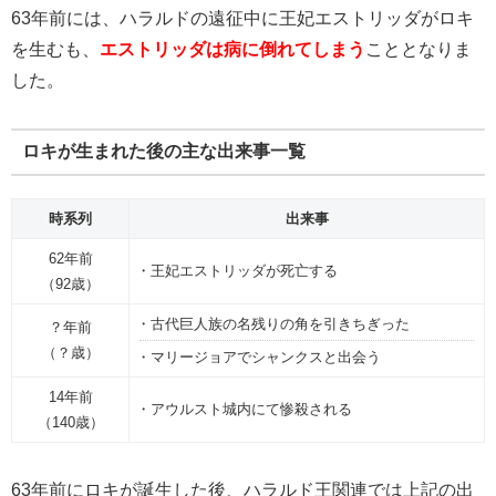
63年前には、ハラルドの遠征中に王妃エストリッダがロキ
を生むも、
エストリッダは病に倒れてしまう
こととなりま
した。
ロキが生まれた後の主な出来事一覧
時系列
出来事
62年前
・王妃エストリッダが死亡する
（92歳）
・古代巨人族の名残りの角を引きちぎった
？年前
（？歳）
・マリージョアでシャンクスと出会う
14年前
・アウルスト城内にて惨殺される
（140歳）
63年前にロキが誕生した後、ハラルド王関連では上記の出