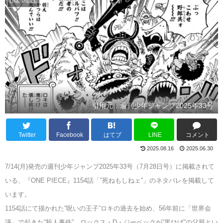
ONE PIECE
引用元：週刊少年ジャンプ2025年33号
Twitter
Facebook
はてブ
LINE
コメント
2025.08.16
2025.06.30
7/14(月)発売の週刊少年ジャンプ2025年33号（7月28日号）に掲載されて
いる、『ONE PIECE』1154話「”死ねもしねェ”」のネタバレを掲載して
います。
1154話にて描かれた”呪いの王子”ロキの過去を始め、56年前に「世界会
議」で起きた”殺人事件”、ロックス・D・ジーベックが”黒ひげ”の父親とい