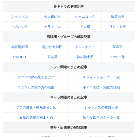
各キャラの解説記事
シャンクス
火ノ傷の男
シャムロック
編笠の男
ベガパンク
セラフィム
イム様
リリィ女王
海賊団・グループの解説記事
赤髪海賊団
黒ひげ海賊団
クロスギルド
革命軍
SWORD
五老星
神の騎士団
”D”の一族
ルフィ関連のまとめ記事
ルフィの夢の果てとは？
ルフィ＝ジョイボーイ説
ゴムゴムの実の真の名前
ギア５の技・覚醒の詳細
キャラ関連のまとめ記事
ゾロの血筋・家系図まとめ
シャンクスの複数人説
最新の懸賞金額まとめ
新たな四皇のキャラ一覧
事件・出来事の解説記事