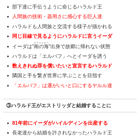
部下達に手伝うように命じるハラルド王
人間族の技術・器用さに感心する巨人達
ハラルドも人間族と交流する様子が描かれる
同じ目線で見るようにハラルドに言うイーダ
サウスブルー
イーダは”
南の海
”出身で故郷に帰れない状態
ハラルドは「エルバフ」へとイーダを誘う
数えきれぬ罪を償いたいと宣言するハラルド
隣国と手を繋ぎ世界に学ぶことを目指す
「エルバフ」は運がいいと口にするヤルル達
③ハラルド王がエストリッダと結婚することに
81年前にイーダがハイルディンを出産する
長老達から結婚を許されなかったハラルド王