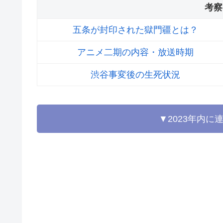
考察
五条が封印された獄門疆とは？
アニメ二期の内容・放送時期
渋谷事変後の生死状況
▼2023年内