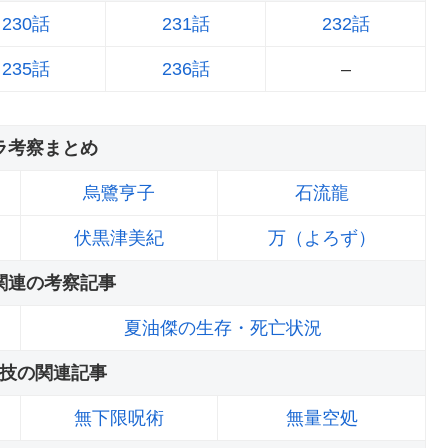
230話
231話
232話
235話
236話
–
ラ考察まとめ
烏鷺亨子
石流龍
伏黒津美紀
万（よろず）
関連の考察記事
夏油傑の生存・死亡状況
技の関連記事
無下限呪術
無量空処