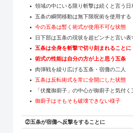
領域の中にいる限り斬撃は続くと言う日
五条の瞬間移動は無下限呪術を使用する
今の五条は暫く術式が使用不可な状態
日下部は五条の現状を超ピンチと言い表
五条は全身を斬撃で切り刻まれることに
術式の性能は自分の方が上と思う五条
肉弾戦を繰り広げる五条・宿儺の二人
五条は反転術式を常に全開にした状態
「伏魔御廚子」の中心が御廚子と気付く
御廚子はそもそも破壊できない様子
②五条が宿儺へ反撃をすることに