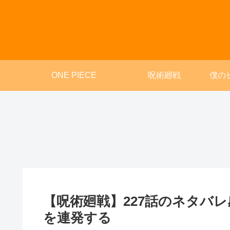
ONE PIECE
呪術廻戦
僕の
【呪術廻戦】227話のネタバ
を連発する