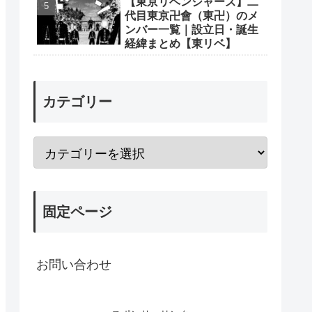
【東京リベンジャーズ】二
代目東京卍會（東卍）のメ
ンバー一覧｜設立日・誕生
経緯まとめ【東リベ】
カテゴリー
固定ページ
お問い合わせ