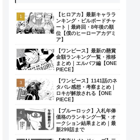
【ヒロアカ】最新キャララ
ンキング・ビルボードチャ
ート｜最終回・8年後の順
位【僕のヒーローアカデミ
ア】
【ワンピース】最新の懸賞
金額ランキング一覧・推移
まとめ｜エルバフ編【ONE
PIECE】
【ワンピース】1141話のネ
タバレ感想・考察まとめ｜
ロキが解放される【ONE
PIECE】
【ブルーロック】入札年俸
価格のランキング一覧・オ
ークション結果まとめ｜最
新299話まで