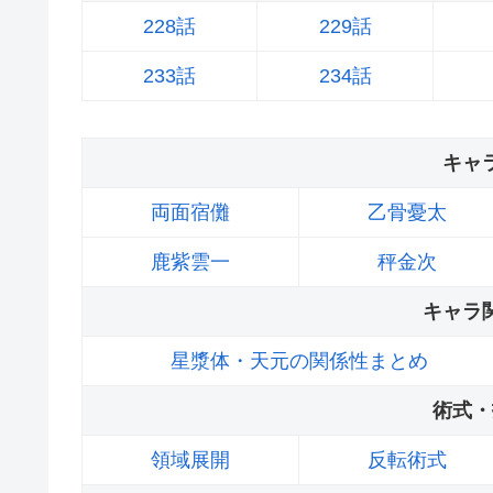
228話
229話
233話
234話
キャ
両面宿儺
乙骨憂太
鹿紫雲一
秤金次
キャラ
星漿体・天元の関係性まとめ
術式・
領域展開
反転術式