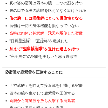
真の姿の宿儺は四本の腕・二つの顔を持つ
腹の口で呪詞の詠唱を絶え間なく続けられる
倍の腕・口は呪術師にとって優位性となる
宿儺は一切の身体機能を損なっていない
当時は肉体と神武解・飛天を駆使した宿儺
じつげつせいしんたい
ごくうしょう
”
日月星進隊
”・”
五虚将
”を殲滅した
でっしちんぶたい
加えて”
涅漆鎮撫隊
”を退けた過去を持つ
”完全無欠”の宿儺を美しいと思う鹿紫雲
②宿儺が鹿紫雲を圧倒することに
「神武解」を咥えて接近戦を仕掛ける宿儺
四本の腕を生かして鹿紫雲を圧倒する
両腕から電磁波を放ち反撃する鹿紫雲