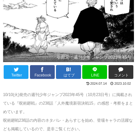
引用元：週刊少年ジャンプ2023年45号
Twitter
Facebook
はてブ
LINE
コメント
2024.07.14
2023.10.02
10/10(火)発売の週刊少年ジャンプ2023年45号（10月23日号）に掲載され
ている『呪術廻戦』の238話「人外魔境新宿決戦15」の感想・考察をまと
めています。
呪術廻戦238話の内容のネタバレ・あらすじを始め、登場キャラの活躍な
ども掲載しているので、是非ご覧ください。