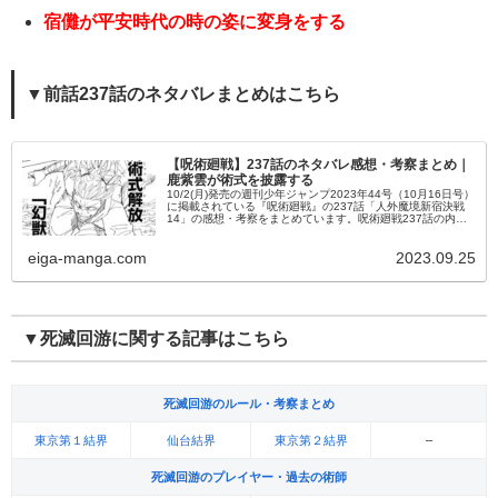
宿儺が平安時代の時の姿に変身をする
▼前話237話のネタバレまとめはこちら
【呪術廻戦】237話のネタバレ感想・考察まとめ｜
鹿紫雲が術式を披露する
10/2(月)発売の週刊少年ジャンプ2023年44号（10月16日号）
に掲載されている『呪術廻戦』の237話「人外魔境新宿決戦
14」の感想・考察をまとめています。呪術廻戦237話の内容
のネタバレ・あらすじを始め、登場キャラの活躍なども掲載
し...
eiga-manga.com
2023.09.25
▼死滅回游に関する記事はこちら
死滅回游のルール・考察まとめ
東京第１結界
仙台結界
東京第２結界
–
死滅回游のプレイヤー・過去の術師