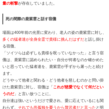
量の斬撃
が存在していました。
死の間際の鹿紫雲と話す宿儺
場面は400年前の光景に変わり、老人の姿の鹿紫雲に対し、
多くの猛者達が全身全霊で貴様に挑んだはずだ
と話し掛け
る宿儺。
「ソイツらは必ずしも貴様を呪っていなかった」と言う宿
儺は、鹿紫雲に認められたい・自分が何者なのか確かめた
いと思っていた猛者達を、鹿紫雲が手ずから屠ったと続け
ます。
どうやって他者と関わる・どう他者を慈しむのかと問い掛
けた鹿紫雲に対し、宿儺は「
これが慈愛でなくて何だとい
うのだ
」と言い放つことに。
自分達は強いというだけで愛され、愛に応えているにも関
わらず、
それでも尚孤独を憂うから贅沢者だと言った
と明