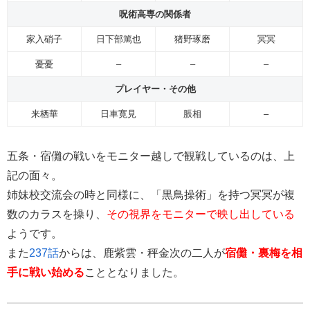
呪術高専の関係者
家入硝子
日下部篤也
猪野琢磨
冥冥
憂憂
–
–
–
プレイヤー・その他
来栖華
日車寛見
脹相
–
五条・宿儺の戦いをモニター越しで観戦しているのは、上
記の面々。
姉妹校交流会の時と同様に、「黒鳥操術」を持つ冥冥が複
数のカラスを操り、
その視界をモニターで映し出している
ようです。
また
237話
からは、鹿紫雲・秤金次の二人が
宿儺・裏梅を相
手に戦い始める
こととなりました。