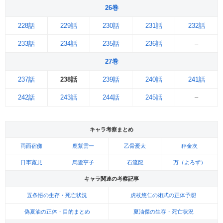
26巻
228話
229話
230話
231話
232話
233話
234話
235話
236話
–
27巻
237話
238話
239話
240話
241話
242話
243話
244話
245話
–
キャラ考察まとめ
両面宿儺
鹿紫雲一
乙骨憂太
秤金次
日車寛見
烏鷺亨子
石流龍
万（よろず）
キャラ関連の考察記事
五条悟の生存・死亡状況
虎杖悠仁の術式の正体予想
偽夏油の正体・目的まとめ
夏油傑の生存・死亡状況