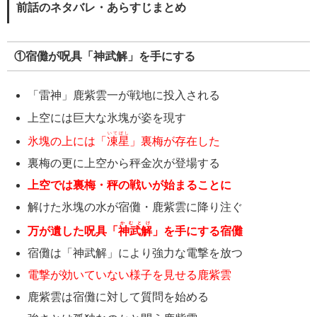
前話のネタバレ・あらすじまとめ
①宿儺が呪具「神武解」を手にする
「雷神」鹿紫雲一が戦地に投入される
上空には巨大な氷塊が姿を現す
いてぼし
氷塊の上には「
凍星
」裏梅が存在した
裏梅の更に上空から秤金次が登場する
上空では裏梅・秤の戦いが始まることに
解けた氷塊の水が宿儺・鹿紫雲に降り注ぐ
かむとけ
万が遺した呪具「
神武解
」を手にする宿儺
宿儺は「神武解」により強力な電撃を放つ
電撃が効いていない様子を見せる鹿紫雲
鹿紫雲は宿儺に対して質問を始める