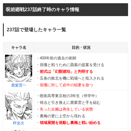
呪術廻戦237話終了時のキャラ情報
237話で登場したキャラ一覧
キャラ名
目的・状況
・400年前の過去の術師
・宿儺と戦うために羂索の提案を受ける
・
術式は「幻獣琥珀」と判明する
・五条の敗北を機に戦場へと投入される
・
宿儺に対して必中の稲妻を放つ
鹿紫雲一
・呪術高専東京校の3年生（停学中）
・得点と引き換えに鹿紫雲と手を組む
・
失った左腕は再生している状態
・裏梅の更に上空から現れる
・
領域展開を発動し裏梅と戦い始める
秤金次