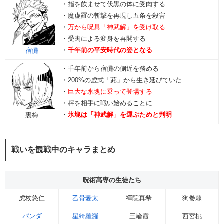
・指を飲ませて伏黒の体に受肉する
・魔虚羅の斬撃を再現し五条を殺害
・
万から呪具「神武解」を受け取る
・受肉による変身を再開する
・
千年前の平安時代の姿となる
宿儺
・千年前から宿儺の側近を務める
・200%の虚式「茈」から生き延びていた
・
巨大な氷塊に乗って登場する
・秤を相手に戦い始めることに
・
氷塊は「神武解」を運ぶためと判明
裏梅
戦いを観戦中のキャラまとめ
呪術高専の生徒たち
虎杖悠仁
乙骨憂太
禪院真希
狗巻棘
パンダ
星綺羅羅
三輪霞
西宮桃