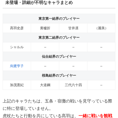
未登場・詳細が不明なキャラまとめ
東京第一結界のプレイヤー
髙羽史彦
黄櫨折
甘井凛
（麗美）
東京第二結界のプレイヤー
シャルル
–
–
–
仙台結界のプレイヤー
烏鷺亨子
–
–
–
桜島結界のプレイヤー
加茂憲紀
大道鋼
三代六十四
–
上記のキャラたちは、五条・宿儺の戦いを見守っている際
に特に登場していません。
虎杖たちと行動を共にしている髙羽は、
一緒に戦いを観戦