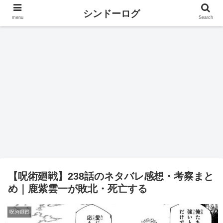
シンドーログ
menu
Search
【呪術廻戦】238話のネタバレ感想・考察まと
め｜鹿紫雲一が敗北・死亡する
呪術廻戦