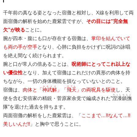
千年前の真なる姿となった宿儺と相対し、X線を利用して両
面宿儺の解析を始めた鹿紫雲ですが、
その目には”完全無
欠”が映る
ことに。
腕が四本・腹にも口が存在する宿儺は、
掌印を結んでいて
も両の手が空手
となり、心肺に負担をかけずに呪詞の詠唱
を絶え間なく続けられます。
腕と口が常人の倍あることは、
呪術師にとってこれ以上な
い優位性
となり、加えて宿儺はこれだけの異形の肉体を持
ちながら、一切の身体機能を損なっていないとのこと。
かむとけ
ひてん
宿儺は、
肉体と「
神武解
」「
飛天
」の両呪具を駆使
し、天
でっし
ちんぶ
使を含む安倍家の精鋭・菅原家余党で編成された”
涅漆
鎮撫
隊”を退けた過去を持ちます。
両面宿儺の解析をした鹿紫雲は、「
ここまで…!!なんて…!!
美しいんだ!!
」と胸中で思うことに。