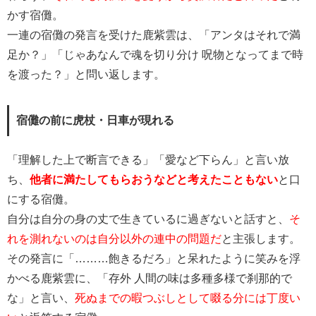
かす宿儺。
一連の宿儺の発言を受けた鹿紫雲は、「アンタはそれで満
足か？」「じゃあなんで魂を切り分け 呪物となってまで時
を渡った？」と問い返します。
宿儺の前に虎杖・日車が現れる
「理解した上で断言できる」「愛など下らん」と言い放
ち、
他者に満たしてもらおうなどと考えたこともない
と口
にする宿儺。
自分は自分の身の丈で生きているに過ぎないと話すと、
そ
れを測れないのは自分以外の連中の問題だ
と主張します。
その発言に「………飽きるだろ」と呆れたように笑みを浮
かべる鹿紫雲に、「存外 人間の味は多種多様で刹那的で
な」と言い、
死ぬまでの暇つぶしとして啜る分には丁度い