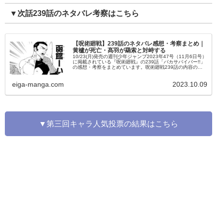
▼次話239話のネタバレ考察はこちら
【呪術廻戦】239話のネタバレ感想・考察まとめ｜
黄櫨が死亡・髙羽が羂索と対峙する
10/23(月)発売の週刊少年ジャンプ2023年47号（11月6日号）
に掲載されている『呪術廻戦』の239話「バカサバイバー!!」
の感想・考察をまとめています。呪術廻戦239話の内容のネ
タバレ・あらすじを始め、登場キャラの活躍なども掲載し
て...
eiga-manga.com
2023.10.09
▼第三回キャラ人気投票の結果はこちら