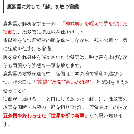
鹿紫雲に対して「解」を放つ宿儺
鹿紫雲が解析をする一方、
「神武解」を咥えて手を空けた
宿儺
は、鹿紫雲に接近戦を仕掛けます。
電磁波を放つ鹿紫雲の腕を逸らしながら、残りの腕で一気
に猛攻を仕掛ける宿儺。
腹を殴られ身体を浮かされた鹿紫雲は、呻き声を上げなが
らも両腕から強烈な一撃を放ちます。
鹿紫雲の攻撃が迫る中、宿儺は二本の腕で掌印を結びつ
りゅうりん
つ、腹の口に「
”
龍鱗
” ”反発” ”番いの流星”
」と呪詞を唱えさ
せることに。
宿儺が「避けろよ」と口にして放った「解」は、鹿紫雲の
攻撃を両断・右腕の一部を切り飛ばし、鹿紫雲はこの技が
五条悟を終わらせた「世界を断つ斬撃」
だと思い知りま
す。