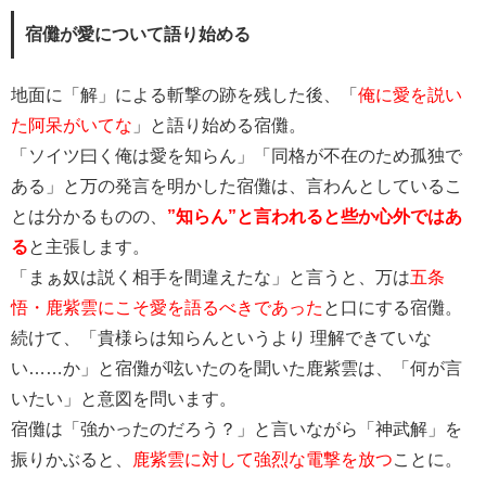
宿儺が愛について語り始める
地面に「解」による斬撃の跡を残した後、「
俺に愛を説い
た阿呆がいてな
」と語り始める宿儺。
「ソイツ曰く俺は愛を知らん」「同格が不在のため孤独で
ある」と万の発言を明かした宿儺は、言わんとしているこ
とは分かるものの、
”知らん”と言われると些か心外ではあ
る
と主張します。
「まぁ奴は説く相手を間違えたな」と言うと、万は
五条
悟・鹿紫雲にこそ愛を語るべきであった
と口にする宿儺。
続けて、「貴様らは知らんというより 理解できていな
い……か」と宿儺が呟いたのを聞いた鹿紫雲は、「何が言
いたい」と意図を問います。
宿儺は「強かったのだろう？」と言いながら「神武解」を
振りかぶると、
鹿紫雲に対して強烈な電撃を放つ
ことに。