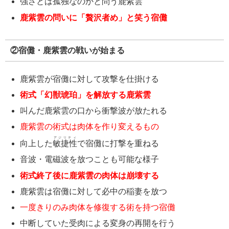
強さとは孤独なのかと問う鹿紫雲
鹿紫雲の問いに「贅沢者め」と笑う宿儺
②宿儺・鹿紫雲の戦いが始まる
鹿紫雲が宿儺に対して攻撃を仕掛ける
術式「幻獣琥珀」を解放する鹿紫雲
叫んだ鹿紫雲の口から衝撃波が放たれる
鹿紫雲の術式は肉体を作り変えるもの
アジリティ
向上した
敏捷性
で宿儺に打撃を重ねる
音波・電磁波を放つことも可能な様子
術式終了後に鹿紫雲の肉体は崩壊する
鹿紫雲は宿儺に対して必中の稲妻を放つ
一度きりのみ肉体を修復する術を持つ宿儺
中断していた受肉による変身の再開を行う