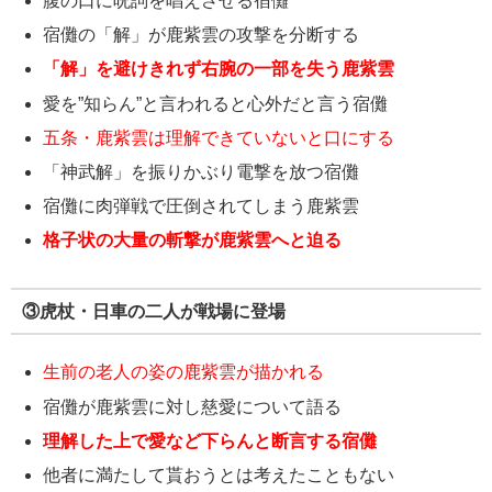
腹の口に呪詞を唱えさせる宿儺
宿儺の「解」が鹿紫雲の攻撃を分断する
「解」を避けきれず右腕の一部を失う鹿紫雲
愛を”知らん”と言われると心外だと言う宿儺
五条・鹿紫雲は理解できていないと口にする
「神武解」を振りかぶり電撃を放つ宿儺
宿儺に肉弾戦で圧倒されてしまう鹿紫雲
格子状の大量の斬撃が鹿紫雲へと迫る
③虎杖・日車の二人が戦場に登場
生前の老人の姿の鹿紫雲が描かれる
宿儺が鹿紫雲に対し慈愛について語る
理解した上で愛など下らんと断言する宿儺
他者に満たして貰おうとは考えたこともない