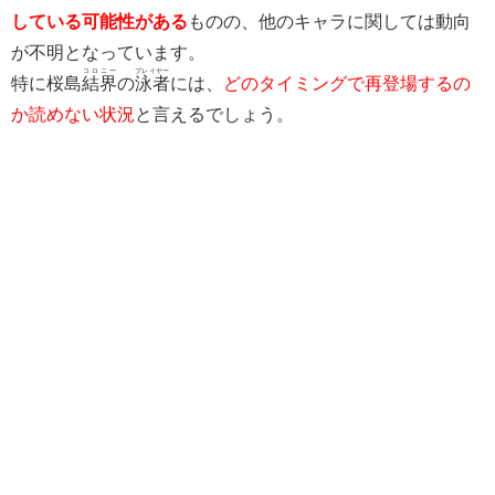
している可能性がある
ものの、他のキャラに関しては動向
が不明となっています。
コロニー
プレイヤー
特に桜島
結界
の
泳者
には、
どのタイミングで再登場するの
か読めない状況
と言えるでしょう。