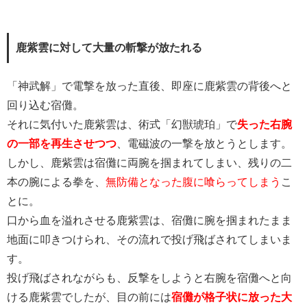
鹿紫雲に対して大量の斬撃が放たれる
「神武解」で電撃を放った直後、即座に鹿紫雲の背後へと
回り込む宿儺。
それに気付いた鹿紫雲は、術式「幻獣琥珀」で
失った右腕
の一部を再生させつつ
、電磁波の一撃を放とうとします。
しかし、鹿紫雲は宿儺に両腕を掴まれてしまい、残りの二
本の腕による拳を、
無防備となった腹に喰らってしまう
こ
とに。
口から血を溢れさせる鹿紫雲は、宿儺に腕を掴まれたまま
地面に叩きつけられ、その流れで投げ飛ばされてしまいま
す。
投げ飛ばされながらも、反撃をしようと右腕を宿儺へと向
ける鹿紫雲でしたが、目の前には
宿儺が格子状に放った大