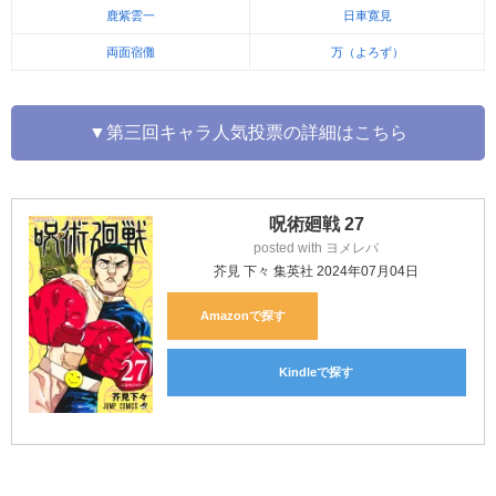
鹿紫雲一
日車寛見
両面宿儺
万（よろず）
▼第三回キャラ人気投票の詳細はこちら
呪術廻戦 27
posted with
ヨメレバ
芥見 下々 集英社 2024年07月04日
Amazon
Kindle