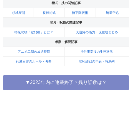
術式・技の関連記事
領域展開
反転術式
無下限呪術
無量空処
呪具・呪物の関連記事
特級呪物「獄門疆」とは？
天逆鉾の能力・現在地まとめ
考察・解説記事
アニメ二期の放送時期
渋谷事変後の生死状況
死滅回游のルール・考察
呪術廻戦の年表・時系列
▼2023年内に連載終了？残り話数は？