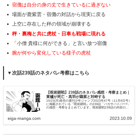
宿儺は自分の身の丈で生きているに過ぎない
場面が鹿紫雲・宿儺の対話から現実に戻る
上空に存在した秤の領域が崩壊する
秤・裏梅と共に虎杖・日車も戦場に現れる
「小僧 貴様に何ができる」と言い放つ宿儺
腕が何やら変化している様子の虎杖
▼次話239話のネタバレ考察はこちら
【呪術廻戦】239話のネタバレ感想・考察まとめ｜
黄櫨が死亡・髙羽が羂索と対峙する
10/23(月)発売の週刊少年ジャンプ2023年47号（11月6日号）
に掲載されている『呪術廻戦』の239話「バカサバイバー!!」
の感想・考察をまとめています。呪術廻戦239話の内容のネ
タバレ・あらすじを始め、登場キャラの活躍なども掲載し
て...
eiga-manga.com
2023.10.09