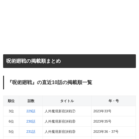
呪術廻戦の掲載順まとめ
『呪術廻戦』の直近10話の掲載順一覧
順位
話数
タイトル
年・号
3位
229話
人外魔境新宿決戦⑦
2023年33号
6位
230話
人外魔境新宿決戦⑧
2023年35号
5位
231話
人外魔境新宿決戦⑨
2023年36・37号