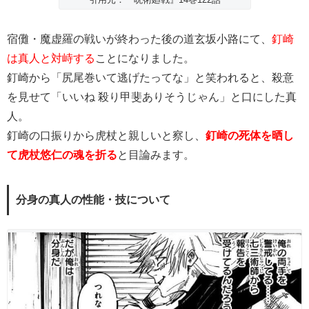
宿儺・魔虚羅の戦いが終わった後の道玄坂小路にて、
釘崎
は真人と対峙する
ことになりました。
釘崎から「尻尾巻いて逃げたってな」と笑われると、殺意
を見せて「いいね 殺り甲斐ありそうじゃん」と口にした真
人。
釘崎の口振りから虎杖と親しいと察し、
釘崎の死体を晒し
て虎杖悠仁の魂を折る
と目論みます。
分身の真人の性能・技について