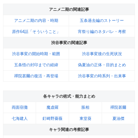
アニメ二期の関連記事
アニメ二期の内容・時期
五条過去編のストーリー
原作64話「そういうこと」
宵祭り編のネタバレ・考察
渋谷事変の関連記事
渋谷事変の開始時期・範囲
渋谷事変後の生死状況
五条悟の封印までの経緯
偽夏油の正体・目的まとめ
禪院甚爾の復活・再登場
渋谷事変の時系列・出来事
各キャラの術式・能力まとめ
両面宿儺
魔虚羅
脹相
禪院甚爾
七海建人
釘崎野薔薇
東堂葵
夏油傑
キャラ関連の考察記事