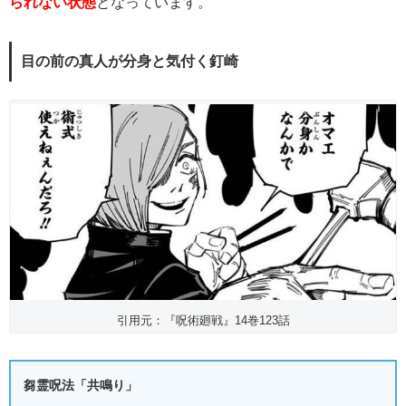
られない状態
となっています。
目の前の真人が分身と気付く釘崎
引用元：『呪術廻戦』14巻123話
芻霊呪法「共鳴り」