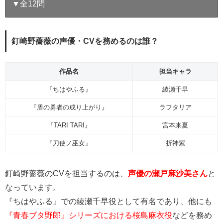
▼全12問
釘崎野薔薇の声優・CVを務めるのは誰？
作品名
担当キャラ
『ちはやふる』
綾瀬千早
『盾の勇者の成り上がり』
ラフタリア
『TARI TARI』
宮本来夏
『刀使ノ巫女』
折神紫
釘崎野薔薇のCVを担当するのは、
声優の瀬戸麻沙美さん
と
なっています。
『ちはやふる』での綾瀬千早役として有名であり、他にも
『青春ブタ野郎』シリーズにおける桜島麻衣役
などを務め