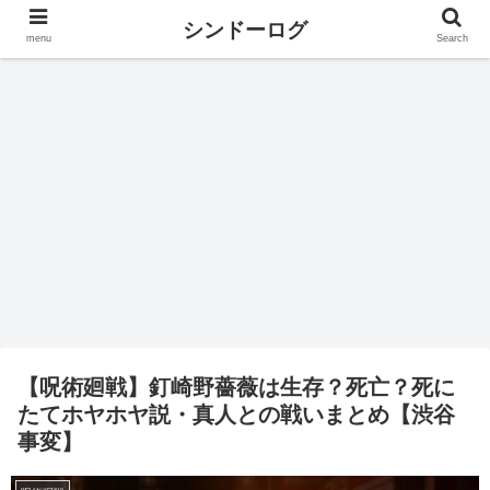
シンドーログ
menu
Search
【呪術廻戦】釘崎野薔薇は生存？死亡？死に
たてホヤホヤ説・真人との戦いまとめ【渋谷
事変】