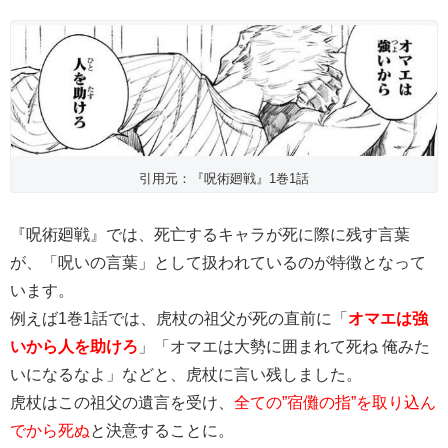
引用元：『呪術廻戦』1巻1話
『呪術廻戦』では、死亡するキャラが死に際に残す言葉
が、「呪いの言葉」として扱われているのが特徴となって
います。
例えば1巻1話では、虎杖の祖父が死の直前に「
オマエは強
いから人を助けろ
」「オマエは大勢に囲まれて死ね 俺みた
いになるなよ」などと、虎杖に言い残しました。
虎杖はこの祖父の遺言を受け、
全ての”宿儺の指”を取り込ん
でから死ぬ
と決意することに。