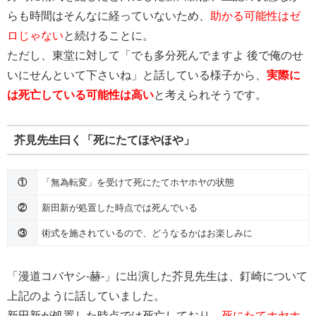
らも時間はそんなに経っていないため、
助かる可能性はゼ
ロじゃない
と続けることに。
ただし、東堂に対して「でも多分死んでますよ 後で俺のせ
いにせんといて下さいね」と話している様子から、
実際に
は死亡している可能性は高い
と考えられそうです。
芥見先生曰く「死にたてほやほや」
①
「無為転変」を受けて死にたてホヤホヤの状態
②
新田新が処置した時点では死んでいる
③
術式を施されているので、どうなるかはお楽しみに
「漫道コバヤシ-赫-」に出演した芥見先生は、釘崎について
上記のように話していました。
新田新が処置した時点では死亡しており、
死にたてホヤホ