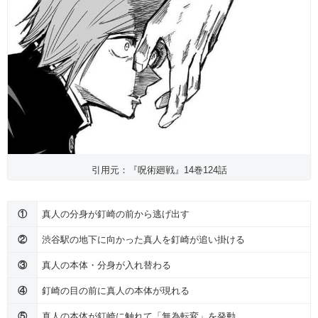
引用元：『呪術廻戦』14巻124話
①
真人の分身が釘崎の前から逃げ出す
②
渋谷駅の地下に向かった真人を釘崎が追い掛ける
③
真人の本体・分身が入れ替わる
④
釘崎の目の前に真人の本体が現れる
⑤
真人の本体が釘崎に触れて「無為転変」を発動