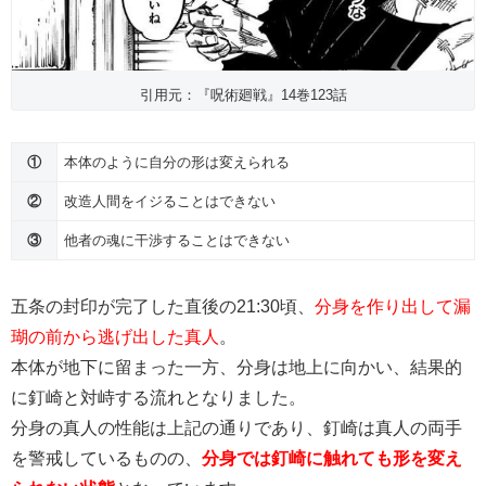
引用元：『呪術廻戦』14巻123話
①
本体のように自分の形は変えられる
②
改造人間をイジることはできない
③
他者の魂に干渉することはできない
五条の封印が完了した直後の21:30頃、
分身を作り出して漏
瑚の前から逃げ出した真人
。
本体が地下に留まった一方、分身は地上に向かい、結果的
に釘崎と対峙する流れとなりました。
分身の真人の性能は上記の通りであり、釘崎は真人の両手
を警戒しているものの、
分身では釘崎に触れても形を変え