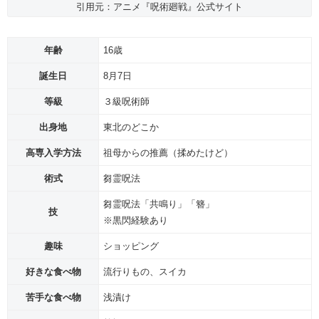
引用元：アニメ『呪術廻戦』公式サイト
年齢
16歳
誕生日
8月7日
等級
３級呪術師
出身地
東北のどこか
高専入学方法
祖母からの推薦（揉めたけど）
術式
芻霊呪法
芻霊呪法「共鳴り」「簪」
技
※黒閃経験あり
趣味
ショッピング
好きな食べ物
流行りもの、スイカ
苦手な食べ物
浅漬け