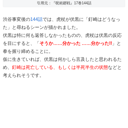
引用元：『呪術廻戦』17巻144話
渋谷事変後の
144話
では、虎杖が伏黒に「釘崎はどうなっ
た」と尋ねるシーンが描かれました。
伏黒は特に何も返答しなかったものの、虎杖は伏黒の反応
を目にすると、「
そうか……分かった ……分かった!!
」と
拳を握り締めることに。
仮に生きていれば、伏黒は何かしら言及したと思われるた
め、
釘崎は死亡している、もしくは半死半生の状態
などと
考えられそうです。