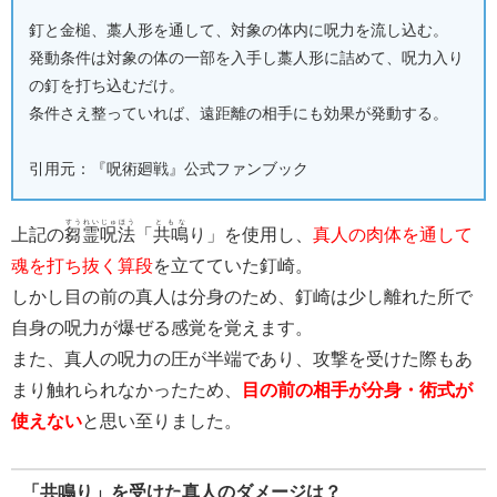
釘と金槌、藁人形を通して、対象の体内に呪力を流し込む。
発動条件は対象の体の一部を入手し藁人形に詰めて、呪力入り
の釘を打ち込むだけ。
条件さえ整っていれば、遠距離の相手にも効果が発動する。
引用元：『呪術廻戦』公式ファンブック
すうれい
じゅほう
ともな
上記の
芻霊
呪法
「
共鳴
り」を使用し、
真人の肉体を通して
魂を打ち抜く算段
を立てていた釘崎。
しかし目の前の真人は分身のため、釘崎は少し離れた所で
自身の呪力が爆ぜる感覚を覚えます。
また、真人の呪力の圧が半端であり、攻撃を受けた際もあ
まり触れられなかったため、
目の前の相手が分身・術式が
使えない
と思い至りました。
「共鳴り」を受けた真人のダメージは？