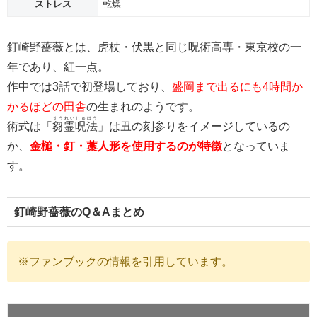
ストレス
乾燥
釘崎野薔薇とは、虎杖・伏黒と同じ呪術高専・東京校の一
年であり、紅一点。
作中では3話で初登場しており、
盛岡まで出るにも4時間か
かるほどの田舎
の生まれのようです。
すうれい
じゅほう
術式は「
芻霊
呪法
」は丑の刻参りをイメージしているの
か、
金槌・釘・藁人形を使用するのが特徴
となっていま
す。
釘崎野薔薇のQ＆Aまとめ
※ファンブックの情報を引用しています。