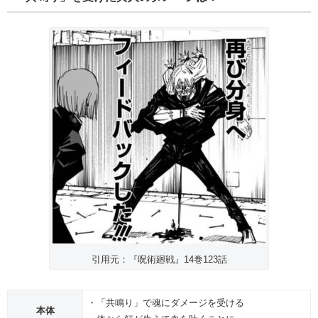
引用元：『呪術廻戦』14巻123話
・「共鳴り」で魂にダメージを受ける
本体