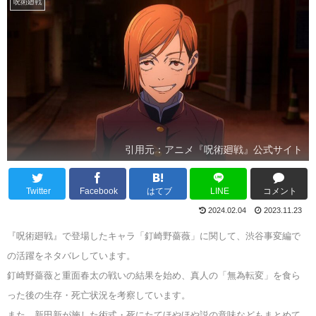
呪術廻戦
引用元：アニメ『呪術廻戦』公式サイト
Twitter
Facebook
はてブ
LINE
コメント
2024.02.04
2023.11.23
『呪術廻戦』で登場したキャラ「釘崎野薔薇」に関して、渋谷事変編で
の活躍をネタバレしています。
釘崎野薔薇と重面春太の戦いの結果を始め、真人の「無為転変」を食ら
った後の生存・死亡状況を考察しています。
また、新田新が施した術式・死にたてほやほや説の意味などもまとめて