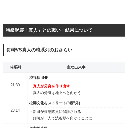
特級呪霊「真人」との戦い・結果について
釘崎VS真人の時系列のおさらい
時系列
主な出来事
渋谷駅 B4F
21:30
・
真人が分身を作り出す
・真人の分身は地上へと向かう
松濤文化村ストリート(”帳”外)
23:14
・新田が救急隊員に保護される
・釘崎が一人で渋谷駅へ向かうことに