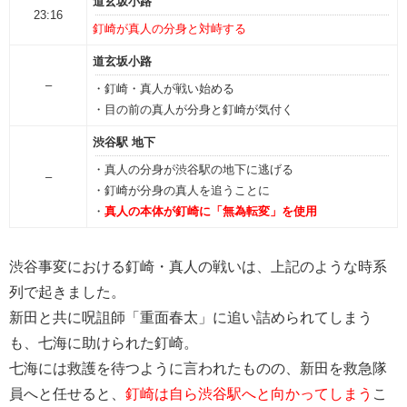
道玄坂小路
23:16
釘崎が真人の分身と対峙する
道玄坂小路
–
・釘崎・真人が戦い始める
・目の前の真人が分身と釘崎が気付く
渋谷駅 地下
・真人の分身が渋谷駅の地下に逃げる
–
・釘崎が分身の真人を追うことに
・
真人の本体が釘崎に「無為転変」を使用
渋谷事変における釘崎・真人の戦いは、上記のような時系
列で起きました。
新田と共に呪詛師「重面春太」に追い詰められてしまう
も、七海に助けられた釘崎。
七海には救護を待つように言われたものの、新田を救急隊
員へと任せると、
釘崎は自ら渋谷駅へと向かってしまう
こ