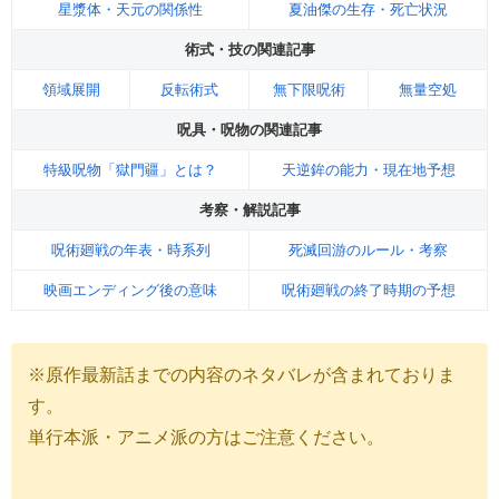
星漿体・天元の関係性
夏油傑の生存・死亡状況
術式・技の関連記事
領域展開
反転術式
無下限呪術
無量空処
呪具・呪物の関連記事
特級呪物「獄門疆」とは？
天逆鉾の能力・現在地予想
考察・解説記事
呪術廻戦の年表・時系列
死滅回游のルール・考察
映画エンディング後の意味
呪術廻戦の終了時期の予想
※原作最新話までの内容のネタバレが含まれておりま
す。
単行本派・アニメ派の方はご注意ください。