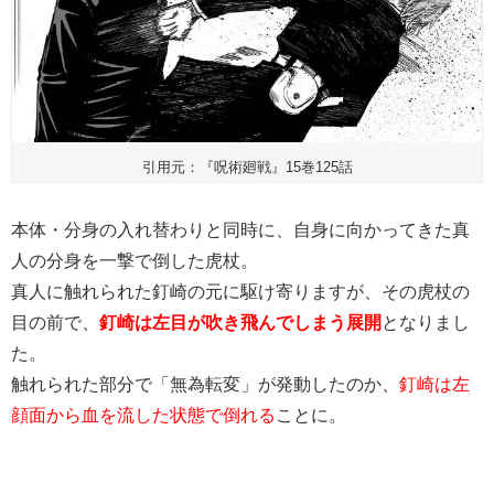
引用元：『呪術廻戦』15巻125話
本体・分身の入れ替わりと同時に、自身に向かってきた真
人の分身を一撃で倒した虎杖。
真人に触れられた釘崎の元に駆け寄りますが、その虎杖の
目の前で、
釘崎は左目が吹き飛んでしまう展開
となりまし
た。
触れられた部分で「無為転変」が発動したのか、
釘崎は左
顔面から血を流した状態で倒れる
ことに。