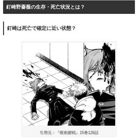
釘崎野薔薇の生存・死亡状況とは？
釘崎は死亡で確定に近い状態？
引用元：『呪術廻戦』15巻126話